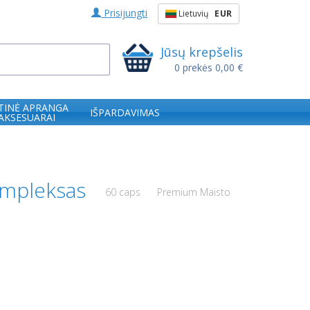
Prisijungti
Lietuvių
EUR
Jūsų krepšelis
0
prekės
0,00 €
TINĖ APRANGA
IŠPARDAVIMAS
 AKSESUARAI
kompleksas
60 caps
Premium Maisto