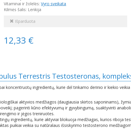
Vitaminai ir žolelės:
Vyro sveikata
Kilmės šalis: Lenkija
Išparduota
12,33 €
bulus Terrestris Testosteronas, komplek
ai koncentruotų ingredientų, kurie dėl tinkamo derinio ir kiekio veikia
biologiškai aktyvios medžiagos (daugiausia skirtos saponinams), žymia
 poveikį; pagerinti kūno efektyvumą ir gyvybingumą, suaktyvinti anaboli
irengimo ir jėgos treniruotes.
tingų ingredientų, kurie aktyviai blokuoja medžiagas, kurios riboja te
aktas puikiai veikia su natūralaus išsiskyrimo testosterono medžiagomis,