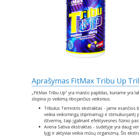
Aprašymas FitMax Tribu Up Tri
„FitMax Tribu Up“ yra maisto papildas, kuriame yra lab
slopina jo veikimą ribojančius veiksnius.
Tribulus Terrestris ekstraktas - jame esančios 
veikia veiksmingą stiprinamąjį ir stimuliuojantį
ištvermę, taip įgalinant efektyvesnes fizinio pas
Avena Sativa ekstraktas - sudėtyje yra daug ver
lygį ir aktyviai veikia mūsų organizmą. Šis ekstr