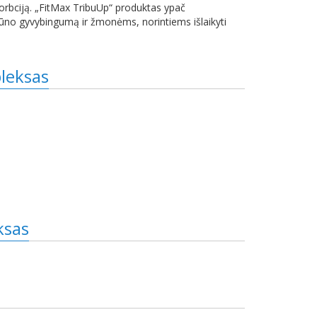
orbciją. „FitMax TribuUp“ produktas ypač
no gyvybingumą ir žmonėms, norintiems išlaikyti
pleksas
ksas