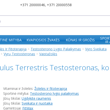
+371 20000046
,
+371 20000558
SPOR
TINĖ MITYBA
KVAPIOSIOS ŽVAKĖS
KŪNAS IR GROŽIS
IR
lės Ir Fitoterapija
+
Testosterono Lygio Palaikymas
+
Vyro Sveikata
+
Vyrų Testosteronas
+
Vaistažolės
bulus Terrestris Testosteronas, 
Vitaminai ir žolelės:
Žolelės ir fitoterapija
Sportinė mityba:
Testosterono lygio palaikymas
Jūsų tikslai:
Ugdykite raumenis
Jūsų tikslai:
Sveikata ir nuotaika
Gamintojai:
FitMax