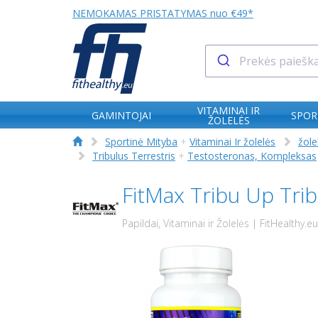
NEMOKAMAS PRISTATYMAS nuo €49*
VITAMINAI IR
GAMINTOJAI
SPOR
ŽOLELĖS
Sportinė Mityba
+
Vitaminai Ir žolelės
žole
Tribulus Terrestris
+
Testosteronas, Kompleksas
FitMax Tribu Up Tri
Papildai, Vitaminai ir Žolelės | FitHealthy.eu