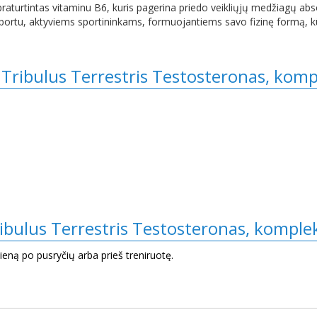
raturtintas vitaminu B6, kuris pagerina priedo veikliųjų medžiagų abs
u, aktyviems sportininkams, formuojantiems savo fizinę formą, kū
 Tribulus Terrestris Testosteronas, kom
bulus Terrestris Testosteronas, komple
ieną po pusryčių arba prieš treniruotę.