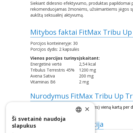
Siekiant didesnio efektyvumo, produktas papildomai p
rekomenduojamas žmonėms, užsiimantiems jėgos sport
aukštą seksualinį aktyvumą.
Mitybos faktai FitMax Tribu Up
Porcijos konteineryje: 30
Porcijos dydis: 2 kapsulės
Vienos porcijos turinys
įskaitant:
Energetinė vertė
2,54 kcal
Tribulus Terrestris 45%
1200 mg
Avena Sativa
200 mg
Vitaminas B6
2 mg
Nurodymus FitMax Tribu Up Tri
×
Naudokite vieną porciją (2 kapsules) vieną kartą per d
Ši svetainė naudoja
LATVIAN
Papildoma informacija
slapukus
ENGLISH