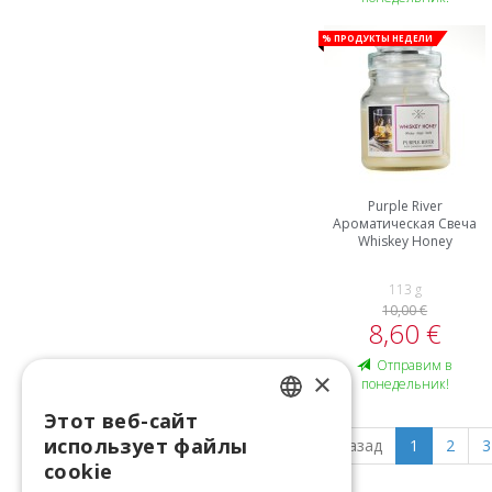
% Продукты недели
Purple River
Ароматическая Свеча
Whiskey Honey
113 g
10,00 €
8,60 €
Oтправим в
×
понедельник!
Этот веб-сайт
LATVIAN
использует файлы
Назад
1
2
3
ENGLISH
cookie