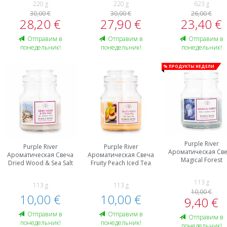
220 g
220 g
623 g
30,00 €
30,00 €
26,00 €
28,20 €
27,90 €
23,40 €
Oтправим в
Oтправим в
Oтправим в
понедельник!
понедельник!
понедельник!
% Продукты недели
Purple River
Purple River
Purple River
Ароматическая Св
Ароматическая Свеча
Ароматическая Свеча
Magical Forest
Dried Wood & Sea Salt
Fruity Peach Iced Tea
113 g
113 g
113 g
10,00 €
10,00 €
10,00 €
9,40 €
Oтправим в
Oтправим в
Oтправим в
понедельник!
понедельник!
понедельник!