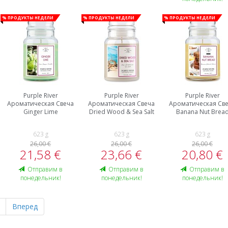
% Продукты недели
% Продукты недели
% Продукты недели
Purple River
Purple River
Purple River
Ароматическая Свеча
Ароматическая Свеча
Ароматическая Св
Ginger Lime
Dried Wood & Sea Salt
Banana Nut Brea
623 g
623 g
623 g
26,00 €
26,00 €
26,00 €
21,58 €
23,66 €
20,80 €
Oтправим в
Oтправим в
Oтправим в
понедельник!
понедельник!
понедельник!
Вперед