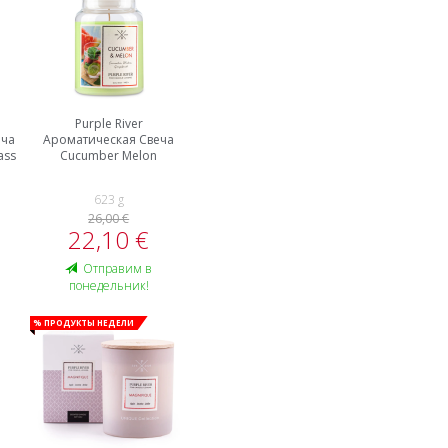
Purple River
еча
Ароматическая Свеча
ass
Cucumber Melon
623 g
26,00 €
22,10 €
Oтправим в
понедельник!
% Продукты недели