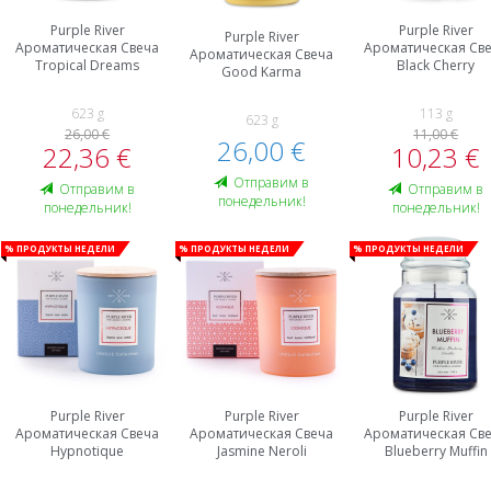
Purple River
Purple River
Purple River
Ароматическая Свеча
Ароматическая Св
Ароматическая Свеча
Tropical Dreams
Black Cherry
Good Karma
623 g
113 g
623 g
26,00 €
11,00 €
26,00 €
22,36 €
10,23 €
Oтправим в
Oтправим в
Oтправим в
понедельник!
понедельник!
понедельник!
% Продукты недели
% Продукты недели
% Продукты недели
Purple River
Purple River
Purple River
Ароматическая Свеча
Ароматическая Свеча
Ароматическая Св
Hypnotique
Jasmine Neroli
Blueberry Muffin