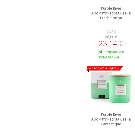
Purple River
Ароматическая Свеча
Fresh Cotton
623 g
26,00 €
23,14 €
Oтправим в
понедельник!
% Продукты недели
Purple River
Ароматическая Свеча
Fantastique