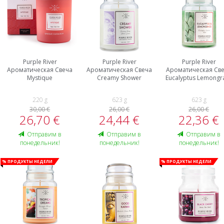
Purple River
Purple River
Purple River
Ароматическая Свеча
Ароматическая Свеча
Ароматическая Св
Mystique
Creamy Shower
Eucalyptus Lemongr
220 g
623 g
623 g
30,00 €
26,00 €
26,00 €
26,70 €
24,44 €
22,36 €
Oтправим в
Oтправим в
Oтправим в
понедельник!
понедельник!
понедельник!
% Продукты недели
% Продукты недели