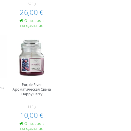
623 g
26,00 €
Oтправим в
понедельник!
Purple River
еча
Ароматическая Свеча
Happy Berry
113 g
10,00 €
Oтправим в
понедельник!