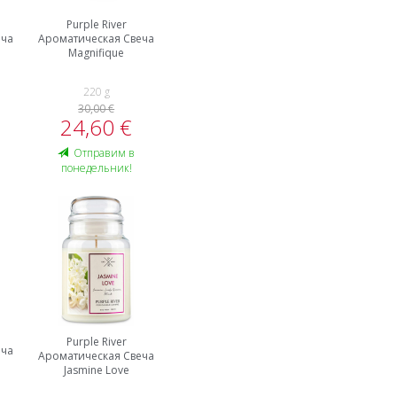
Purple River
еча
Ароматическая Свеча
Magnifique
220 g
30,00 €
24,60 €
Oтправим в
понедельник!
Purple River
еча
Ароматическая Свеча
Jasmine Love