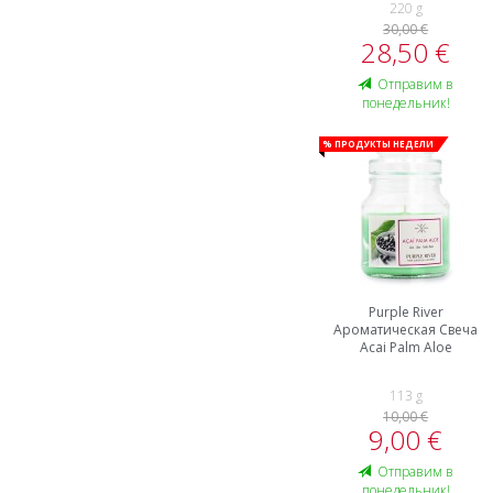
220 g
30,00 €
28,50 €
Oтправим в
понедельник!
% Продукты недели
Purple River
Ароматическая Свеча
Acai Palm Aloe
113 g
10,00 €
9,00 €
Oтправим в
понедельник!