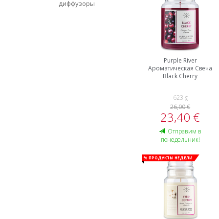
диффузоры
Purple River
Ароматическая Свеча
Black Cherry
623 g
26,00 €
23,40 €
Oтправим в
понедельник!
% Продукты недели