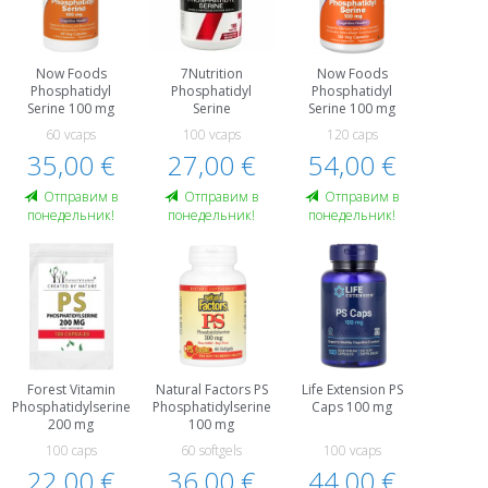
Now Foods
7Nutrition
Now Foods
Phosphatidyl
Phosphatidyl
Phosphatidyl
Serine 100 mg
Serine
Serine 100 mg
60 vcaps
100 vcaps
120 caps
35,00 €
27,00 €
54,00 €
Oтправим в
Oтправим в
Oтправим в
понедельник!
понедельник!
понедельник!
Forest Vitamin
Natural Factors PS
Life Extension PS
Phosphatidylserine
Phosphatidylserine
Caps 100 mg
200 mg
100 mg
100 caps
60 softgels
100 vcaps
22,00 €
36,00 €
44,00 €