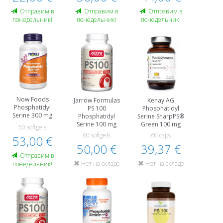
Oтправим в
Oтправим в
Oтправим в
понедельник!
понедельник!
понедельник!
Now Foods
Jarrow Formulas
Kenay AG
Phosphatidyl
PS 100
Phosphatidyl
Serine 300 mg
Phosphatidyl
Serine SharpPS®
Serine 100 mg
Green 100 mg
50 softgels
60 softgels
60 caps
53,00 €
50,00 €
39,37 €
Oтправим в
Нет на складе
Нет на складе
понедельник!