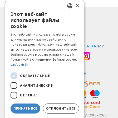
Нет на складе
Нет на складе
×
Этот веб-сайт
LATVIAN
Информация
использует файлы
ENGLISH
Способы оплаты
cookie
Доставка
LITHUANIAN
Этот веб-сайт использует файлы cookie
Возврат товара
для улучшения взаимодействия с
ESTONIAN
пользователем. Используя наш веб-сайт,
О нас
Следи за нами
вы соглашаетесь на использование всех
RUSSIAN
Контакты
файлов cookie в соответствии с нашей
Политикой в ​​отношении файлов cookie.
Правила пользования
Lasīt vairāk
Политика конфиденциальности
Найди нас
Мы принимаем
ОБЯЗАТЕЛЬНЫЕ
АНАЛИТИЧЕСКИЕ
ЦЕЛЕВЫЕ
ПРИНЯТЬ ВСЕ
ОТКЛОНИТЬ ВСЕ
© SIA "Fit & Healthy", 2013 - 2026.