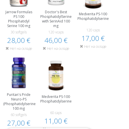
Jarrow Formulas
Doctor's Best
Medverita PS-100
PS 100
PhosphatidylSerine
Phosphatidylserine
Phosphatidyl
with SerinAid 100
Serine 100 mg
mg
120 caps
30 softgels
120 vcaps
17,00 €
28,00 €
46,00 €
Нет на складе
Нет на складе
Нет на складе
Puritan's Pride
Medverita PS-100
Neuro-PS
Phosphatidylserine
(Phosphatidylserine)
100 mg
60 caps
60 softgels
11,00 €
27,00 €