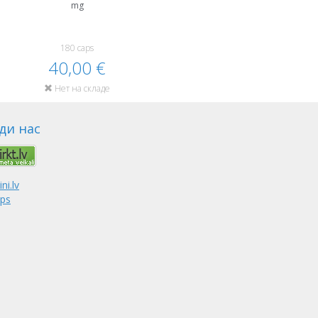
mg
180 caps
40,00 €
Нет на складе
ди нас