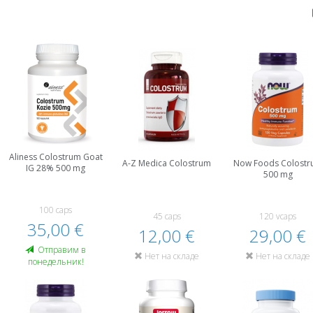
Aliness Colostrum Goat
A-Z Medica Colostrum
Now Foods Colost
IG 28% 500 mg
500 mg
100 caps
45 caps
120 vcaps
35,00 €
12,00 €
29,00 €
Oтправим в
Нет на складе
Нет на складе
понедельник!