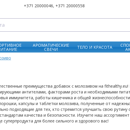
+371 20000046
,
+371 20000558
ОРТИВНОЕ
АРОМАТИЧЕСКИЕ
СПО
ТЕЛО И KРАСОТА
ПИТАНИЕ
СВЕЧИ
А
озиво
тественные преимущества добавок с молозивом на fithealthy.eu
ирующими антителами, факторами роста и необходимыми питат
овья иммунитета, работы кишечника и общей жизнеспособности
орошки, капсулы и таблетки молозива, полученные от надежных
ьно подходящие для тех, кто стремится улучшить свою рутину
стандартам качества и безопасности. Изучите наш ассортимен
е суперпродукта для более сильного и здорового вас!