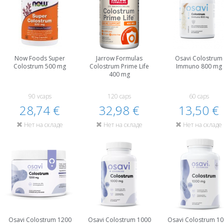
Now Foods Super
Jarrow Formulas
Osavi Colostrum
Colostrum 500 mg
Colostrum Prime Life
Immuno 800 mg
400 mg
90 vcaps
120 caps
60 caps
28,74 €
32,98 €
13,50 €
Нет на складе
Нет на складе
Нет на складе
Osavi Colostrum 1200
Osavi Colostrum 1000
Osavi Colostrum 1