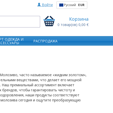
Войти
Русский
EUR
Корзина
0
товар(ов)
0,00 €
РТ ОДЕЖДА И
РАСПРОДАЖА
КСЕССУАРЫ
! Молозиво, часто называемое «жидким золотом»,
ельными веществами, что делает его мощной
. Наш премиальный ассортимент включает
 брендов, чтобы гарантировать чистоту и
 оздоровления, наши продукты соответствуют
т молозива сегодня и ощутите преобразующую