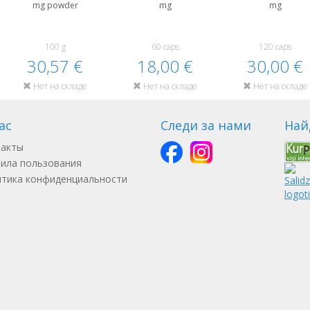
mg powder
mg
mg
100 g
60 caps
120 caps
30,57 €
18,00 €
30,00 €
Нет на складе
Нет на складе
Нет на складе
ас
Следи за нами
Най
такты
ила пользования
тика конфиденциальности