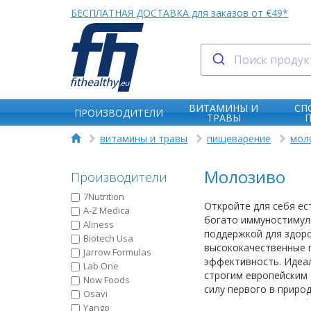
БЕСПЛАТНАЯ ДОСТАВКА для заказов от €49*
ВИТАМИНЫ И
СП
ПРОИЗВОДИТЕЛИ
ТРАВЫ
витамины и травы
пищеварение
мол
Молозиво
Производители
7Nutrition
Откройте для себя ес
A-Z Medica
богато иммуностимул
Aliness
поддержкой для здор
Biotech Usa
высококачественные п
Jarrow Formulas
эффективность. Идеал
Lab One
строгим европейским 
Now Foods
силу первого в природ
Osavi
Yango