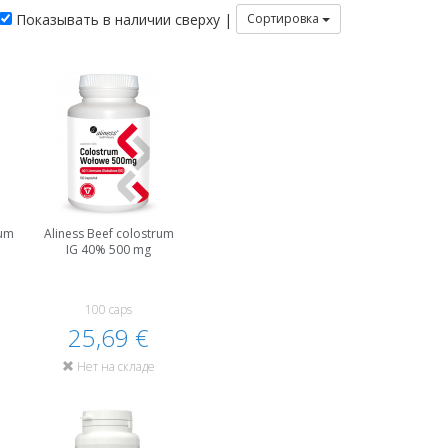
Показывать в наличии сверху |
Сортировка
rum
Aliness Beef colostrum
IG 40% 500 mg
100 caps
25,69 €
Нет на складе