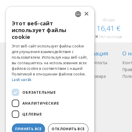
×
60 caps
Этот веб-сайт
LATVIAN
16,41 €
использует файлы
ENGLISH
cookie
Нет на складе
LITHUANIAN
Этот веб-сайт использует файлы cookie
для улучшения взаимодействия с
Информация
О н
ESTONIAN
пользователем. Используя наш веб-сайт,
Способы оплаты
Кон
вы соглашаетесь на использование всех
RUSSIAN
файлов cookie в соответствии с нашей
Доставка
Прав
Политикой в ​​отношении файлов cookie.
Возврат товара
Поли
Lasīt vairāk
Мы принимаем
ОБЯЗАТЕЛЬНЫЕ
АНАЛИТИЧЕСКИЕ
ЦЕЛЕВЫЕ
ПРИНЯТЬ ВСЕ
ОТКЛОНИТЬ ВСЕ