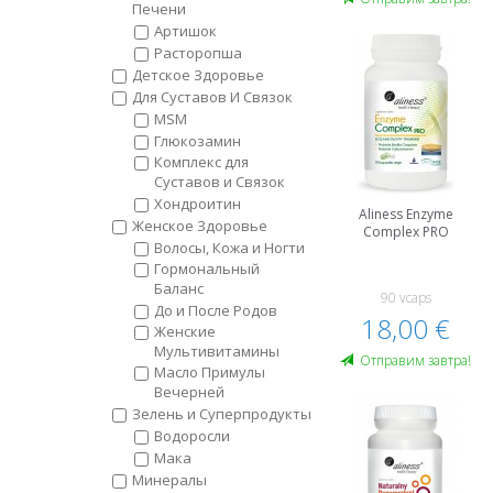
Печени
Артишок
Расторопша
Детское Здоровье
Для Суставов И Связок
MSM
Глюкозамин
Комплекс для
Суставов и Связок
Хондроитин
Aliness Enzyme
Женское Здоровье
Complex PRO
Волосы, Кожа и Ногти
Гормональный
Баланс
90 vcaps
До и После Родов
18,00 €
Женские
Мультивитамины
Oтправим завтра!
Масло Примулы
Вечерней
Зелень и Суперпродукты
Водоросли
Мака
Минералы