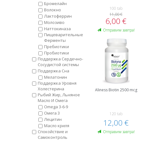
Бромелайн
100 tab
Волокно
11,00 €
Лактоферрин
6,00 €
Молозиво
Наттокиназа
Oтправим завтра!
Пищеварительные
Ферменты
Пребиотики
Пробиотики
Поддержка Сердечно-
Сосудистой системы
Поддержка Сна
Мелатонин
Поддержка Уровня
Холестерина
Aliness Biotin 2500 mcg
Рыбий Жир, Льняное
Масло И Омега
Omega 3-6-9
Oмега 3
120 tab
Лецитин
12,00 €
Масло криля
Спокойствие и
Oтправим завтра!
Самоконтроль