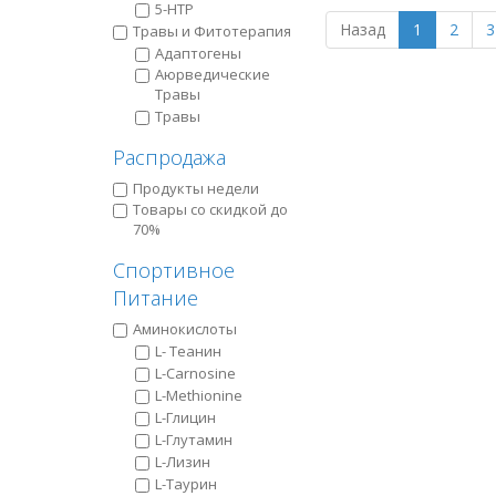
5-HTP
Назад
1
2
3
Травы и Фитотерапия
Адаптогены
Аюрведические
Травы
Травы
Распродажа
Продукты недели
Товары со скидкой до
70%
Спортивное
Питание
Аминокислоты
L- Теанин
L-Carnosine
L-Methionine
L-Глицин
L-Глутамин
L-Лизин
L-Таурин