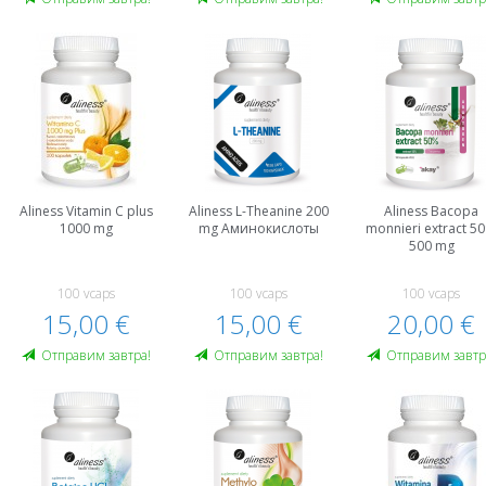
Aliness Vitamin C plus
Aliness L-Theanine 200
Aliness Bacopa
1000 mg
mg Аминокислоты
monnieri extract 5
500 mg
100 vcaps
100 vcaps
100 vcaps
15,00 €
15,00 €
20,00 €
Oтправим завтра!
Oтправим завтра!
Oтправим завтр