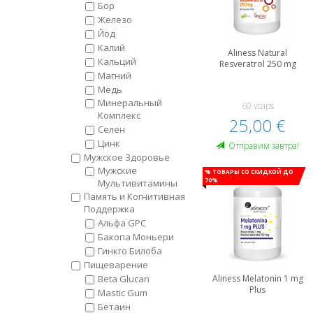
Бор
Железо
Йод
Калий
Aliness Natural
Кальций
Resveratrol 250 mg
Магний
Медь
Минеральный
60 vcaps
Комплекс
25,00 €
Селен
Цинк
Oтправим завтра!
Мужское Здоровье
Мужские
% Товары со скидкой до
70%
Мультивитамины
Память и Когнитивная
Поддержка
Альфа GPC
Бакопа Моньери
Гинкго Билоба
Пищеварение
Beta Glucan
Aliness Melatonin 1 mg
Plus
Mastic Gum
Бетаин