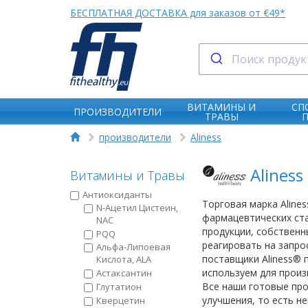
БЕСПЛАТНАЯ ДОСТАВКА для заказов от €49*
ВИТАМИНЫ И
СП
ПРОИЗВОДИТЕЛИ
ТРАВЫ
производители
Aliness
Aliness
Витамины и Травы
Антиоксиданты
Торговая марка Aline
N-Ацетил Цистеин,
фармацевтических ста
NAC
продукции, собственн
PQQ
реагировать на запро
Альфа-Липоевая
поставщики Aliness® 
Кислота, ALA
используем для произ
Астаксантин
Все наши готовые про
Глутатион
улучшения, то есть н
Кверцетин