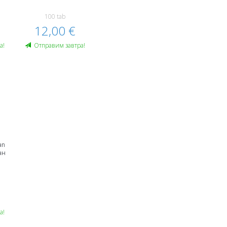
100 tab
12,00 €
а!
Oтправим завтра!
an
ан
а!