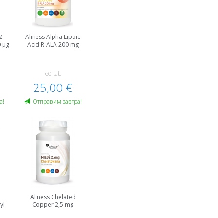
2
Aliness Alpha Lipoic
 µg
Acid R-ALA 200 mg
60 tab
25,00 €
а!
Oтправим завтра!
Aliness Chelated
yl
Copper 2,5 mg