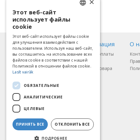
×
Накачать Мышцы
Потерять Жир
Этот веб-сайт
LATVIAN
Улучшить Тренировку
использует файлы
ENGLISH
cookie
LITHUANIAN
Этот веб-сайт использует файлы cookie
для улучшения взаимодействия с
Информация
О н
ESTONIAN
пользователем. Используя наш веб-сайт,
Способы оплаты
Кон
вы соглашаетесь на использование всех
RUSSIAN
файлов cookie в соответствии с нашей
Доставка
Прав
Политикой в ​​отношении файлов cookie.
Возврат товара
Поли
Lasīt vairāk
Мы принимаем
ОБЯЗАТЕЛЬНЫЕ
АНАЛИТИЧЕСКИЕ
ЦЕЛЕВЫЕ
ПРИНЯТЬ ВСЕ
ОТКЛОНИТЬ ВСЕ
ПОДРОБНЕЕ