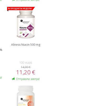
% Продукты недели
Aliness Niacin 500 mg
0%
100 vcaps
14,00 €
11,20 €
а!
Oтправим завтра!