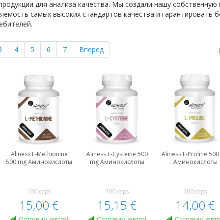
родукции для анализа качества. Мы создали нашу собственную
емость самых высоких стандартов качества и гарантировать б
ебителей.
3
4
5
6
7
Вперед
Aliness L-Methionine
Aliness L-Cysteine 500
Aliness L-Proline 50
500 mg Аминокислоты
mg Аминокислоты
Аминокислоты
100 caps
100 caps
100 caps
15,00 €
15,15 €
14,00 €
Oтправим завтра!
Oтправим завтра!
Oтправим завтр