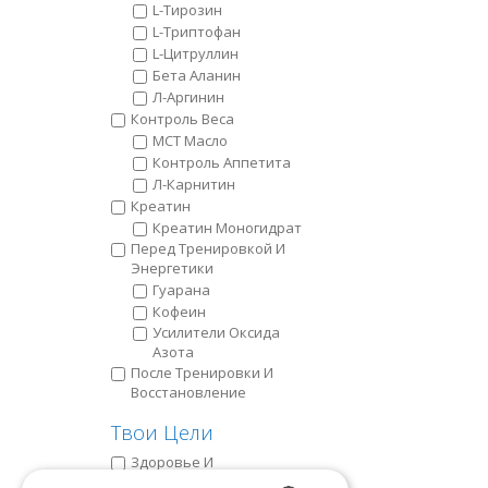
L-Тирозин
L-Триптофан
L-Цитруллин
Бета Аланин
Л-Аргинин
Контроль Веса
MCT Масло
Контроль Аппетита
Л-Карнитин
Креатин
Креатин Моногидрат
Пeред Тренировкой И
Энергетики
Гуарана
Кофеин
Усилители Оксида
Азота
После Тренировки И
Восстановление
Твои Цели
Здоровье И
Самочувствие