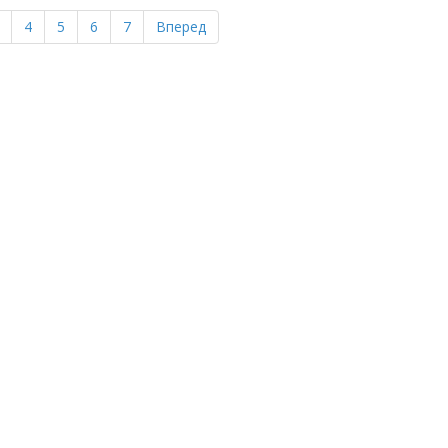
4
5
6
7
Вперед