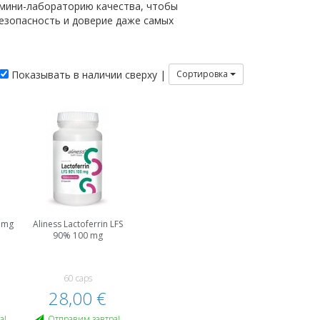
 мини-лабораторию качества, чтобы
езопасность и доверие даже самых
Показывать в наличии сверху |
Сортировка
0 mg
Aliness Lactoferrin LFS
90% 100 mg
60 caps
28,00 €
а!
Oтправим завтра!