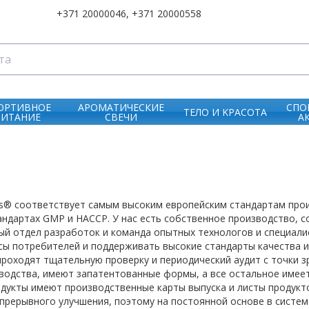
+371 20000046
,
+371 20000558
ОРТИВНОЕ
АРОМАТИЧЕСКИЕ
СПО
ТЕЛО И KРАСОТА
ПИТАНИЕ
СВЕЧИ
А
ss® соответствует самым высоким европейским стандартам прои
ндартах GMP и HACCP. У нас есть собственное производство, с
ый отдел разработок и команда опытных технологов и специали
сы потребителей и поддерживать высокие стандарты качества и
проходят тщательную проверку и периодический аудит с точки з
водства, имеют запатентованные формы, а все остальное имеет
дукты имеют производственные карты выпуска и листы продукто
епрерывного улучшения, поэтому на постоянной основе в систе