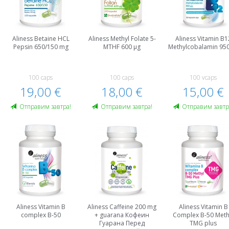
Aliness Betaine HCL
Aliness Methyl Folate 5-
Aliness Vitamin B1
Pepsin 650/150 mg
MTHF 600 µg
Methylcobalamin 950
100 caps
100 caps
100 vcaps
19,00 €
18,00 €
15,00 €
Oтправим завтра!
Oтправим завтра!
Oтправим завтр
Aliness Vitamin B
Aliness Caffeine 200 mg
Aliness Vitamin B
complex B-50
+ guarana Кофеин
Complex B-50 Meth
Гуарана Пeред
TMG plus