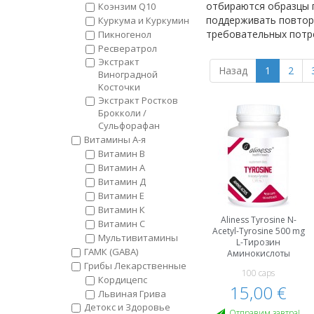
отбираются образцы п
Коэнзим Q10
поддерживать повторя
Куркума и Куркумин
требовательных потр
Пикногенол
Ресвератрол
Экстракт
Назад
1
2
Bиноградной
Kосточки
Экстракт Ростков
Брокколи /
Сульфорафан
Витамины А-я
Витамин B
Витамин А
Витамин Д
Витамин Е
Витамин К
Aliness Tyrosine N-
Витамин С
Acetyl-Tyrosine 500 mg
Мультивитамины
L-Тирозин
ГАМК (GABA)
Аминокислоты
Грибы Лекарственные
100 caps
Кордицепс
15,00 €
Львиная Грива
Детокс и Здоровье
Oтправим завтра!