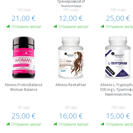
Тренировкой И
Энергетики
100 caps
100 vcaps
100 vcaps
21,00 €
12,00 €
25,00 €
Oтправим завтра!
Oтправим завтра!
Oтправим завтр
Aliness ProbioBalance
Aliness RevitalHair
Aliness L-Tryptoph
Woman Balance
500 mg L-Триптоф
Аминокислоты
30 caps
60 caps
100 caps
25,00 €
16,00 €
15,00 €
Oтправим завтра!
Oтправим завтра!
Oтправим завтр