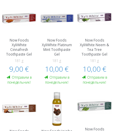
Now Foods
Now Foods
Now Foods
XyliWhite
XyliWhite Platinum
XyliWhite Neem &
Cinnafresh
Mint Toothpaste
Tea Tree
Toothpaste Gel
Gel
Toothpaste Gel
181 g
181 g
181 g
9,00 €
10,00 €
10,00 €
Oтправим в
Oтправим в
Oтправим в
понедельник!
понедельник!
понедельник!
Now Foods