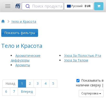
Поиск продукта
Русский
EUR
Toggle
navigation
тело и Kрасота
Показать фильтры
Тело и Kрасота
Aроматические
Уход За Полостью Рта
диффузоры
Уход За Телом
Ароматы
Показывать в
Назад
1
2
3
4
5
наличии сверху |
6
7
Вперед
Сортировка