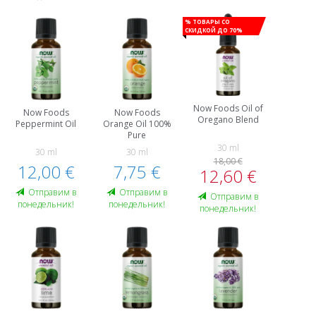
% Товары со
скидкой до 70%
Now Foods Oil of
Now Foods
Now Foods
Oregano Blend
Peppermint Oil
Orange Oil 100%
Pure
30 ml
30 ml
30 ml
18,00 €
12,00 €
7,75 €
12,60 €
Oтправим в
Oтправим в
Oтправим в
понедельник!
понедельник!
понедельник!