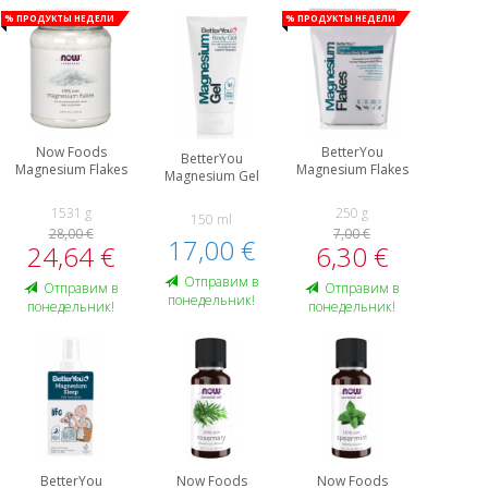
% Продукты недели
% Продукты недели
Now Foods
BetterYou
BetterYou
Magnesium Flakes
Magnesium Flakes
Magnesium Gel
1531 g
250 g
150 ml
28,00 €
7,00 €
17,00 €
24,64 €
6,30 €
Oтправим в
Oтправим в
Oтправим в
понедельник!
понедельник!
понедельник!
BetterYou
Now Foods
Now Foods