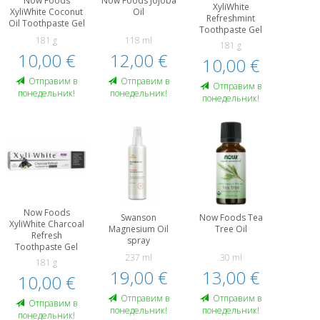
Now Foods
Now Foods Jojoba
XyliWhite
XyliWhite Coconut
Oil
Refreshmint
Oil Toothpaste Gel
Toothpaste Gel
181 g
118 ml
181 g
10,00 €
12,00 €
10,00 €
Oтправим в
Oтправим в
Oтправим в
понедельник!
понедельник!
понедельник!
Now Foods
Swanson
Now Foods Tea
XyliWhite Charcoal
Magnesium Oil
Tree Oil
Refresh
spray
Toothpaste Gel
237 ml
30 ml
181 g
19,00 €
13,00 €
10,00 €
Oтправим в
Oтправим в
Oтправим в
понедельник!
понедельник!
понедельник!