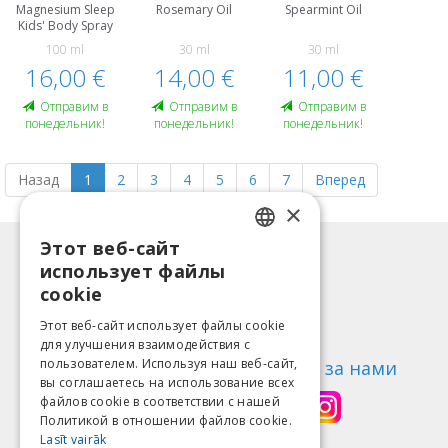
Magnesium Sleep
Rosemary Oil
Spearmint Oil
Kids' Body Spray
100 ml
30 ml
30 ml
16,00 €
14,00 €
11,00 €
Oтправим в
Oтправим в
Oтправим в
понедельник!
понедельник!
понедельник!
Назад
1
2
3
4
5
6
7
Вперед
×
Этот веб-сайт
LATVIAN
Информация
использует файлы
ENGLISH
Способы оплаты
cookie
Доставка
LITHUANIAN
Этот веб-сайт использует файлы cookie
Возврат товара
для улучшения взаимодействия с
ESTONIAN
пользователем. Используя наш веб-сайт,
О нас
Следи за нами
вы соглашаетесь на использование всех
RUSSIAN
Контакты
файлов cookie в соответствии с нашей
Политикой в ​​отношении файлов cookie.
Правила пользования
Lasīt vairāk
Политика конфиденциальности