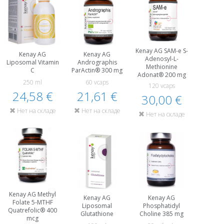
Kenay AG SAM-e S-
Kenay AG
Kenay AG
Adenosyl-L-
Liposomal Vitamin
Andrographis
Methionine
C
ParActin® 300 mg
Adonat® 200 mg
250 ml
60 vcaps
120 vcaps
24,58 €
21,61 €
30,00 €
Нет на складе
Нет на складе
Нет на складе
Kenay AG Methyl
Kenay AG
Kenay AG
Folate 5-MTHF
Liposomal
Phosphatidyl
Quatrefolic® 400
Glutathione
Choline 385 mg
mcg