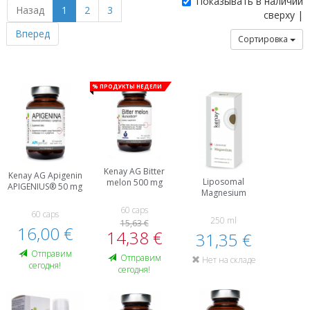
Показывать в наличии
Назад
1
2
3
сверху |
Вперед
Сортировка
% Продукты недели
Kenay AG Bitter
Kenay AG Apigenin
Liposomal
melon 500 mg
APIGENIUS® 50 mg
Magnesium
60 caps
60 caps
250 ml
15,63 €
16,00 €
14,38 €
31,35 €
Oтправим
Oтправим
Нет на складе
сегодня!
сегодня!