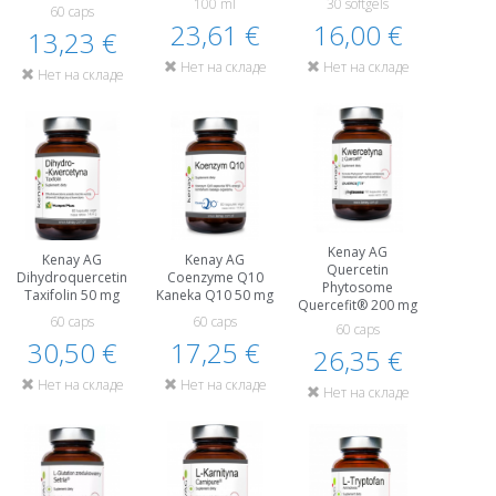
100 ml
30 softgels
60 caps
23,61 €
16,00 €
13,23 €
Нет на складе
Нет на складе
Нет на складе
Kenay AG
Kenay AG
Kenay AG
Quercetin
Dihydroquercetin
Coenzyme Q10
Phytosome
Taxifolin 50 mg
Kaneka Q10 50 mg
Quercefit® 200 mg
60 caps
60 caps
60 caps
30,50 €
17,25 €
26,35 €
Нет на складе
Нет на складе
Нет на складе