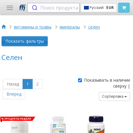
Поиск продукта
Русский
EUR
Toggle
navigation
витамины и травы
минералы
селен
Показать фильтры
Селен
Показывать в наличии
Назад
1
2
сверху |
Вперед
Сортировка
% Продукты недели