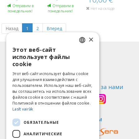
Oтправим в
Oтправим в
Нет на складе
понедельник!
понедельник!
Назад
1
2
Вперед
×
Этот веб-сайт
LATVIAN
Информация
использует файлы
ENGLISH
Способы оплаты
cookie
Доставка
LITHUANIAN
Этот веб-сайт использует файлы cookie
Возврат товара
для улучшения взаимодействия с
ESTONIAN
пользователем. Используя наш веб-сайт,
О нас
Следи за нами
вы соглашаетесь на использование всех
RUSSIAN
Контакты
файлов cookie в соответствии с нашей
Политикой в ​​отношении файлов cookie.
Правила пользования
Lasīt vairāk
Политика конфиденциальности
Найди нас
Мы принимаем
ОБЯЗАТЕЛЬНЫЕ
АНАЛИТИЧЕСКИЕ