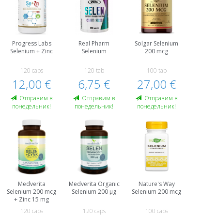
Progress Labs
Real Pharm
Solgar Selenium
Selenium + Zinc
Selenium
200 mcg
120 caps
120 tab
100 tab
12,00 €
6,75 €
27,00 €
Oтправим в
Oтправим в
Oтправим в
понедельник!
понедельник!
понедельник!
Medverita
Medverita Organic
Nature's Way
Selenium 200 mcg
Selenium 200 µg
Selenium 200 mcg
+ Zinc 15 mg
120 caps
120 caps
100 caps