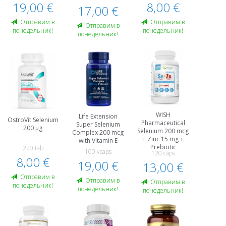
19,00 €
8,00 €
17,00 €
Oтправим в
Oтправим в
Oтправим в
понедельник!
понедельник!
понедельник!
WISH
Life Extension
OstroVit Selenium
Pharmaceutical
Super Selenium
200 µg
Selenium 200 mcg
Complex 200 mcg
+ Zinc 15 mg +
with Vitamin E
Prebiotic
220 tab
100 vcaps
120 caps
8,00 €
19,00 €
13,00 €
Oтправим в
Oтправим в
Oтправим в
понедельник!
понедельник!
понедельник!