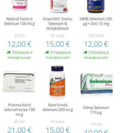
Natural Factors
Osavi NAC Detox,
HERB Selenium 200
Selenium 100 mcg
Selenium &
μg + Zinc 15 mg
Molybdenum
90 tab
60 vcaps
100 vcaps
12,00 €
15,00 €
12,00 €
Oтправим в
Oтправим в
Oтправим в
понедельник!
понедельник!
понедельник!
Pharma Nord
Now Foods
Olimp Selenium
SelenoPrecise 100
Selenium 200 mcg
110 μg
mcg
90 tab
90 vcaps
120 tab
21,00 €
15,00 €
10,00 €