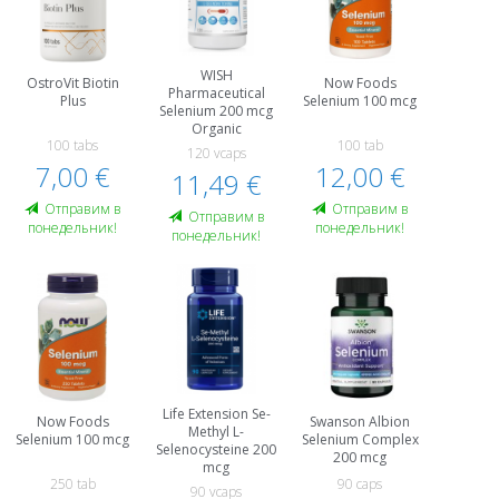
WISH
OstroVit Biotin
Now Foods
Pharmaceutical
Plus
Selenium 100 mcg
Selenium 200 mcg
Organic
100 tabs
100 tab
120 vcaps
7,00 €
12,00 €
11,49 €
Oтправим в
Oтправим в
Oтправим в
понедельник!
понедельник!
понедельник!
Life Extension Se-
Now Foods
Swanson Albion
Methyl L-
Selenium 100 mcg
Selenium Complex
Selenocysteine 200
200 mcg
mcg
250 tab
90 caps
90 vcaps