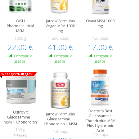
WISH
Jarrow Formulas
Osavi MSM 1000
Pharmaceutical
Vegan MSM 1000
mg
MSM
mg
1000 g
200 vcaps
120 vcaps
22,00 €
41,00 €
17,00 €
Oтправим
Oтправим
Oтправим
завтра!
завтра!
завтра!
% Продукты недели
Doctor's Best
OstroVit
Jarrow Formulas
Glucosamine
Glucosamine +
Glucosamine +
Chondroitin MSM
MSM + Chondroitin
Chondroitin + MSM
Plus Hyaluronic
150 g
Acid
120 caps
150 caps
14,00 €