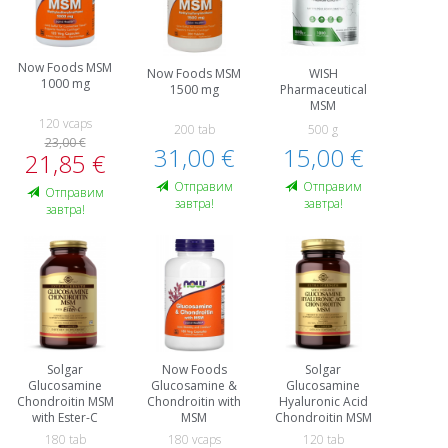
Now Foods MSM
Now Foods MSM
WISH
1000 mg
1500 mg
Pharmaceutical
MSM
120 vcaps
200 tab
500 g
23,00 €
31,00 €
15,00 €
21,85 €
Oтправим
Oтправим
Oтправим
завтра!
завтра!
завтра!
Solgar
Now Foods
Solgar
Glucosamine
Glucosamine &
Glucosamine
Chondroitin MSM
Chondroitin with
Hyaluronic Acid
with Ester-C
MSM
Chondroitin MSM
180 tab
180 vcaps
120 tab