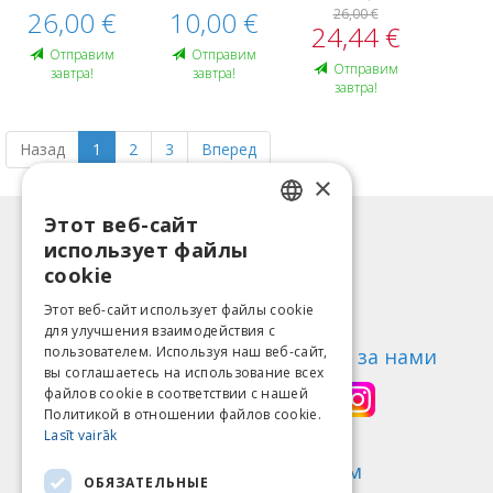
26,00 €
10,00 €
26,00 €
24,44 €
Oтправим
Oтправим
Oтправим
завтра!
завтра!
завтра!
Назад
1
2
3
Вперед
×
Этот веб-сайт
LATVIAN
Информация
использует файлы
ENGLISH
Способы оплаты
cookie
Доставка
LITHUANIAN
Этот веб-сайт использует файлы cookie
Возврат товара
для улучшения взаимодействия с
ESTONIAN
пользователем. Используя наш веб-сайт,
О нас
Следи за нами
вы соглашаетесь на использование всех
RUSSIAN
Контакты
файлов cookie в соответствии с нашей
Политикой в ​​отношении файлов cookie.
Правила пользования
Lasīt vairāk
Политика конфиденциальности
Найди нас
Мы принимаем
ОБЯЗАТЕЛЬНЫЕ