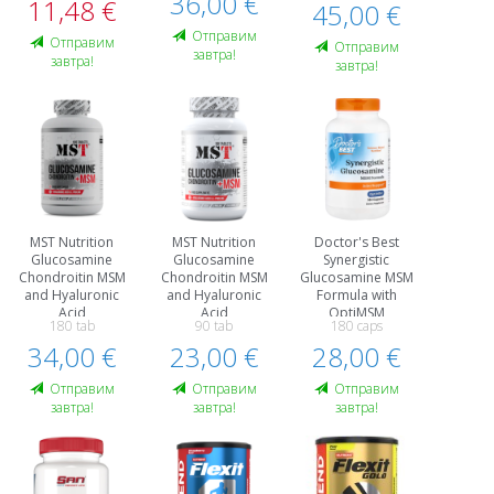
36,00 €
11,48 €
45,00 €
Oтправим
Oтправим
Oтправим
завтра!
завтра!
завтра!
MST Nutrition
MST Nutrition
Doctor's Best
Glucosamine
Glucosamine
Synergistic
Chondroitin MSM
Chondroitin MSM
Glucosamine MSM
and Hyaluronic
and Hyaluronic
Formula with
Acid
Acid
OptiMSM
180 tab
90 tab
180 caps
34,00 €
23,00 €
28,00 €
Oтправим
Oтправим
Oтправим
завтра!
завтра!
завтра!