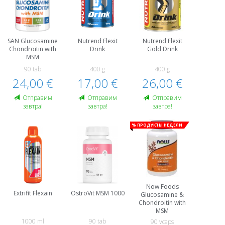
SAN Glucosamine
Nutrend Flexit
Nutrend Flexit
Chondroitin with
Drink
Gold Drink
MSM
90 tab
400 g
400 g
24,00 €
17,00 €
26,00 €
Oтправим
Oтправим
Oтправим
завтра!
завтра!
завтра!
% Продукты недели
Now Foods
Extrifit Flexain
OstroVit MSM 1000
Glucosamine &
Chondroitin with
MSM
1000 ml
90 tab
90 vcaps