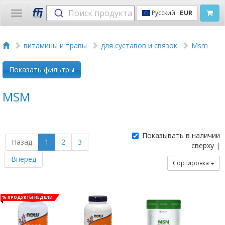
Поиск продукта
Русский
EUR
Toggle
navigation
витамины и травы
для суставов и связок
Msm
Показать фильтры
MSM
Показывать в наличии
Назад
1
2
3
сверху |
Вперед
Сортировка
% Продукты недели