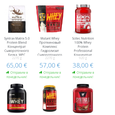
Syntrax Matrix 5.0
Mutant Whey
Scitec Nutrition
Protein Blend
Протеиновый
100% Whey
Концентрат
Kомплекс
Protein
Сывороточного
Гидролизат
Professional
Белка, WPC
Сывороточного
Концентрат
2270 g
2270 g
920 g
Казеин
Белка , WPH
Сывороточного
Протеиновый
65,00 €
57,00 €
38,00 €
Белка, WPC
Kомплекс
Протеины
Oтправим в
Oтправим в
Oтправим в
понедельник!
понедельник!
понедельник!