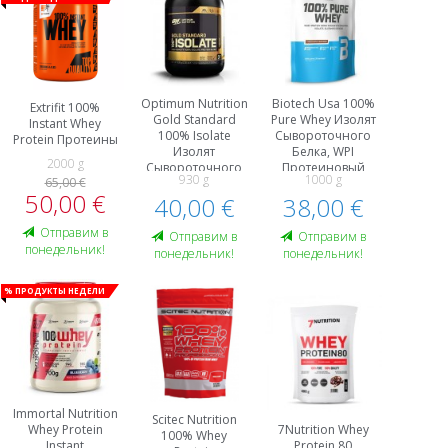
Optimum Nutrition
Biotech Usa 100%
Extrifit 100%
Gold Standard
Pure Whey Изолят
Instant Whey
100% Isolate
Сывороточного
Protein Протеины
Изолят
Белка, WPI
2000 g
Сывороточного
Протеиновый
930 g
1000 g
65,00 €
Белка, WPI
Kомплекс
50,00 €
40,00 €
Протеины
38,00 €
Oтправим в
Oтправим в
Oтправим в
понедельник!
понедельник!
понедельник!
% Продукты недели
Immortal Nutrition
Scitec Nutrition
Whey Protein
7Nutrition Whey
100% Whey
Instant
Protein 80