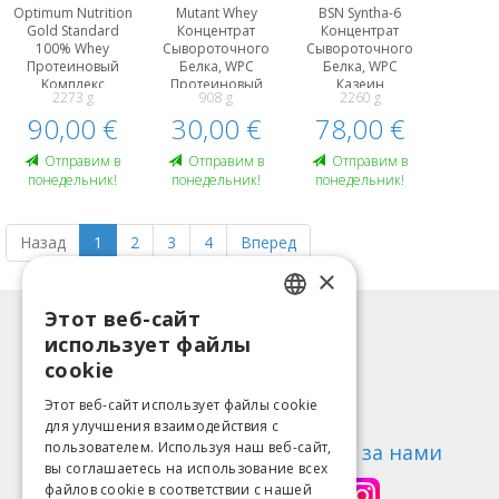
Optimum Nutrition
Mutant Whey
BSN Syntha-6
Gold Standard
Концентрат
Концентрат
100% Whey
Сывороточного
Сывороточного
Протеиновый
Белка, WPC
Белка, WPC
Kомплекс
Протеиновый
Казеин
2273 g
908 g
2260 g
Гидролизат
Kомплекс
Протеиновый
Сывороточного
90,00 €
30,00 €
78,00 €
Kомплекс
Белка , WPH
Oтправим в
Oтправим в
Oтправим в
понедельник!
понедельник!
понедельник!
Назад
1
2
3
4
Вперед
×
Этот веб-сайт
LATVIAN
Информация
использует файлы
ENGLISH
Способы оплаты
cookie
Доставка
LITHUANIAN
Этот веб-сайт использует файлы cookie
Возврат товара
для улучшения взаимодействия с
ESTONIAN
пользователем. Используя наш веб-сайт,
О нас
Следи за нами
вы соглашаетесь на использование всех
RUSSIAN
Контакты
файлов cookie в соответствии с нашей