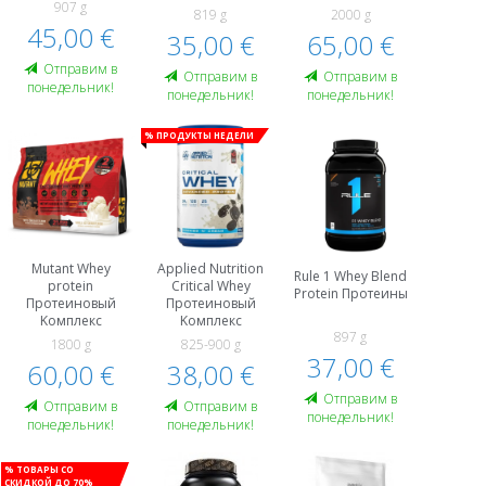
907 g
819 g
2000 g
45,00 €
35,00 €
65,00 €
Oтправим в
Oтправим в
Oтправим в
понедельник!
понедельник!
понедельник!
% Продукты недели
Mutant Whey
Applied Nutrition
Rule 1 Whey Blend
protein
Critical Whey
Protein Протеины
Протеиновый
Протеиновый
Kомплекс
Kомплекс
897 g
1800 g
825-900 g
37,00 €
60,00 €
38,00 €
Oтправим в
Oтправим в
Oтправим в
понедельник!
понедельник!
понедельник!
% Товары со
скидкой до 70%