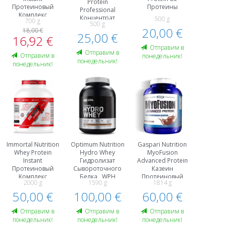
Protein
Протеиновый
Протеины
Professional
Kомплекс
Концентрат
500 g
700 g
500 g
Сывороточного
20,00 €
18,00 €
25,00 €
Белка, WPC
16,92 €
Протеиновый
Oтправим в
Kомплекс
Oтправим в
Oтправим в
понедельник!
понедельник!
понедельник!
Immortal Nutrition
Optimum Nutrition
Gaspari Nutrition
Whey Protein
Hydro Whey
MyoFusion
Instant
Гидролизат
Advanced Protein
Протеиновый
Сывороточного
Казеин
Kомплекс
Белка , WPH
Протеиновый
2000 g
1590 g
1814 g
Протеины
Kомплекс
50,00 €
100,00 €
60,00 €
Гидролизат
Сывороточного
Белка , WPH
Oтправим в
Oтправим в
Oтправим в
понедельник!
понедельник!
понедельник!