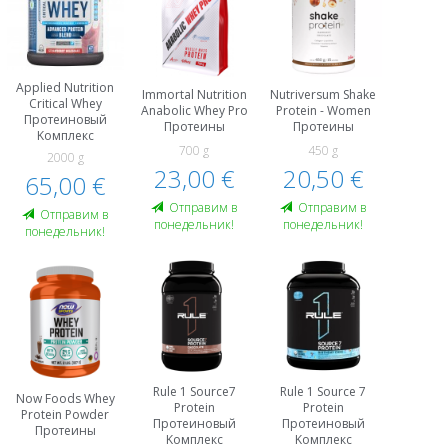
Applied Nutrition
Immortal Nutrition
Nutriversum Shake
Critical Whey
Anabolic Whey Pro
Protein - Women
Протеиновый
Протеины
Протеины
Kомплекс
700 g
450 g
2000 g
23,00 €
20,50 €
65,00 €
Oтправим в
Oтправим в
Oтправим в
понедельник!
понедельник!
понедельник!
Rule 1 Source7
Rule 1 Source 7
Now Foods Whey
Protein
Protein
Protein Powder
Протеиновый
Протеиновый
Протеины
Kомплекс
Kомплекс