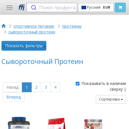
Поиск продукта
Русский
EUR
Toggle
navigation
спортивное питание
протеины
сывороточный протеин
Показать фильтры
Сывороточный Протеин
Показывать в наличии
Назад
1
2
3
4
сверху |
Вперед
Сортировка