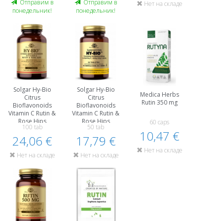
Oтправим в
Oтправим в
Нет на складе
понедельник!
понедельник!
Solgar Hy-Bio
Solgar Hy-Bio
Medica Herbs
Citrus
Citrus
Rutin 350 mg
Bioflavonoids
Bioflavonoids
Vitamin C Rutin &
Vitamin C Rutin &
Rose Hips
Rose Hips
60 caps
100 tab
50 tab
10,47 €
24,06 €
17,79 €
Нет на складе
Нет на складе
Нет на складе