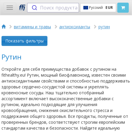
Поиск продукта
Русский
EUR
Toggle
navigation
витамины и травы
антиоксиданты
рутин
Показать фильтры
Рутин
Откройте для себя преимущества добавок с рутином на
fithealthy.eu! Рутин, мощный биофлавоноид, известен своими
антиоксидантными свойствами и способностью поддерживать
здоровье сердечно-сосудистой системы и укреплять
кровеносные сосуды. Наш тщательно отобранный
ассортимент включает высококачественные добавки с
рутином, идеально подходящие для улучшения
кровообращения, снижения окислительного стресса и
поддержания общего здоровья. Все продукты, полученные от
проверенных брендов, соответствуют строгим европейским
стандартам качества и безопасности. Найдите идеальную