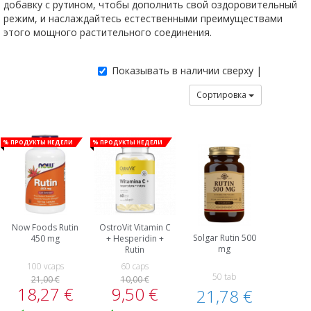
добавку с рутином, чтобы дополнить свой оздоровительный
режим, и наслаждайтесь естественными преимуществами
этого мощного растительного соединения.
Показывать в наличии сверху |
Сортировка
% Продукты недели
% Продукты недели
Now Foods Rutin
OstroVit Vitamin C
Solgar Rutin 500
450 mg
+ Hesperidin +
mg
Rutin
100 vcaps
60 caps
50 tab
21,00 €
10,00 €
18,27 €
9,50 €
21,78 €