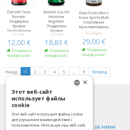
OstroVit Testo
Biotech Usa GH
Now Foods Men's
Booster
Hormone
Active Sports Multi
Поддержка
Regulator
Спортивные
Уровня
Поддержка
Мультивитамины
Тестостерона
Уровня
90 softgels
90 caps
120 caps
Тестостерона
29,00 €
12,00 €
18,83 €
Oтправим в
Oтправим в
Oтправим в
понедельник!
понедельник!
понедельник!
Назад
1
2
3
4
5
…
9
Вперед
×
Этот веб-сайт
LATVIAN
Информация
использует файлы
ENGLISH
Способы оплаты
cookie
Доставка
LITHUANIAN
Этот веб-сайт использует файлы cookie
Возврат товара
для улучшения взаимодействия с
ESTONIAN
пользователем. Используя наш веб-сайт,
О нас
Следи за нами