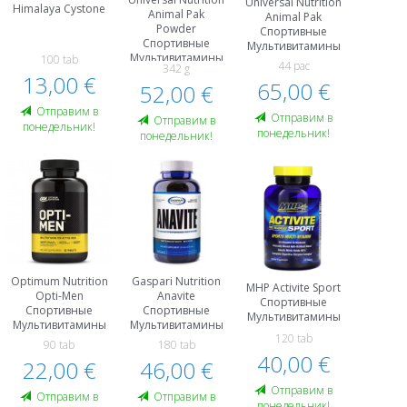
Universal Nutrition
Himalaya Cystone
Animal Pak
Animal Pak
Powder
Спортивные
Спортивные
Мультивитамины
Мультивитамины
100 tab
44 paс
342 g
13,00 €
65,00 €
52,00 €
Oтправим в
Oтправим в
Oтправим в
понедельник!
понедельник!
понедельник!
Optimum Nutrition
Gaspari Nutrition
MHP Activite Sport
Opti-Men
Anavite
Спортивные
Спортивные
Спортивные
Мультивитамины
Мультивитамины
Мультивитамины
120 tab
90 tab
180 tab
40,00 €
22,00 €
46,00 €
Oтправим в
Oтправим в
Oтправим в
понедельник!