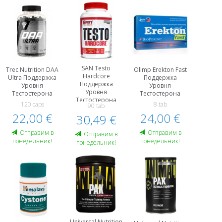
SAN Testo
Trec Nutrition DAA
Olimp Erekton Fast
Hardcore
Ultra Поддержка
Поддержка
Поддержка
Уровня
Уровня
Уровня
Тестостерона
Тестостерона
Тестостерона
120 caps
8 tab
90 tab
22,00 €
24,00 €
30,49 €
Oтправим в
Oтправим в
Oтправим в
понедельник!
понедельник!
понедельник!
Universal Nutrition