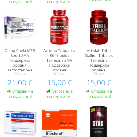
понедельник!
понедельник!
Olimp Chela-MZB
Activlab Tribuactiv
Activlab Tribu
Sport ZMA
B6 Tribulus
Stallion Tribulus
Поддержка
Terrestris ZMA
Terrestris
Уровня
Поддержка
Поддержка
Тестостерона
Уровня
Уровня
60 caps
90 caps
60 caps
Тестостерона
Тестостерона
21,00 €
15,00 €
15,00 €
Oтправим в
Oтправим в
Oтправим в
понедельник!
понедельник!
понедельник!