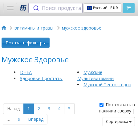
Поиск продукта
Русский
EUR
Toggle
navigation
витамины и травы
мужское здоровье
Показать фильтры
Мужское Здоровье
DHEA
Мужские
Здоровье Простаты
Мультивитамины
Мужской Тестостерон
Показывать в
Назад
1
2
3
4
5
наличии сверху |
…
9
Вперед
Сортировка