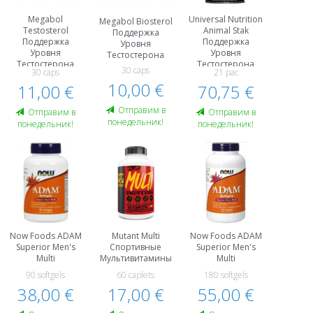
Megabol
Universal Nutrition
Megabol Biosterol
Testosterol
Animal Stak
Поддержка
Поддержка
Поддержка
Уровня
Уровня
Уровня
Тестостерона
Тестостерона
Тестостерона
30 caps
30 caps
21 pac
10,00 €
11,00 €
70,75 €
Oтправим в
Oтправим в
Oтправим в
понедельник!
понедельник!
понедельник!
Now Foods ADAM
Mutant Multi
Now Foods ADAM
Superior Men's
Спортивные
Superior Men's
Multi
Мультивитамины
Multi
90 softgels
60 caplets
180 softgels
38,00 €
17,00 €
55,00 €