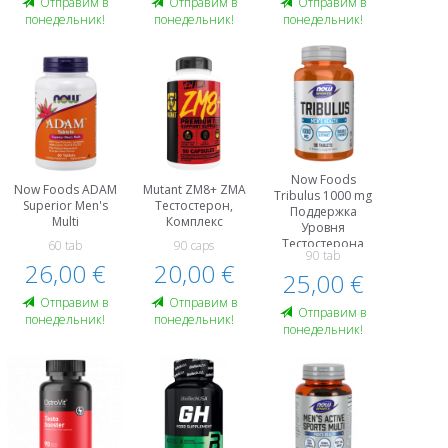
Oтправим в
Oтправим в
Oтправим в
понедельник!
понедельник!
понедельник!
Now Foods
Now Foods ADAM
Mutant ZM8+ ZMA
Tribulus 1000 mg
Superior Men's
Тестостерон,
Поддержка
Multi
Комплекс
Уровня
Тестостерона
60 tab
90 caps
90 tab
26,00 €
20,00 €
25,00 €
Oтправим в
Oтправим в
Oтправим в
понедельник!
понедельник!
понедельник!