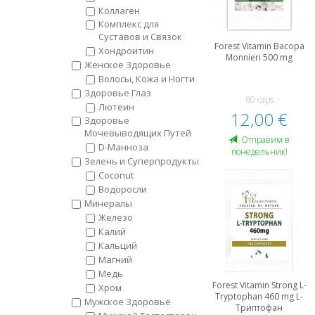
Коллаген
Комплекс для
Суставов и Связок
Forest Vitamin Bacopa
Хондроитин
Monnieri 500 mg
Женское Здоровье
Волосы, Кожа и Ногти
Здоровье Глаз
60 caps
Лютеин
12,00 €
Здоровье
Мочевыводящих Путей
Oтправим в
D-Манноза
понедельник!
Зелень и Суперпродукты
Coconut
Водоросли
Минералы
Железо
Калий
Кальций
Магний
Медь
Forest Vitamin Strong L-
Хром
Tryptophan 460 mg L-
Мужское Здоровье
Триптофан