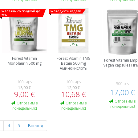
% Товары со скидкой до
% Продукты недели
70%
Forest Vitamin
Forest Vitamin TMG
Forest Vitamin Emp
Monolaurin 500 mg
Betain 500 mg
vegan capsules HP
Аминокислоты
100 caps
100 caps
500 pcs
18,00 €
12,00 €
17,00 €
9,00 €
10,68 €
Oтправим в
Oтправим в
Oтправим в
понедельник!
понедельник!
понедельник!
4
5
Вперед