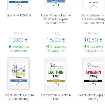
Vitamin A 10000 iu
Forest Vitamin Taurine
Forest Vitamin L-
Powder L-Таурин
Theanine 200 mg
Аминокислоты
Аминокислоты
100 tab
500 g
100 caps
10,00 €
15,00 €
10,50 €
Oтправим в
Oтправим в
Oтправим в
понедельник!
понедельник!
понедельник!
Forest Vitamin Calcium
Forest Vitamin Lecithin
Forest Vitamin Apige
Citrate 500 mg
1200
200 mg