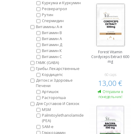
Куркума и Куркумин
Ресвератрол
Рутин
Спермидин
Витамины А-я
Витамин B
Витамин А
Витамин Д
Витамин К
Forest Vitamin
Витамин С
Cordyceps Extract 600
mg
ГАМК (GABA)
Грибы Лекарственные
Кордицепс
60 caps
Детокс и Здоровье
13,00 €
Печени
Артишок
Oтправим в
понедельник!
Расторопша
Для Суставов И Связок
MSM
Palmitoylethanolamide
(PEA)
SAM-e
Глюкозамин