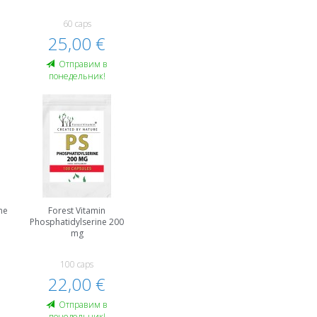
60 caps
25,00 €
Oтправим в
понедельник!
ne
Forest Vitamin
Phosphatidylserine 200
mg
100 caps
22,00 €
Oтправим в
понедельник!