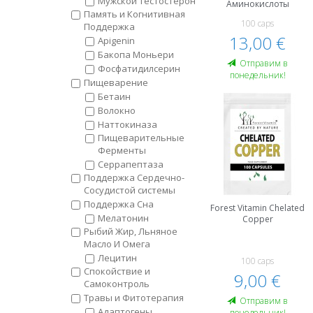
Мужской Тестостерон
Аминокислоты
Память и Когнитивная
100 caps
Поддержка
13,00 €
Apigenin
Бакопа Моньери
Oтправим в
Фосфатидилсерин
понедельник!
Пищеварение
Бетаин
Волокно
Наттокиназа
Пищеварительные
Ферменты
Серрапептаза
Поддержка Сердечно-
Сосудистой системы
Поддержка Сна
Forest Vitamin Chelated
Мелатонин
Copper
Рыбий Жир, Льняное
Масло И Омега
Лецитин
100 caps
Спокойствие и
9,00 €
Самоконтроль
Травы и Фитотерапия
Oтправим в
Адаптогены
понедельник!