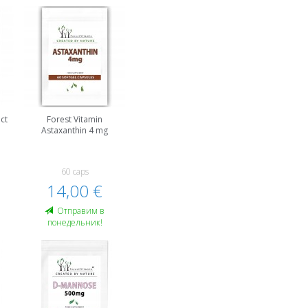
ct
Forest Vitamin
Astaxanthin 4 mg
60 caps
14,00 €
Oтправим в
понедельник!