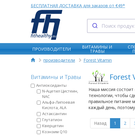
БЕСПЛАТНАЯ ДОСТАВКА для заказов от €49*
ВИТАМИНЫ И
СП
ПРОИЗВОДИТЕЛИ
ТРАВЫ
производители
Forest Vitamin
Forest 
Витамины и Травы
Антиоксиданты
Наша миссия состоит 
N-Ацетил Цистеин,
технологии, чтобы сде
NAC
правильное питание м
Альфа-Липоевая
каждый день, поэтому
Кислота, ALA
Астаксантин
Глутатион
Назад
1
2
Кверцетин
Коэнзим Q10