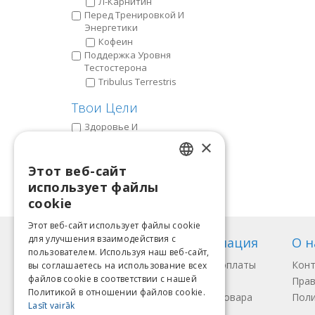
Л-Карнитин
Пeред Тренировкой И
Энергетики
Кофеин
Поддержка Уровня
Тестостерона
Tribulus Terrestris
Твои Цели
Здоровье И
Самочувствие
×
Накачать Мышцы
Потерять Жир
Этот веб-сайт
LATVIAN
Улучшить Тренировку
использует файлы
ENGLISH
cookie
LITHUANIAN
Этот веб-сайт использует файлы cookie
для улучшения взаимодействия с
Информация
О н
ESTONIAN
пользователем. Используя наш веб-сайт,
Способы оплаты
Кон
вы соглашаетесь на использование всех
RUSSIAN
файлов cookie в соответствии с нашей
Доставка
Прав
Политикой в ​​отношении файлов cookie.
Возврат товара
Поли
Lasīt vairāk