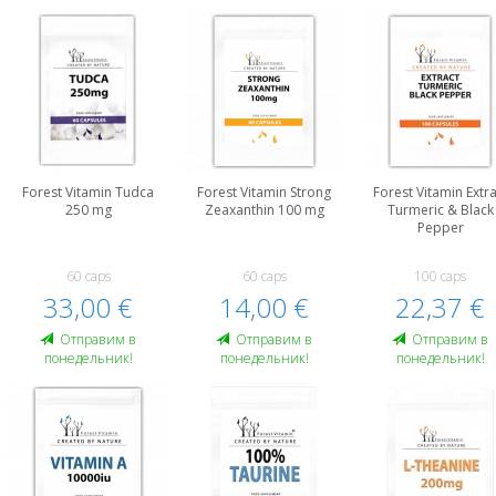
Forest Vitamin Tudca
Forest Vitamin Strong
Forest Vitamin Extra
250 mg
Zeaxanthin 100 mg
Turmeric & Black
Pepper
60 caps
60 caps
100 caps
33,00 €
14,00 €
22,37 €
Oтправим в
Oтправим в
Oтправим в
понедельник!
понедельник!
понедельник!