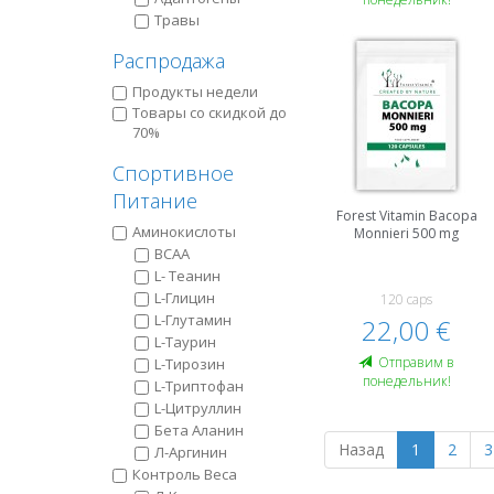
Травы
Распродажа
Продукты недели
Товары со скидкой до
70%
Спортивное
Питание
Forest Vitamin Bacopa
Аминокислоты
Monnieri 500 mg
BCAA
L- Теанин
L-Глицин
120 caps
L-Глутамин
22,00 €
L-Таурин
Oтправим в
L-Тирозин
понедельник!
L-Триптофан
L-Цитруллин
Бета Аланин
Назад
1
2
3
Л-Аргинин
Контроль Веса