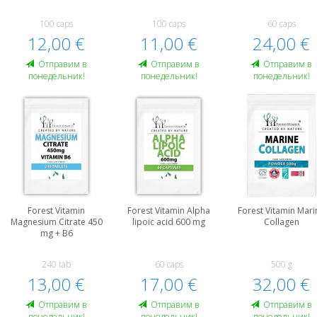
100 caps
100 caps
60 caps
12,00 €
11,00 €
24,00 €
Oтправим в
Oтправим в
Oтправим в
понедельник!
понедельник!
понедельник!
Forest Vitamin
Forest Vitamin Alpha
Forest Vitamin Mari
Magnesium Citrate 450
lipoic acid 600 mg
Collagen
mg + B6
240 tab
60 caps
500 g
13,00 €
17,00 €
32,00 €
Oтправим в
Oтправим в
Oтправим в
понедельник!
понедельник!
понедельник!