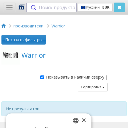
Поиск продукта
Русский
EUR
Toggle
navigation
производители
Warrior
Показать фильтры
Warrior
Показывать в наличии сверху |
Сортировка
Нет результатов
×