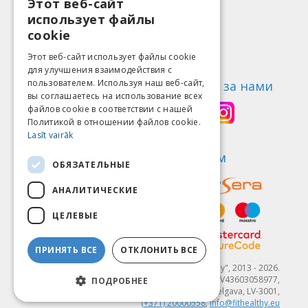
Этот веб-сайт
LATVIAN
Информация
использует файлы
ENGLISH
Способы оплаты
cookie
Доставка
LITHUANIAN
Этот веб-сайт использует файлы cookie
Возврат товара
для улучшения взаимодействия с
ESTONIAN
пользователем. Используя наш веб-сайт,
О нас
Следи за нами
вы соглашаетесь на использование всех
RUSSIAN
Контакты
файлов cookie в соответствии с нашей
Политикой в ​​отношении файлов cookie.
Правила пользования
Lasīt vairāk
Политика конфиденциальности
Найди нас
Мы принимаем
ОБЯЗАТЕЛЬНЫЕ
АНАЛИТИЧЕСКИЕ
ЦЕЛЕВЫЕ
ПРИНЯТЬ ВСЕ
ОТКЛОНИТЬ ВСЕ
© SIA "Fit & Healthy", 2013 - 2026.
"FIT & HEALTHY" SIA, Reģ. nr. LV43603058977,
ПОДРОБНЕЕ
Dambja 4-20, Jelgava, LV-3001,
(+371) 20000558
,
info@fithealthy.eu