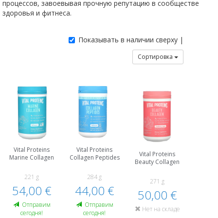
процессов, завоевывая прочную репутацию в сообществе
здоровья и фитнеса.
Показывать в наличии сверху |
Сортировка
Vital Proteins
Vital Proteins
Vital Proteins
Marine Collagen
Collagen Peptides
Beauty Collagen
221 g
284 g
271 g
54,00 €
44,00 €
50,00 €
Oтправим
Oтправим
Нет на складе
сегодня!
сегодня!