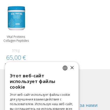
Vital Proteins
Collagen Peptides
576 g
65,00 €
Нет на складе
×
Этот веб-сайт
LATVIAN
Информация
использует файлы
ENGLISH
Способы оплаты
cookie
Доставка
LITHUANIAN
Этот веб-сайт использует файлы cookie
Возврат товара
для улучшения взаимодействия с
ESTONIAN
пользователем. Используя наш веб-сайт,
О нас
Следи за нами
вы соглашаетесь на использование всех