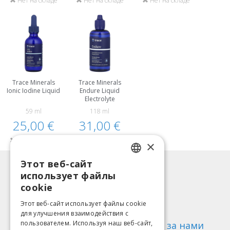
Нет на складе
Нет на складе
Нет на складе
Trace Minerals
Trace Minerals
Ionic Iodine Liquid
Endure Liquid
Electrolyte
59 ml
118 ml
25,00 €
31,00 €
Нет на складе
Нет на складе
×
Этот веб-сайт
LATVIAN
Информация
использует файлы
ENGLISH
Способы оплаты
cookie
Доставка
LITHUANIAN
Этот веб-сайт использует файлы cookie
Возврат товара
для улучшения взаимодействия с
ESTONIAN
пользователем. Используя наш веб-сайт,
О нас
Следи за нами