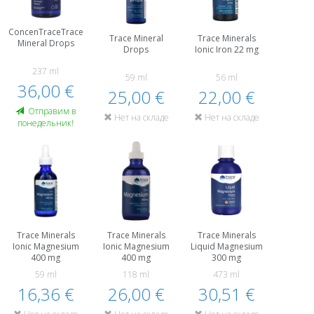
ConcenTraceTrace
Trace Mineral
Trace Minerals
Mineral Drops
Drops
Ionic Iron 22 mg
237 ml
59 ml
56 ml
36,00 €
25,00 €
22,00 €
Oтправим в
Нет на складе
Нет на складе
понедельник!
Trace Minerals
Trace Minerals
Trace Minerals
Ionic Magnesium
Ionic Magnesium
Liquid Magnesium
400 mg
400 mg
300 mg
59 ml
118 ml
473 ml
16,36 €
26,00 €
30,51 €