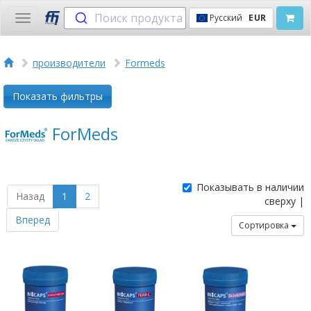
Поиск продукта
Русский
EUR
Toggle
navigation
производители
Formeds
Показать фильтры
ForMeds
Показывать в наличии
Назад
1
2
сверху |
Вперед
Сортировка