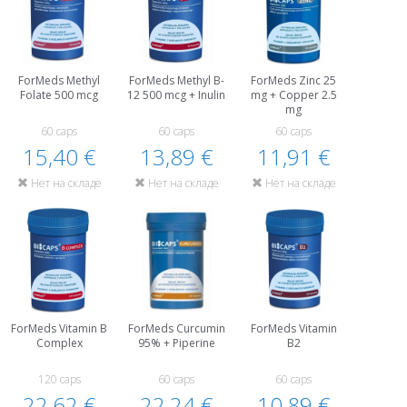
ForMeds Methyl
ForMeds Methyl B-
ForMeds Zinc 25
Folate 500 mcg
12 500 mcg + Inulin
mg + Copper 2.5
mg
60 caps
60 caps
60 caps
15,40 €
13,89 €
11,91 €
Нет на складе
Нет на складе
Нет на складе
ForMeds Vitamin B
ForMeds Curcumin
ForMeds Vitamin
Complex
95% + Piperine
B2
120 caps
60 caps
60 caps
22,62 €
22,24 €
10,89 €