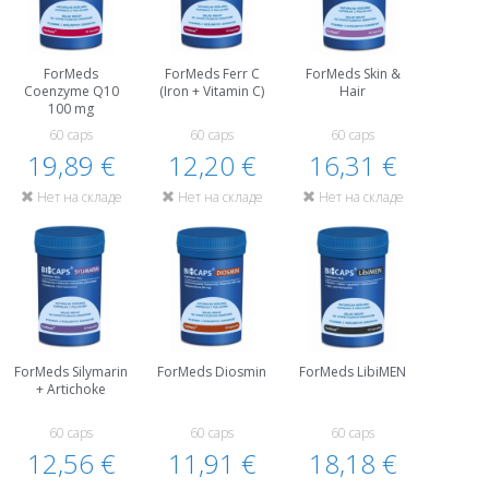
ForMeds
ForMeds Ferr C
ForMeds Skin &
Coenzyme Q10
(Iron + Vitamin C)
Hair
100 mg
60 caps
60 caps
60 caps
19,89 €
12,20 €
16,31 €
Нет на складе
Нет на складе
Нет на складе
ForMeds Silymarin
ForMeds Diosmin
ForMeds LibiMEN
+ Artichoke
60 caps
60 caps
60 caps
12,56 €
11,91 €
18,18 €