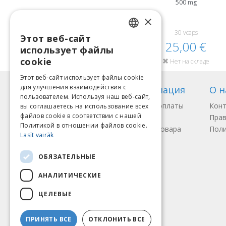
500 mg
×
30 vcaps
Этот веб-сайт
LATVIAN
25,00 €
использует файлы
ENGLISH
cookie
Нет на складе
LITHUANIAN
Этот веб-сайт использует файлы cookie
для улучшения взаимодействия с
Информация
О н
ESTONIAN
пользователем. Используя наш веб-сайт,
Способы оплаты
Кон
вы соглашаетесь на использование всех
RUSSIAN
файлов cookie в соответствии с нашей
Доставка
Прав
Политикой в ​​отношении файлов cookie.
Возврат товара
Поли
Lasīt vairāk
Мы принимаем
ОБЯЗАТЕЛЬНЫЕ
АНАЛИТИЧЕСКИЕ
ЦЕЛЕВЫЕ
ПРИНЯТЬ ВСЕ
ОТКЛОНИТЬ ВСЕ