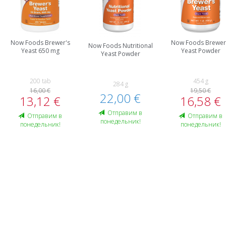
Now Foods Brewer's
Now Foods Brewer
Now Foods Nutritional
Yeast 650 mg
Yeast Powder
Yeast Powder
200 tab
454 g
284 g
16,00 €
19,50 €
22,00 €
13,12 €
16,58 €
Oтправим в
Oтправим в
Oтправим в
понедельник!
понедельник!
понедельник!