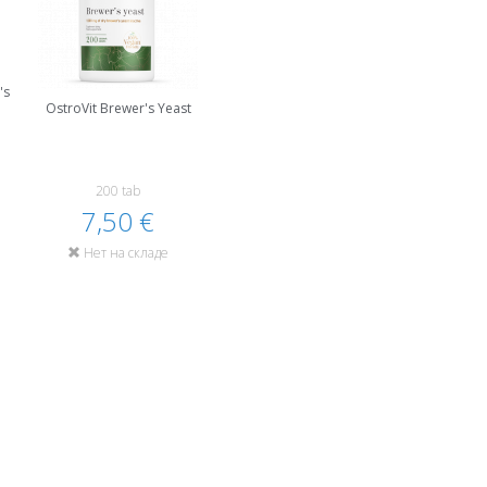
's
OstroVit Brewer's Yeast
200 tab
7,50 €
Нет на складе