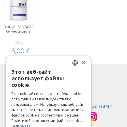
OstroVit EAA BCAA
Аминокислоты
400 g
18,00 €
Нет на складе
×
Этот веб-сайт
LATVIAN
Информация
использует файлы
ENGLISH
Способы оплаты
cookie
Доставка
LITHUANIAN
Этот веб-сайт использует файлы cookie
Возврат товара
для улучшения взаимодействия с
ESTONIAN
пользователем. Используя наш веб-сайт,
О нас
Следи за нами
вы соглашаетесь на использование всех
RUSSIAN
Контакты
файлов cookie в соответствии с нашей
Политикой в ​​отношении файлов cookie.
Правила пользования
Lasīt vairāk