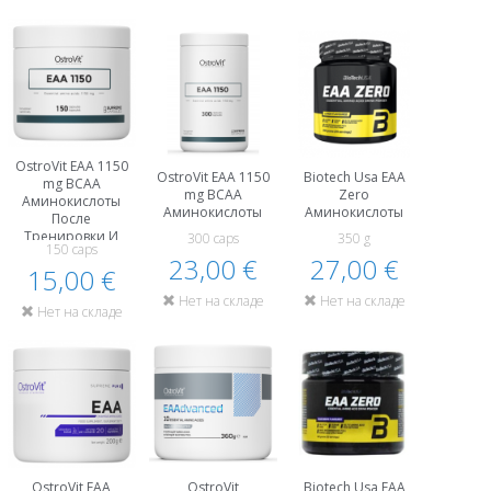
OstroVit EAA 1150
OstroVit EAA 1150
Biotech Usa EAA
mg BCAA
mg BCAA
Zero
Аминокислоты
Аминокислоты
Аминокислоты
После
Тренировки И
300 caps
350 g
150 caps
Восстановление
23,00 €
27,00 €
15,00 €
Нет на складе
Нет на складе
Нет на складе
OstroVit EAA
OstroVit
Biotech Usa EAA