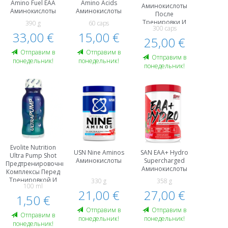
Amino Fuel EAA
Amino Acids
Аминокислоты
Аминокислоты
Аминокислоты
После
Тренировки И
390 g
60 caps
300 caps
Восстановление
33,00 €
15,00 €
25,00 €
Oтправим в
Oтправим в
Oтправим в
понедельник!
понедельник!
понедельник!
Evolite Nutrition
USN Nine Aminos
SAN EAA+ Hydro
Ultra Pump Shot
Аминокислоты
Supercharged
Предтренировочные
Аминокислоты
Комплексы Пeред
Тренировкой И
330 g
358 g
100 ml
Энергетики
21,00 €
27,00 €
Аминокислоты
1,50 €
Oтправим в
Oтправим в
Oтправим в
понедельник!
понедельник!
понедельник!