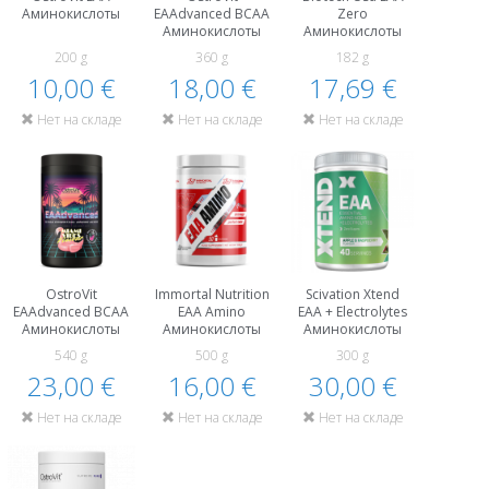
Аминокислоты
EAAdvanced BCAA
Zero
Аминокислоты
Аминокислоты
200 g
360 g
182 g
10,00 €
18,00 €
17,69 €
Нет на складе
Нет на складе
Нет на складе
OstroVit
Immortal Nutrition
Scivation Xtend
EAAdvanced BCAA
EAA Amino
EAA + Electrolytes
Аминокислоты
Аминокислоты
Аминокислоты
540 g
500 g
300 g
23,00 €
16,00 €
30,00 €
Нет на складе
Нет на складе
Нет на складе