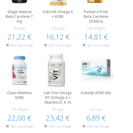
Solgar Natural
OstroVit Omega 3
Puritan's Pride
Beta Carotene 7
+ ADEK
Beta-Carotene
mg
25000 iu
60 caps
120 caps
100 softgels
21,22 €
16,12 €
14,81 €
Нет на складе
Нет на складе
Нет на складе
Osavi Vitamins
Lab One Omega
Activlab ADEK Vita
ADEK
VIT (Omega 3 +
Vitamins D, K, A)
120 softgels
60 caps
60 caps
22,00 €
23,42 €
6,89 €
Нет на складе
Нет на складе
Нет на складе