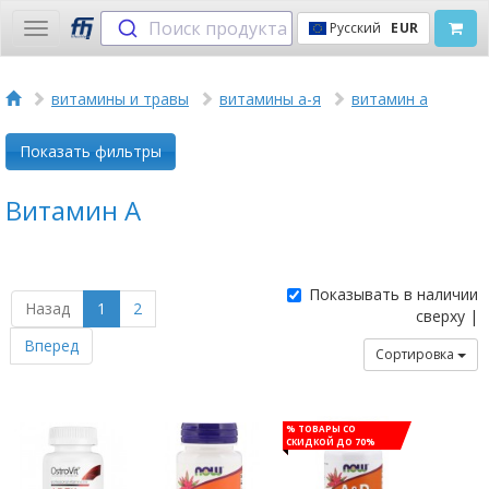
Поиск продукта
Русский
EUR
Toggle
navigation
витамины и травы
витамины а-я
витамин а
Показать фильтры
Витамин А
Показывать в наличии
Назад
1
2
сверху |
Вперед
Сортировка
% Товары со
скидкой до 70%