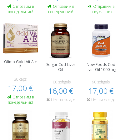
Oтправим в
Oтправим в
Oтправим в
понедельник!
понедельник!
понедельник!
Olimp Gold-Vit A +
Solgar Cod Liver
Now Foods Cod
E
Oil
Liver Oil 1000 mg
30 caps
100 softgels
90 softgels
17,00 €
16,00 €
17,00 €
Oтправим в
Нет на складе
Нет на складе
понедельник!