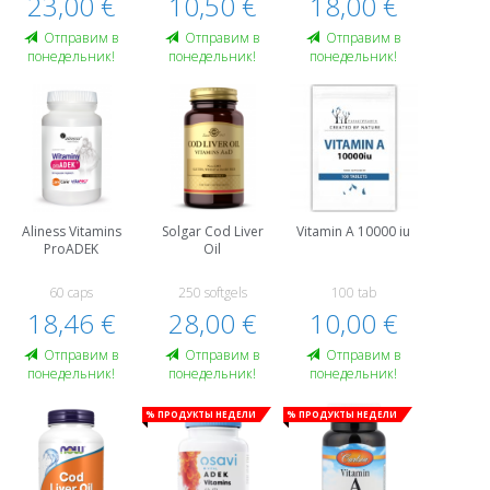
23,00 €
10,50 €
18,00 €
Oтправим в
Oтправим в
Oтправим в
понедельник!
понедельник!
понедельник!
Aliness Vitamins
Solgar Cod Liver
Vitamin A 10000 iu
ProADEK
Oil
60 caps
250 softgels
100 tab
18,46 €
28,00 €
10,00 €
Oтправим в
Oтправим в
Oтправим в
понедельник!
понедельник!
понедельник!
% Продукты недели
% Продукты недели