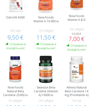
Now Foods
OstroVit ADEK
Now Foods
Vitamin A & D
Vitamin A 10.000 iu
100 softgels
200 tabs
100 softgels
12,00 €
9,50 €
11,50 €
7,00 €
Oтправим в
Oтправим в
Oтправим в
понедельник!
понедельник!
понедельник!
Now Foods
Swanson Beta
Aliness Natural
Natural Beta
Carotene (Vitamin
Beta Carotene 14
Carotene 25000 iu
A) 10000 iu
mg (ProVitamin A)
90 softgels
100 softgels
100 tab