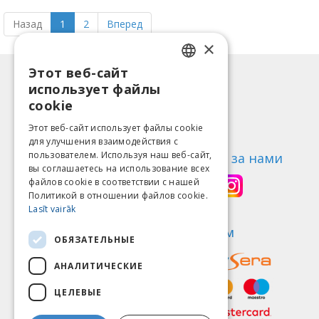
Назад
1
2
Вперед
×
Этот веб-сайт
LATVIAN
Информация
использует файлы
ENGLISH
Способы оплаты
cookie
Доставка
LITHUANIAN
Этот веб-сайт использует файлы cookie
Возврат товара
для улучшения взаимодействия с
ESTONIAN
пользователем. Используя наш веб-сайт,
О нас
Следи за нами
вы соглашаетесь на использование всех
RUSSIAN
Контакты
файлов cookie в соответствии с нашей
Политикой в ​​отношении файлов cookie.
Правила пользования
Lasīt vairāk
Политика конфиденциальности
Найди нас
Мы принимаем
ОБЯЗАТЕЛЬНЫЕ
АНАЛИТИЧЕСКИЕ
ЦЕЛЕВЫЕ