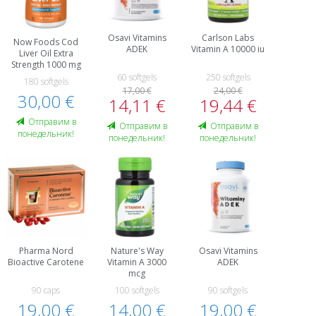
Osavi Vitamins
Carlson Labs
Now Foods Cod
ADEK
Vitamin A 10000 iu
Liver Oil Extra
Strength 1000 mg
60 softgels
250 softgels
180 softgels
17,00 €
24,00 €
30,00 €
14,11 €
19,44 €
Oтправим в
Oтправим в
Oтправим в
понедельник!
понедельник!
понедельник!
Pharma Nord
Nature's Way
Osavi Vitamins
Bioactive Carotene
Vitamin A 3000
ADEK
mcg
90 caps
100 softgels
90 softgels
19,00 €
14,00 €
19,00 €