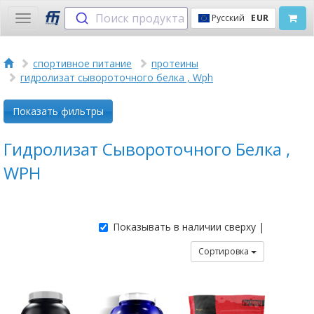
Поиск продукта
Русский
EUR
Toggle
navigation
спортивное питание
протеины
гидролизат сывороточного белка , Wph
Показать фильтры
Гидролизат Сывороточного Белка ,
WPH
Показывать в наличии сверху |
Сортировка