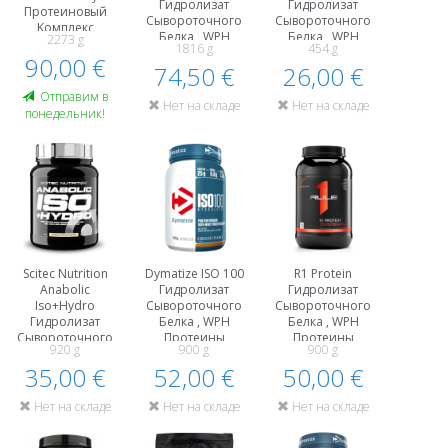
Гидролизат
Гидролизат
Протеиновый
Сывороточного
Сывороточного
Kомплекс
Белка , WPH
Белка , WPH
2273 g
Гидролизат
1816 g
454 g
Протеины
Протеины
Сывороточного
90,00 €
74,50 €
26,00 €
Белка , WPH
Oтправим в
Нет на складе
Нет на складе
понедельник!
Scitec Nutrition
Dymatize ISO 100
R1 Protein
Anabolic
Гидролизат
Гидролизат
Iso+Hydro
Сывороточного
Сывороточного
Гидролизат
Белка , WPH
Белка , WPH
Сывороточного
Протеины
Протеины
920 g
900 g
900 g
Белка , WPH
35,00 €
Протеины
52,00 €
50,00 €
Нет на складе
Нет на складе
Нет на складе