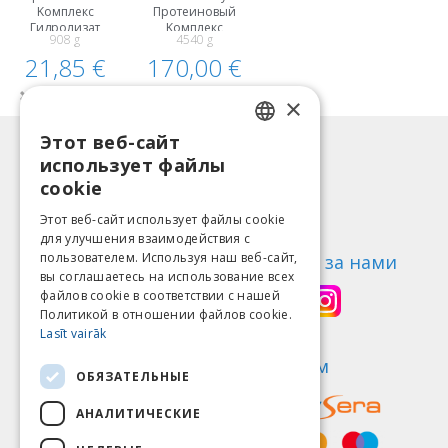
Kомплекс
Протеиновый
Гидролизат
Kомплекс
908 g
4540 g
Сывороточного
Гидролизат
21,85 €
Белка , WPH
Сывороточного
170,00 €
Белка , WPH
Нет на складе
Нет на складе
×
Этот веб-сайт
LATVIAN
Информация
использует файлы
ENGLISH
Способы оплаты
cookie
Доставка
LITHUANIAN
Этот веб-сайт использует файлы cookie
Возврат товара
для улучшения взаимодействия с
ESTONIAN
пользователем. Используя наш веб-сайт,
О нас
Следи за нами
вы соглашаетесь на использование всех
RUSSIAN
Контакты
файлов cookie в соответствии с нашей
Политикой в ​​отношении файлов cookie.
Правила пользования
Lasīt vairāk
Политика конфиденциальности
Найди нас
Мы принимаем
ОБЯЗАТЕЛЬНЫЕ
АНАЛИТИЧЕСКИЕ