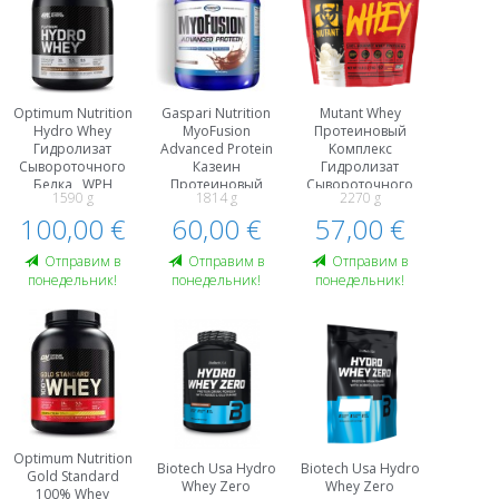
Optimum Nutrition
Gaspari Nutrition
Mutant Whey
Hydro Whey
MyoFusion
Протеиновый
Гидролизат
Advanced Protein
Kомплекс
Сывороточного
Казеин
Гидролизат
Белка , WPH
Протеиновый
Сывороточного
1590 g
1814 g
2270 g
Протеины
Kомплекс
Белка , WPH
100,00 €
60,00 €
Гидролизат
57,00 €
Сывороточного
Белка , WPH
Oтправим в
Oтправим в
Oтправим в
понедельник!
понедельник!
понедельник!
Optimum Nutrition
Biotech Usa Hydro
Biotech Usa Hydro
Gold Standard
Whey Zero
Whey Zero
100% Whey