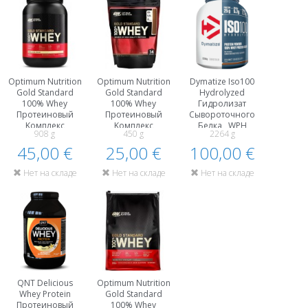
Optimum Nutrition
Optimum Nutrition
Dymatize Iso100
Gold Standard
Gold Standard
Hydrolyzed
100% Whey
100% Whey
Гидролизат
Протеиновый
Протеиновый
Сывороточного
Kомплекс
Kомплекс
Белка , WPH
908 g
450 g
2264 g
Гидролизат
Гидролизат
Протеины
Сывороточного
45,00 €
Сывороточного
25,00 €
100,00 €
Белка , WPH
Белка , WPH
Нет на складе
Нет на складе
Нет на складе
QNT Delicious
Optimum Nutrition
Whey Protein
Gold Standard
Протеиновый
100% Whey