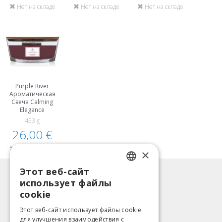
Нет на складе
Нет на складе
Нет на складе
Purple River
Ароматическая
Свеча Calming
Elegance
453 g
26,00 €
Нет на складе
×
Этот веб-сайт
LATVIAN
Информация
использует файлы
ENGLISH
Способы оплаты
cookie
Доставка
LITHUANIAN
Этот веб-сайт использует файлы cookie
Возврат товара
для улучшения взаимодействия с