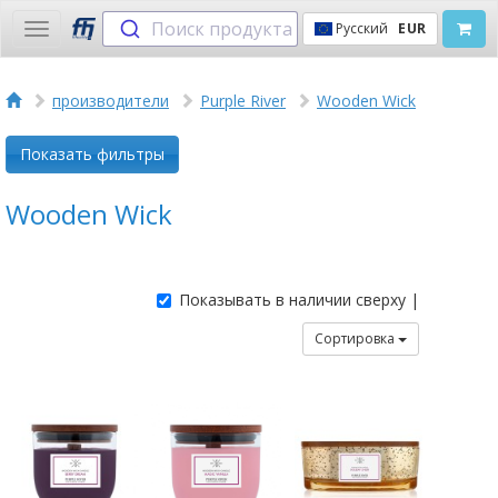
Поиск продукта
Русский
EUR
Toggle
navigation
производители
Purple River
Wooden Wick
Показать фильтры
Wooden Wick
Показывать в наличии сверху |
Сортировка