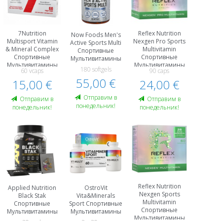
7Nutrition
Reflex Nutrition
Now Foods Men's
Multisport Vitamin
Nexgen Pro Sports
Active Sports Multi
& Mineral Complex
Multivitamin
Спортивные
Спортивные
Спортивные
Мультивитамины
Мультивитамины
Мультивитамины
180 softgels
60 vcaps
90 caps
55,00 €
15,00 €
24,00 €
Oтправим в
Oтправим в
Oтправим в
понедельник!
понедельник!
понедельник!
Reflex Nutrition
Applied Nutrition
OstroVit
Nexgen Sports
Black Stak
Vita&Minerals
Multivitamin
Спортивные
Sport Спортивные
Спортивные
Мультивитамины
Мультивитамины
Мультивитамины