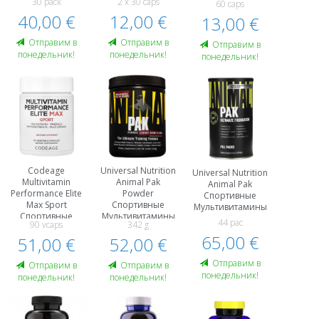
30 pack
2 x 30 caps
60 caps
40,00 €
12,00 €
13,00 €
Oтправим в
Oтправим в
Oтправим в
понедельник!
понедельник!
понедельник!
Codeage
Universal Nutrition
Universal Nutrition
Multivitamin
Animal Pak
Animal Pak
Performance Elite
Powder
Спортивные
Max Sport
Спортивные
Мультивитамины
Спортивные
Мультивитамины
44 paс
90 vcaps
342 g
Мультивитамины
65,00 €
51,00 €
52,00 €
Oтправим в
Oтправим в
Oтправим в
понедельник!
понедельник!
понедельник!