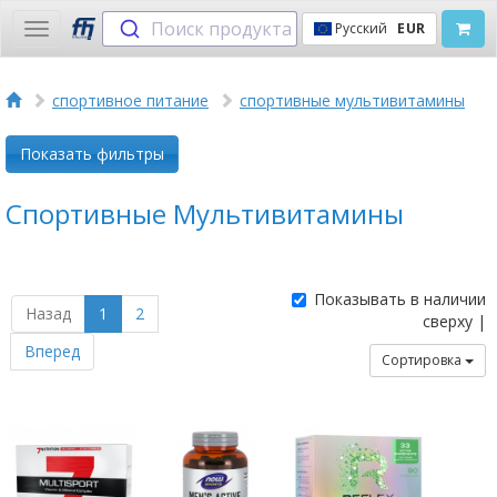
Поиск продукта
Русский
EUR
Toggle
navigation
спортивное питание
спортивные мультивитамины
Показать фильтры
Спортивные Мультивитамины
Показывать в наличии
Назад
1
2
сверху |
Вперед
Сортировка