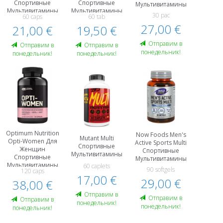
Спортивные
Спортивные
Мультивитамины
Мультивитамины
Мультивитамины
30 pac
60 caps
60 tab
27,00 €
21,00 €
19,50 €
Oтправим в
Oтправим в
Oтправим в
понедельник!
понедельник!
понедельник!
Optimum Nutrition
Now Foods Men's
Mutant Multi
Opti-Women Для
Active Sports Multi
Спортивные
Женщин
Спортивные
Мультивитамины
Спортивные
Мультивитамины
Мультивитамины
60 caplets
90 softgels
120 caps
17,00 €
29,00 €
38,00 €
Oтправим в
Oтправим в
Oтправим в
понедельник!
понедельник!
понедельник!