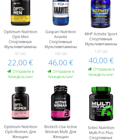
Optimum Nutrition
Gaspari Nutrition
MHP Activite Sport
Opti-Men
Anavite
Спортивные
Спортивные
Спортивные
Мультивитамины
Мультивитамины
Мультивитамины
120 tab
90 tab
180 tab
40,00 €
22,00 €
46,00 €
Oтправим в
Oтправим в
Oтправим в
понедельник!
понедельник!
понедельник!
Optimum Nutrition
Biotech Usa Active
Scitec Nutrition
Opti-Women Для
Woman Multi Для
Multi Pro Plus
Женщин
Женщин
Спортивные