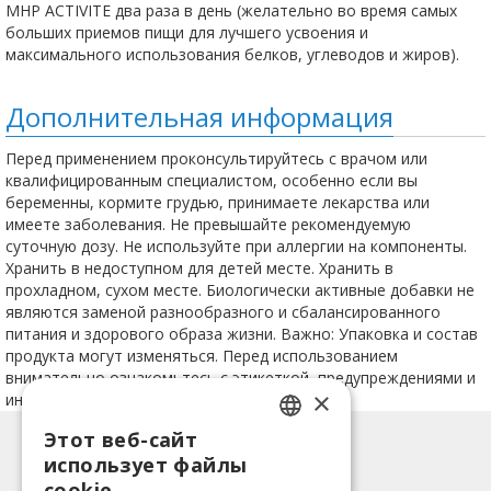
MHP ACTIVITE два раза в день (желательно во время самых
больших приемов пищи для лучшего усвоения и
максимального использования белков, углеводов и жиров).
Дополнительная информация
Перед применением проконсультируйтесь с врачом или
квалифицированным специалистом, особенно если вы
беременны, кормите грудью, принимаете лекарства или
имеете заболевания. Не превышайте рекомендуемую
суточную дозу. Не используйте при аллергии на компоненты.
Хранить в недоступном для детей месте. Хранить в
прохладном, сухом месте. Биологически активные добавки не
являются заменой разнообразного и сбалансированного
питания и здорового образа жизни. Важно: Упаковка и состав
продукта могут изменяться. Перед использованием
внимательно ознакомьтесь с этикеткой, предупреждениями и
×
инструкцией.
Этот веб-сайт
LATVIAN
Информация
использует файлы
ENGLISH
Способы оплаты
cookie