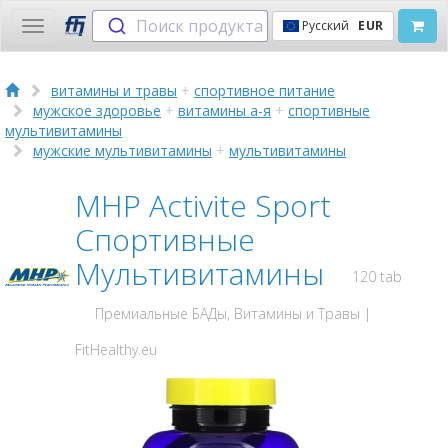
Поиск продукта
Русский
EUR
Toggle
navigation
витамины и травы
+
спортивное питание
мужское здоровье
+
витамины а-я
+
спортивные
мультивитамины
мужские мультивитамины
+
мультивитамины
MHP Activite Sport
Спортивные
Мультивитамины
120 tab
Премиальные БАДы, Витамины и Травы |
FitHealthy.eu