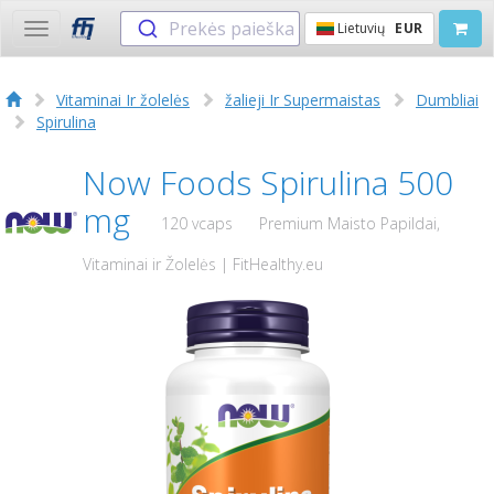
Prekės paieška
Lietuvių
EUR
Toggle
navigation
Vitaminai Ir žolelės
žalieji Ir Supermaistas
Dumbliai
Spirulina
Now Foods Spirulina 500
mg
120 vcaps
Premium Maisto Papildai,
Vitaminai ir Žolelės | FitHealthy.eu