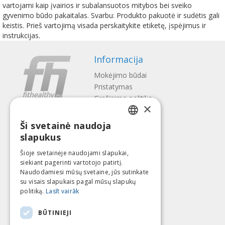
vartojami kaip įvairios ir subalansuotos mitybos bei sveiko
gyvenimo būdo pakaitalas. Svarbu: Produkto pakuotė ir sudėtis gali
keistis. Prieš vartojimą visada perskaitykite etiketę, įspėjimus ir
instrukcijas.
Informacija
Mokėjimo būdai
Pristatymas
Gražinimo politika
×
Apie mus
Ši svetainė naudoja
Kontaktai
LATVIAN
slapukus
Terminai ir sąlygos
ENGLISH
Privatumo politika
Šioje svetainėje naudojami slapukai,
Sekite mus
Surask mus
siekiant pagerinti vartotojo patirtį.
LITHUANIAN
Naudodamiesi mūsų svetaine, jūs sutinkate
ESTONIAN
su visais slapukais pagal mūsų slapukų
politiką.
Lasīt vairāk
RUSSIAN
Mokėti su
BŪTINIEJI