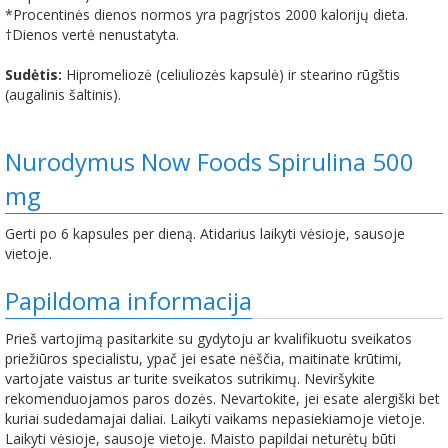
*Procentinės dienos normos yra pagrįstos 2000 kalorijų dieta.
†Dienos vertė nenustatyta.
Sudėtis:
Hipromeliozė (celiuliozės kapsulė) ir stearino rūgštis
(augalinis šaltinis).
Nurodymus Now Foods Spirulina 500
mg
Gerti po 6 kapsules per dieną. Atidarius laikyti vėsioje, sausoje
vietoje.
Papildoma informacija
Prieš vartojimą pasitarkite su gydytoju ar kvalifikuotu sveikatos
priežiūros specialistu, ypač jei esate nėščia, maitinate krūtimi,
vartojate vaistus ar turite sveikatos sutrikimų. Neviršykite
rekomenduojamos paros dozės. Nevartokite, jei esate alergiški bet
kuriai sudedamajai daliai. Laikyti vaikams nepasiekiamoje vietoje.
Laikyti vėsioje, sausoje vietoje. Maisto papildai neturėtų būti