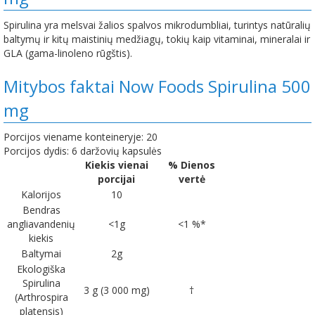
Spirulina yra melsvai žalios spalvos mikrodumbliai, turintys natūralių
baltymų ir kitų maistinių medžiagų, tokių kaip vitaminai, mineralai ir
GLA (gama-linoleno rūgštis).
Mitybos faktai Now Foods Spirulina 500
mg
Porcijos viename konteineryje: 20
Porcijos dydis: 6 daržovių kapsulės
Kiekis vienai
% Dienos
porcijai
vertė
Kalorijos
10
Bendras
angliavandenių
<1g
<1 %*
kiekis
Baltymai
2g
Ekologiška
Spirulina
3 g (3 000 mg)
†
(Arthrospira
platensis)