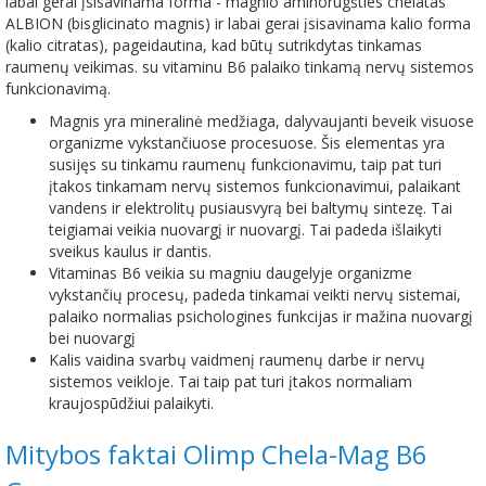
labai gerai įsisavinama forma - magnio aminorūgšties chelatas
ALBION (bisglicinato magnis) ir labai gerai įsisavinama kalio forma
(kalio citratas), pageidautina, kad būtų sutrikdytas tinkamas
raumenų veikimas. su vitaminu B6 palaiko tinkamą nervų sistemos
funkcionavimą.
Magnis yra mineralinė medžiaga, dalyvaujanti beveik visuose
organizme vykstančiuose procesuose. Šis elementas yra
susijęs su tinkamu raumenų funkcionavimu, taip pat turi
įtakos tinkamam nervų sistemos funkcionavimui, palaikant
vandens ir elektrolitų pusiausvyrą bei baltymų sintezę. Tai
teigiamai veikia nuovargį ir nuovargį. Tai padeda išlaikyti
sveikus kaulus ir dantis.
Vitaminas B6 veikia su magniu daugelyje organizme
vykstančių procesų, padeda tinkamai veikti nervų sistemai,
palaiko normalias psichologines funkcijas ir mažina nuovargį
bei nuovargį
Kalis vaidina svarbų vaidmenį raumenų darbe ir nervų
sistemos veikloje. Tai taip pat turi įtakos normaliam
kraujospūdžiui palaikyti.
Mitybos faktai Olimp Chela-Mag B6