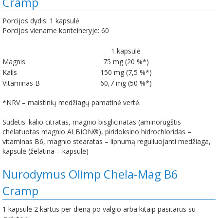
Cramp
Porcijos dydis: 1 kapsulė
Porcijos viename konteineryje: 60
1 kapsulė
Magnis
75 mg (20 %*)
Kalis
150 mg (7,5 %*)
Vitaminas B
60,7 mg (50 %*)
*NRV – maistinių medžiagų pamatinė vertė.
Sudėtis: kalio citratas, magnio bisglicinatas (aminorūgštis
chelatuotas magnio ALBION®), piridoksino hidrochloridas –
vitaminas B6, magnio stearatas – lipnumą reguliuojanti medžiaga,
kapsulė (želatina – kapsulė)
Nurodymus Olimp Chela-Mag B6
Cramp
1 kapsulė 2 kartus per dieną po valgio arba kitaip pasitarus su