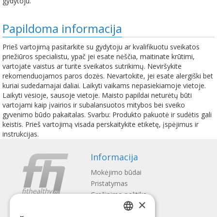
gydytoju.
Papildoma informacija
Prieš vartojimą pasitarkite su gydytoju ar kvalifikuotu sveikatos
priežiūros specialistu, ypač jei esate nėščia, maitinate krūtimi,
vartojate vaistus ar turite sveikatos sutrikimų. Neviršykite
rekomenduojamos paros dozės. Nevartokite, jei esate alergiški bet
kuriai sudedamajai daliai. Laikyti vaikams nepasiekiamoje vietoje.
Laikyti vėsioje, sausoje vietoje. Maisto papildai neturėtų būti
vartojami kaip įvairios ir subalansuotos mitybos bei sveiko
gyvenimo būdo pakaitalas. Svarbu: Produkto pakuotė ir sudėtis gali
keistis. Prieš vartojimą visada perskaitykite etiketę, įspėjimus ir
instrukcijas.
Informacija
Mokėjimo būdai
Pristatymas
Gražinimo politika
×
Apie mus