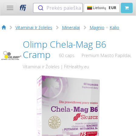
Prekės paieška
Lietuvių
EUR
Toggle
navigation
Vitaminai Ir žolelės
Mineralai
Magnio
+
Kalio
Olimp Chela-Mag B6
Cramp
60 caps
Premium Maisto Papildai,
Vitaminai ir Žolelės | FitHealthy.eu