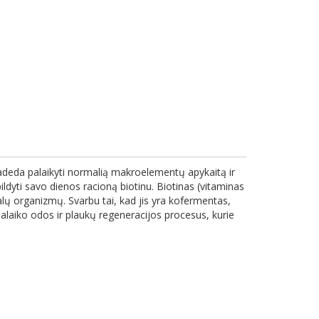
 padeda palaikyti normalią makroelementų apykaitą ir
yti savo dienos racioną biotinu. Biotinas (vitaminas
ugalų organizmų. Svarbu tai, kad jis yra kofermentas,
alaiko odos ir plaukų regeneracijos procesus, kurie