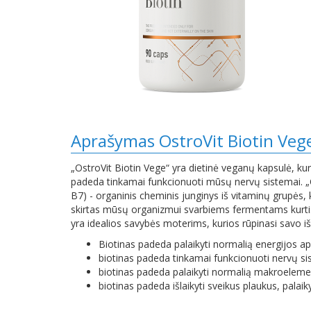
Aprašymas OstroVit Biotin Ve
„OstroVit Biotin Vege“ yra dietinė veganų kapsulė, kur
padeda tinkamai funkcionuoti mūsų nervų sistemai. „
B7) - organinis cheminis junginys iš vitaminų grupės, ku
skirtas mūsų organizmui svarbiems fermentams kurti. J
yra idealios savybės moterims, kurios rūpinasi savo išv
Biotinas padeda palaikyti normalią energijos ap
biotinas padeda tinkamai funkcionuoti nervų si
biotinas padeda palaikyti normalią makroeleme
biotinas padeda išlaikyti sveikus plaukus, palaiky