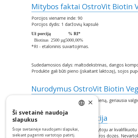
Mitybos faktai OstroVit Biotin
Porcijos viename inde: 90
Porcijos dydis: 1 daržovių kapsulė
Už porciją
% RI*
Biotinas
2500 µg
5000,00%
*RI - etaloninis suvartojimas.
Sudedamosios dalys: maltodekstrinas, dangos kompozicij
Produkte gali būti pieno (įskaitant laktozę), sojos pup
Nurodymus OstroVit Biotin Ve
×
Gerkite 1 porciją (1 kapsulę) per dieną, geriausia va
Ši svetainė naudoja
LATVIAN
Papildoma informacija
slapukus
ENGLISH
Šioje svetainėje naudojami slapukai,
Prieš vartojimą pasitarkite su gydytoju ar kvalifikuotu 
siekiant pagerinti vartotojo patirtį.
Neviršykite rekomenduojamos paros dozės. Nevartokite, 
LITHUANIAN