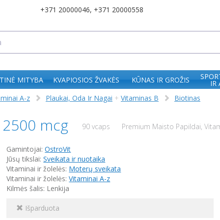
+371 20000046
,
+371 20000558
SPOR
TINĖ MITYBA
KVAPIOSIOS ŽVAKĖS
KŪNAS IR GROŽIS
IR
aminai A-z
Plaukai, Oda Ir Nagai
+
Vitaminas B
Biotinas
ge 2500 mcg
90 vcaps
Premium Maisto Papildai, Vitami
Gamintojai:
OstroVit
Jūsų tikslai:
Sveikata ir nuotaika
Vitaminai ir žolelės:
Moterų sveikata
Vitaminai ir žolelės:
Vitaminai A-z
Kilmės šalis: Lenkija
Išparduota