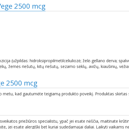
 Vege 2500 mcg
a (užpildas: hidroksipropilmetilceliuliozė; želė-gellano derva; spalvos
elių, žemės riešutų, kitų riešutų, sezamo sėklų, avižų, kiaušinių, vėžia
ge 2500 mcg
lgio metu, kad gautumėte teigiamą produkto poveikį. Produktas skirta
sveikatos priežiūros specialistu, ypač jei esate nėščia, maitinate krūtim
jei esate alergiški bet kuriai sudedamajai daliai. Laikyti vaikams nep