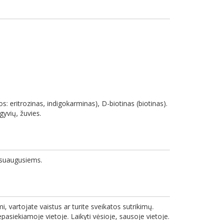
: eritrozinas, indigokarminas), D-biotinas (biotinas).
gyvių, žuvies.
s suaugusiems.
i, vartojate vaistus ar turite sveikatos sutrikimų.
asiekiamoje vietoje. Laikyti vėsioje, sausoje vietoje.