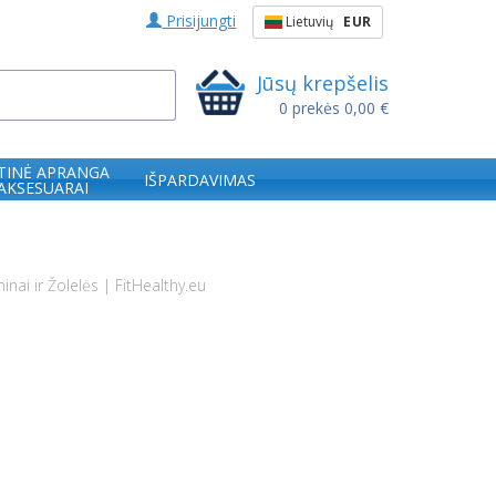
Prisijungti
Lietuvių
EUR
Jūsų krepšelis
0
prekės
0,00 €
TINĖ APRANGA
IŠPARDAVIMAS
 AKSESUARAI
nai ir Žolelės | FitHealthy.eu