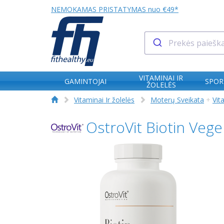
NEMOKAMAS PRISTATYMAS nuo €49*
VITAMINAI IR
GAMINTOJAI
SPOR
ŽOLELĖS
Vitaminai Ir žolelės
Moterų Sveikata
+
Vit
OstroVit Biotin Ve