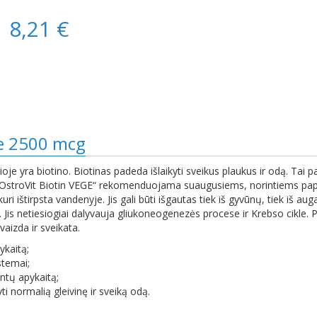
8,21 €
ge 2500 mcg
ioje yra biotino. Biotinas padeda išlaikyti sveikus plaukus ir odą. Tai
OstroVit Biotin VEGE“ rekomenduojama suaugusiems, norintiems papild
ri ištirpsta vandenyje. Jis gali būti išgautas tiek iš gyvūnų, tiek iš a
is netiesiogiai dalyvauja gliukoneogenezės procese ir Krebso cikle. P
aizda ir sveikata.
ykaitą;
stemai;
ntų apykaitą;
ti normalią gleivinę ir sveiką odą.