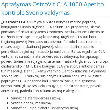
Aprašymas OstroVit CLA 1000 Apetito
kontrolė Svorio valdymas
„OstroVit CLA 1000“
yra aukštos kokybės maisto papildas,
konjuguotos linolo rūgšties CLA šaltinis. Tai preparatas, skirtas
pirmiausia fiziškai aktyviems žmonėms, besilaikantiems dietos ar
mažinantiems sąmoningą lieknėjimą. Rūgštinė CLA turi labai
teigiamą poveikį žmogaus organizmui. Parodo liesos raumenų
masės augimą skatinantį poveikį, skatina riebalinio audinio
pertekliaus deginimą ir stabdo jo nusėdimą. Be to, reguliarus CLA
vartojimas sumažina aterosklerozės susidarymą, turi apsauginį
poveikį širdies ir kraujagyslių sistemai, mažina trigliceridų, bendrojo
cholesterolio ir MTL kiekį kraujyje. CLA yra stiprus antioksidantas -
turi maždaug. Dar 100 kartų vitamino E antioksidacinis aktyvumas
slopina laisvųjų radikalų susidarymą ir lėtina senėjimą. Rūgšties
papildymas CLA pagerina kaulų mineralizaciją, turi galimybę
normalizuoti gliukozės kiekį kraujyje, turi bakteriostatinį poveikį,
antivirusinį, padeda kontroliuoti astmą ir alergijas.
Sumažina aterosklerozės riziką.
Skatina riebalų mažinimą.
Sumažina II tipo diabeto išsivystymo riziką.