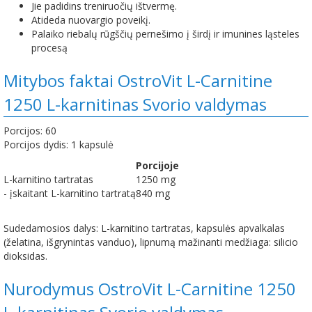
Jie padidins treniruočių ištvermę.
Atideda nuovargio poveikį.
Palaiko riebalų rūgščių pernešimo į širdį ir imunines ląsteles
procesą
Mitybos faktai OstroVit L-Carnitine
1250 L-karnitinas Svorio valdymas
Porcijos: 60
Porcijos dydis: 1 kapsulė
Porcijoje
L-karnitino tartratas
1250 mg
- įskaitant L-karnitino tartratą
840 mg
Sudedamosios dalys: L-karnitino tartratas, kapsulės apvalkalas
(želatina, išgrynintas vanduo), lipnumą mažinanti medžiaga: silicio
dioksidas.
Nurodymus OstroVit L-Carnitine 1250