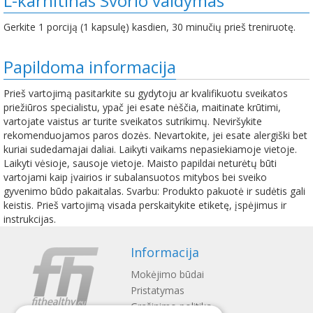
L-karnitinas Svorio valdymas
Gerkite 1 porciją (1 kapsulę) kasdien, 30 minučių prieš treniruotę.
Papildoma informacija
Prieš vartojimą pasitarkite su gydytoju ar kvalifikuotu sveikatos
priežiūros specialistu, ypač jei esate nėščia, maitinate krūtimi,
vartojate vaistus ar turite sveikatos sutrikimų. Neviršykite
rekomenduojamos paros dozės. Nevartokite, jei esate alergiški bet
kuriai sudedamajai daliai. Laikyti vaikams nepasiekiamoje vietoje.
Laikyti vėsioje, sausoje vietoje. Maisto papildai neturėtų būti
vartojami kaip įvairios ir subalansuotos mitybos bei sveiko
gyvenimo būdo pakaitalas. Svarbu: Produkto pakuotė ir sudėtis gali
keistis. Prieš vartojimą visada perskaitykite etiketę, įspėjimus ir
instrukcijas.
Informacija
Mokėjimo būdai
Pristatymas
Gražinimo politika