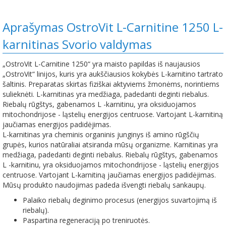
Aprašymas OstroVit L-Carnitine 1250 L-
karnitinas Svorio valdymas
„OstroVit L-Carnitine 1250“ yra maisto papildas iš naujausios
„OstroVit“ linijos, kuris yra aukščiausios kokybės L-karnitino tartrato
šaltinis. Preparatas skirtas fiziškai aktyviems žmonėms, norintiems
sulieknėti. L-karnitinas yra medžiaga, padedanti deginti riebalus.
Riebalų rūgštys, gabenamos L -karnitinu, yra oksiduojamos
mitochondrijose - ląstelių energijos centruose. Vartojant L-karnitiną
jaučiamas energijos padidėjimas.
L-karnitinas yra cheminis organinis junginys iš amino rūgščių
grupės, kurios natūraliai atsiranda mūsų organizme. Karnitinas yra
medžiaga, padedanti deginti riebalus. Riebalų rūgštys, gabenamos
L -karnitinu, yra oksiduojamos mitochondrijose - ląstelių energijos
centruose. Vartojant L-karnitiną jaučiamas energijos padidėjimas.
Mūsų produkto naudojimas padeda išvengti riebalų sankaupų.
Palaiko riebalų deginimo procesus (energijos suvartojimą iš
riebalų).
Paspartina regeneraciją po treniruotės.