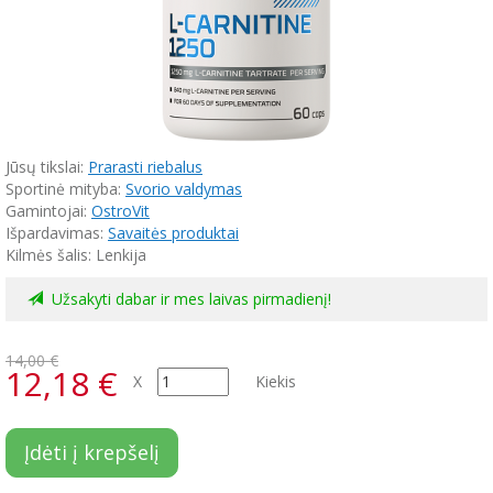
Jūsų tikslai:
Prarasti riebalus
Sportinė mityba:
Svorio valdymas
Gamintojai:
OstroVit
Išpardavimas:
Savaitės produktai
Kilmės šalis: Lenkija
Užsakyti dabar ir mes laivas pirmadienį!
14,00 €
12,18 €
X
Kiekis
Įdėti į krepšelį