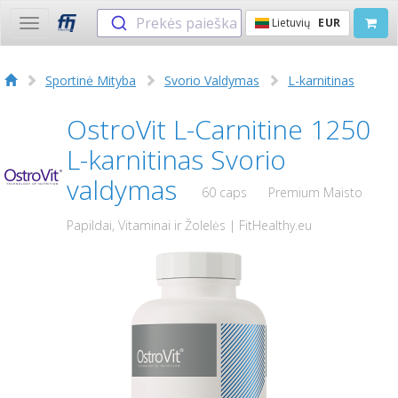
Prekės paieška
Lietuvių
EUR
Toggle
navigation
Sportinė Mityba
Svorio Valdymas
L-karnitinas
OstroVit L-Carnitine 1250
L-karnitinas Svorio
valdymas
60 caps
Premium Maisto
Papildai, Vitaminai ir Žolelės | FitHealthy.eu