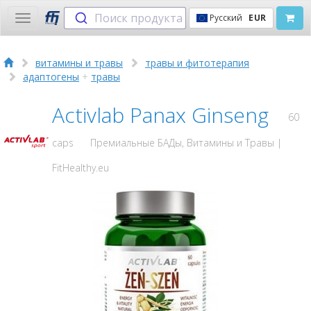
Поиск продукта
Русский
EUR
Toggle
navigation
витамины и травы
травы и фитотерапия
адаптогены
+
травы
Activlab Panax Ginseng
60
caps
Премиальные БАДы, Витамины и Травы |
FitHealthy.eu