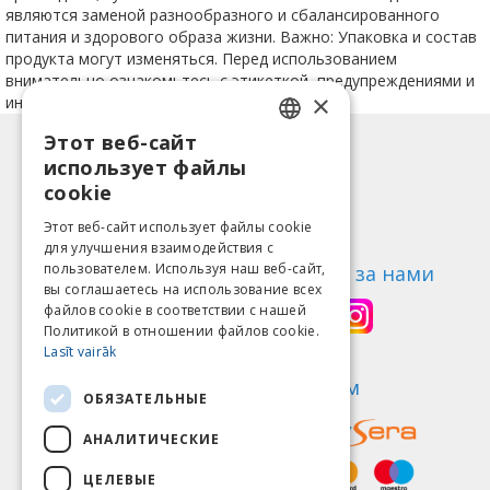
являются заменой разнообразного и сбалансированного
питания и здорового образа жизни. Важно: Упаковка и состав
продукта могут изменяться. Перед использованием
внимательно ознакомьтесь с этикеткой, предупреждениями и
×
инструкцией.
Этот веб-сайт
LATVIAN
Информация
использует файлы
ENGLISH
Способы оплаты
cookie
Доставка
LITHUANIAN
Этот веб-сайт использует файлы cookie
Возврат товара
для улучшения взаимодействия с
ESTONIAN
пользователем. Используя наш веб-сайт,
О нас
Следи за нами
вы соглашаетесь на использование всех
RUSSIAN
Контакты
файлов cookie в соответствии с нашей
Политикой в ​​отношении файлов cookie.
Правила пользования
Lasīt vairāk
Политика конфиденциальности
Найди нас
Мы принимаем
ОБЯЗАТЕЛЬНЫЕ
АНАЛИТИЧЕСКИЕ
ЦЕЛЕВЫЕ