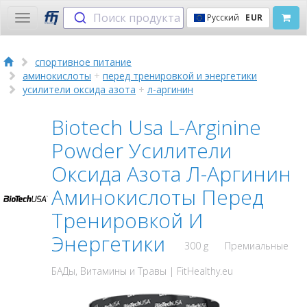
Поиск продукта
Русский
EUR
Toggle
navigation
спортивное питание
аминокислоты
+
пeред тренировкой и энергетики
усилители оксида азота
+
л-аргинин
Biotech Usa L-Arginine
Powder Усилители
Оксида Азота Л-Аргинин
Аминокислоты Пeред
Тренировкой И
Энергетики
300 g
Премиальные
БАДы, Витамины и Травы | FitHealthy.eu