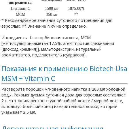
ингредиенты
Витамин С
1500 мг
1875,00%
МСМ
350 мг
**
* Рекомендуемое значение суточного потребления для
взрослых.
** Значение NRV не определено.
Ингредиенты: L-аскорбиновая кислота, МСМ
[метилсульфонилметан 17,5%, агент против слеживания
(диоксид кремния)], мальтодекстрин, натуральный
ароматизатор, подсластитель (сукралоза).
Показания к применению Biotech Usa
MSM + Vitamin C
Растворите порошок мгновенного напитка в 200 мл холодной
воды. Рекомендуемая суточная доза для взрослых составляет
2 г, что эквивалентно скудной чайной ложке / мерной ложке,
используя больший конец измерительной ложки, который
указывает 2,5 мл.
Дополнительная информация