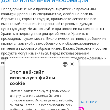
Перед применением проконсультируйтесь с врачом или
квалифицированным специалистом, особенно если вы
беременны, кормите грудью, принимаете лекарства или
имеете заболевания. Не превышайте рекомендуемую
суточную дозу. Не используйте при аллергии на компоненты.
Хранить в недоступном для детей месте. Хранить в
прохладном, сухом месте. Биологически активные добавки не
являются заменой разнообразного и сбалансированного
питания и здорового образа жизни. Важно: Упаковка и состав
продукта могут изменяться. Перед использованием
внимательно ознакомьтесь с этикеткой, предупреждениями и
×
инструкцией.
Этот веб-сайт
LATVIAN
Информация
использует файлы
ENGLISH
Способы оплаты
cookie
Доставка
LITHUANIAN
Этот веб-сайт использует файлы cookie
Возврат товара
для улучшения взаимодействия с
ESTONIAN
пользователем. Используя наш веб-сайт,
О нас
Следи за нами
вы соглашаетесь на использование всех
RUSSIAN
Контакты
файлов cookie в соответствии с нашей