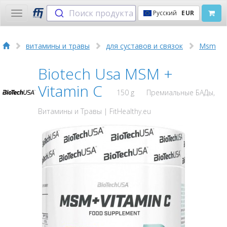
Поиск продукта
Русский
EUR
Toggle
navigation
витамины и травы
для суставов и связок
Msm
Biotech Usa MSM +
Vitamin C
150 g
Премиальные БАДы,
Витамины и Травы | FitHealthy.eu