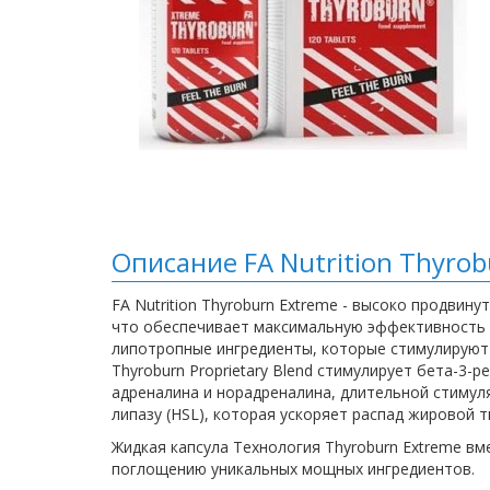
Описание FA Nutrition Thyro
FA Nutrition Thyroburn Extreme - высоко продвин
что обеспечивает максимальную эффективность з
липотропные ингредиенты, которые стимулируют 
Thyroburn Proprietary Blend стимулирует бета-3
адреналина и норадреналина, длительной стимуля
липазу (HSL), которая ускоряет распад жировой т
Жидкая капсула Технология Thyroburn Extreme в
поглощению уникальных мощных ингредиентов.