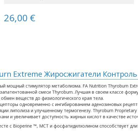
26,00 €
burn Extreme Жиросжигатели Контроль
утый мощный стимулятор метаболизма. FA Nutrition Thyroburn E
апатентованной смеси Thyroburn. Лучшая в своем классе форму
обмен веществ до физиологического края тела.
-рецепторы одновременно с ингибированием аденозиновых рецеп
ции липолиза и улучшенному термогенезу. Thyroburn Proprietar
кани и увеличивает доступность жирных кислот в качестве источ
месте с Bioperine ™, MCT и фосфатидилхолином способствует 