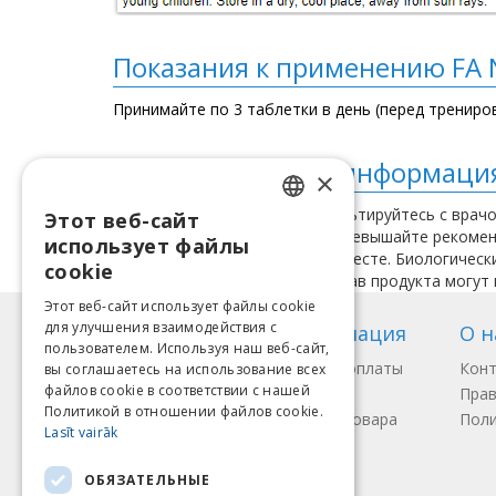
Показания к применению FA N
Принимайте по 3 таблетки в день (перед трениров
Дополнительная информаци
×
Перед применением проконсультируйтесь с врачо
Этот веб-сайт
LATVIAN
или имеете заболевания. Не превышайте рекоменд
использует файлы
Хранить в прохладном, сухом месте. Биологичес
ENGLISH
cookie
жизни. Важно: Упаковка и состав продукта могут
LITHUANIAN
Этот веб-сайт использует файлы cookie
для улучшения взаимодействия с
Информация
О н
ESTONIAN
пользователем. Используя наш веб-сайт,
Способы оплаты
Кон
вы соглашаетесь на использование всех
RUSSIAN
файлов cookie в соответствии с нашей
Доставка
Прав
Политикой в ​​отношении файлов cookie.
Возврат товара
Поли
Lasīt vairāk
Мы принимаем
ОБЯЗАТЕЛЬНЫЕ