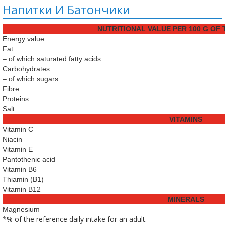
Напитки И Батончики
NUTRITIONAL VALUE PER 100 G OF 
Energy value:
Fat
– of which saturated fatty acids
Carbohydrates
– of which sugars
Fibre
Proteins
Salt
VITAMINS
Vitamin C
Niacin
Vitamin E
Pantothenic acid
Vitamin B6
Thiamin (B1)
Vitamin B12
MINERALS
Magnesium
*% of the reference daily intake for an adult.