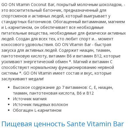
GO ON Vitamin Coconut Bar, покрытый молочным шоколадом, -
это восхитительный батончик, предназначенный для
спортсменов и активных людей, который выигрывает у
стандартных батончиков. Обогащенный витаминами, магнием
и L-карнитином, он обеспечивает все необходимые
питательные вещества, необходимые для физически активных
людей. Создан для всех тех, кто любит спорт и… момент
кокосового удовольствия. GO ON Vitamin Bar - быстрая
закуска для активных людей. Содержит ниацин, тиамин,
пантотеновую кислоту, витамин B6 и витамин B12, которые
усиливают энергетический обмен *. Магний и витамин С
способствуют нормальному функционированию нервной
системы *. GO ON Vitamin имеет состав и вкус, которые
заслуживают медали!
Высокое содержание до 7 витаминов: С, Е, ниацин,
тиамин, пантотеновая кислота, В6 и В12
Источник магния
Источник пищевых волокон
Обогащен L-карнитином
Пищевая ценность Sante Vitamin Bar