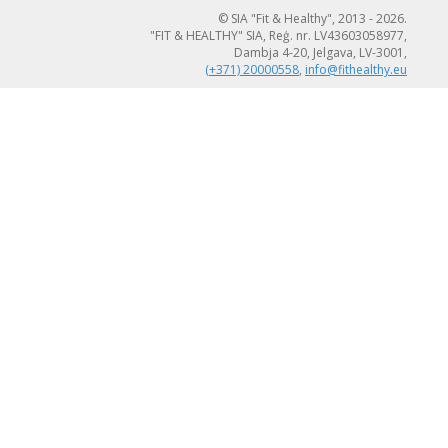
© SIA "Fit & Healthy", 2013 - 2026.
"FIT & HEALTHY" SIA, Reģ. nr. LV43603058977,
Dambja 4-20, Jelgava, LV-3001,
(+371) 20000558
,
info@fithealthy.eu