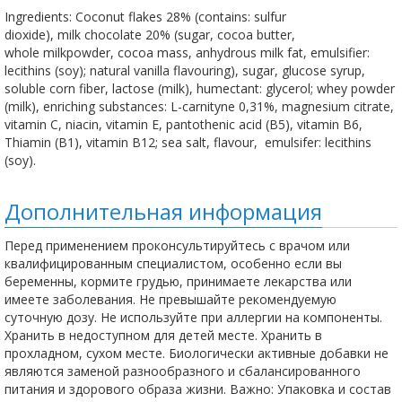
Ingredients: Coconut flakes 28% (contains: sulfur
dioxide), milk chocolate 20% (sugar, cocoa butter,
whole milkpowder, cocoa mass, anhydrous milk fat, emulsifier:
lecithins (soy); natural vanilla flavouring), sugar, glucose syrup,
soluble corn fiber, lactose (milk), humectant: glycerol; whey powder
(milk), enriching substances: L-carnityne 0,31%, magnesium citrate,
vitamin C, niacin, vitamin E, pantothenic acid (B5), vitamin B6,
Thiamin (B1), vitamin B12; sea salt, flavour, emulsifer: lecithins
(soy).
Дополнительная информация
Перед применением проконсультируйтесь с врачом или
квалифицированным специалистом, особенно если вы
беременны, кормите грудью, принимаете лекарства или
имеете заболевания. Не превышайте рекомендуемую
суточную дозу. Не используйте при аллергии на компоненты.
Хранить в недоступном для детей месте. Хранить в
прохладном, сухом месте. Биологически активные добавки не
являются заменой разнообразного и сбалансированного
питания и здорового образа жизни. Важно: Упаковка и состав