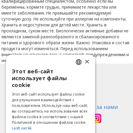
квалифицированным специалистом, особенно если вы
беременны, кормите грудью, принимаете лекарства или
имеете заболевания. Не превышайте рекомендуемую
суточную дозу. Не используйте при аллергии на компоненты.
Хранить в недоступном для детей месте. Хранить в
прохладном, сухом месте. Биологически активные добавки не
являются заменой разнообразного и сбалансированного
питания и здорового образа жизни. Важно: Упаковка и состав
продукта могут изменяться. Перед использованием
внимательно ознакомьтесь с этикеткой, предупреждениями и
×
инструкцией.
Этот веб-сайт
LATVIAN
Информация
использует файлы
ENGLISH
Способы оплаты
cookie
Доставка
LITHUANIAN
Этот веб-сайт использует файлы cookie
Возврат товара
для улучшения взаимодействия с
ESTONIAN
пользователем. Используя наш веб-сайт,
О нас
Следи за нами
вы соглашаетесь на использование всех
RUSSIAN
Контакты
файлов cookie в соответствии с нашей
Политикой в ​​отношении файлов cookie.
Правила пользования
Lasīt vairāk
Политика конфиденциальности