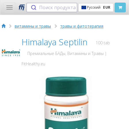
Поиск продукта
Русский
EUR
Toggle
navigation
витамины и травы
травы и фитотерапия
Himalaya Septilin
100 tab
Премиальные БАДы, Витамины и Травы |
FitHealthy.eu