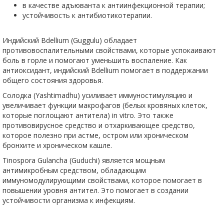
в качестве адъюванта к антиинфекционной терапии;
устойчивость к антибиотикотерапии.
Индийский Bdellium (Guggulu) обладает
противовоспалительными свойствами, которые успокаивают
боль в горле и помогают уменьшить воспаление. Как
антиоксидант, индийский Bdellium помогает в поддержании
общего состояния здоровья.
Солодка (Yashtimadhu) усиливает иммуностимуляцию и
увеличивает функции макрофагов (белых кровяных клеток,
которые поглощают антитела) in vitro. Это также
противовирусное средство и отхаркивающее средство,
которое полезно при астме, остром или хроническом
бронхите и хроническом кашле.
Tinospora Gulancha (Guduchi) является мощным
антимикробным средством, обладающим
иммуномодулирующими свойствами, которое помогает в
повышении уровня антител. Это помогает в создании
устойчивости организма к инфекциям.