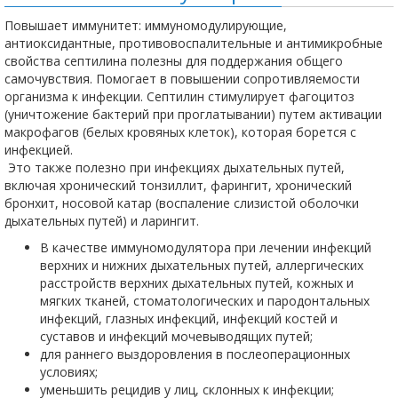
Повышает иммунитет: иммуномодулирующие,
антиоксидантные, противовоспалительные и антимикробные
свойства септилина полезны для поддержания общего
самочувствия. Помогает в повышении сопротивляемости
организма к инфекции. Септилин стимулирует фагоцитоз
(уничтожение бактерий при проглатывании) путем активации
макрофагов (белых кровяных клеток), которая борется с
инфекцией.
Это также полезно при инфекциях дыхательных путей,
включая хронический тонзиллит, фарингит, хронический
бронхит, носовой катар (воспаление слизистой оболочки
дыхательных путей) и ларингит.
В качестве иммуномодулятора при лечении инфекций
верхних и нижних дыхательных путей, аллергических
расстройств верхних дыхательных путей, кожных и
мягких тканей, стоматологических и пародонтальных
инфекций, глазных инфекций, инфекций костей и
суставов и инфекций мочевыводящих путей;
для раннего выздоровления в послеоперационных
условиях;
уменьшить рецидив у лиц, склонных к инфекции;