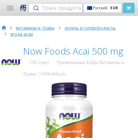
Поиск продукта
Русский
EUR
Toggle
navigation
витамины и травы
зелень и суперпродукты
ягода асаи
Now Foods Acai 500 mg
100 vcaps
Премиальные БАДы, Витамины и
Травы | FitHealthy.eu