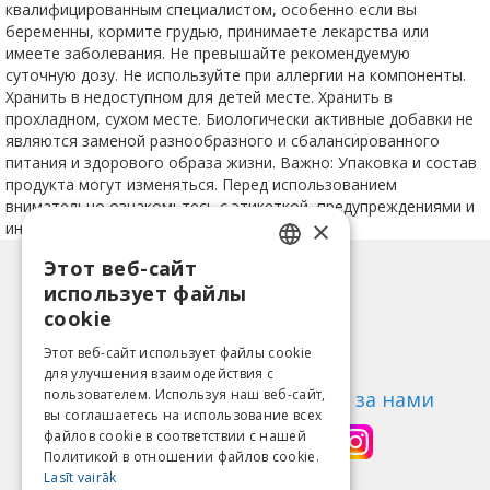
квалифицированным специалистом, особенно если вы
беременны, кормите грудью, принимаете лекарства или
имеете заболевания. Не превышайте рекомендуемую
суточную дозу. Не используйте при аллергии на компоненты.
Хранить в недоступном для детей месте. Хранить в
прохладном, сухом месте. Биологически активные добавки не
являются заменой разнообразного и сбалансированного
питания и здорового образа жизни. Важно: Упаковка и состав
продукта могут изменяться. Перед использованием
внимательно ознакомьтесь с этикеткой, предупреждениями и
×
инструкцией.
Этот веб-сайт
LATVIAN
Информация
использует файлы
ENGLISH
Способы оплаты
cookie
Доставка
LITHUANIAN
Этот веб-сайт использует файлы cookie
Возврат товара
для улучшения взаимодействия с
ESTONIAN
пользователем. Используя наш веб-сайт,
О нас
Следи за нами
вы соглашаетесь на использование всех
RUSSIAN
Контакты
файлов cookie в соответствии с нашей
Политикой в ​​отношении файлов cookie.
Правила пользования
Lasīt vairāk
Политика конфиденциальности