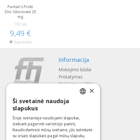
Puritan's Pride
Zinc Gluconate 25
mg
100 tab
9,49 €
Išparduota
Informacija
Mokėjimo būdai
Pristatymas
Gražinimo politika
×
Apie mus
Ši svetainė naudoja
Kontaktai
LATVIAN
slapukus
Terminai ir sąlygos
ENGLISH
Privatumo politika
Šioje svetainėje naudojami slapukai,
Sekite mus
Surask mus
siekiant pagerinti vartotojo patirtį.
LITHUANIAN
Naudodamiesi mūsų svetaine, jūs sutinkate
ESTONIAN
su visais slapukais pagal mūsų slapukų