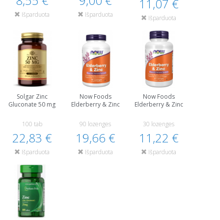
8,55 €
9,00 €
11,07 €
Išparduota
Išparduota
Išparduota
Solgar Zinc
Now Foods
Now Foods
Gluconate 50 mg
Elderberry & Zinc
Elderberry & Zinc
100 tab
90 lozenges
30 lozenges
22,83 €
19,66 €
11,22 €
Išparduota
Išparduota
Išparduota