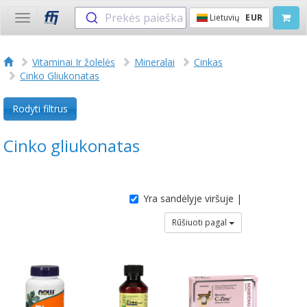
Prekės paieška
Lietuvių
EUR
Toggle
navigation
Vitaminai Ir žolelės
Mineralai
Cinkas
Cinko Gliukonatas
Rodyti filtrus
Cinko gliukonatas
Yra sandėlyje viršuje |
Rūšiuoti pagal