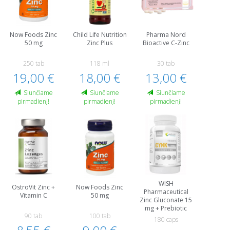
Now Foods Zinc
Child Life Nutrition
Pharma Nord
50 mg
Zinc Plus
Bioactive C-Zinc
250 tab
118 ml
30 tab
19,00 €
18,00 €
13,00 €
Siunčiame
Siunčiame
Siunčiame
pirmadienį!
pirmadienį!
pirmadienį!
WISH
OstroVit Zinc +
Now Foods Zinc
Pharmaceutical
Vitamin C
50 mg
Zinc Gluconate 15
mg + Prebiotic
90 tab
100 tab
180 caps