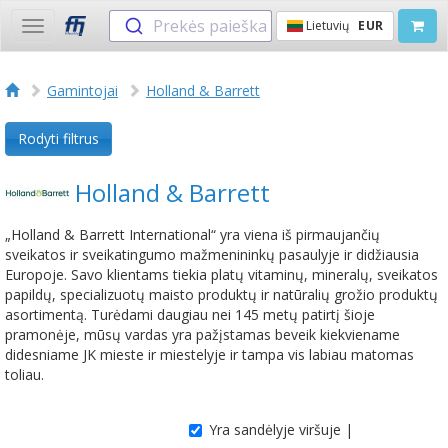
Prekės paieška
Lietuvių
EUR
Toggle
navigation
Gamintojai
Holland & Barrett
Rodyti filtrus
Holland & Barrett
„Holland & Barrett International“ yra viena iš pirmaujančių
sveikatos ir sveikatingumo mažmenininkų pasaulyje ir didžiausia
Europoje. Savo klientams tiekia platų vitaminų, mineralų, sveikatos
papildų, specializuotų maisto produktų ir natūralių grožio produktų
asortimentą. Turėdami daugiau nei 145 metų patirtį šioje
pramonėje, mūsų vardas yra pažįstamas beveik kiekviename
didesniame JK mieste ir miestelyje ir tampa vis labiau matomas
toliau.
Yra sandėlyje viršuje |