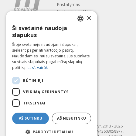
Pristatymas
Gražinimo politika
×
Apie mus
Ši svetainė naudoja
Kontaktai
LATVIAN
slapukus
Terminai ir sąlygos
ENGLISH
Privatumo politika
Šioje svetainėje naudojami slapukai,
Sekite mus
Surask mus
siekiant pagerinti vartotojo patirtį.
LITHUANIAN
Naudodamiesi mūsų svetaine, jūs sutinkate
ESTONIAN
su visais slapukais pagal mūsų slapukų
politiką.
Lasīt vairāk
RUSSIAN
Mokėti su
BŪTINIEJI
VEIKIMĄ GERINANTYS
TIKSLINIAI
AŠ SUTINKU
AŠ NESUTINKU
© SIA "Fit & Healthy", 2013 - 2026.
"FIT & HEALTHY" SIA, Reģ. nr. LV43603058977,
PARODYTI DETALIAU