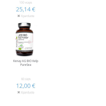
100 vcaps
25,14 €
Išparduota
Kenay AG BIO Kelp
PureSea
60 caps
12,00 €
Išparduota