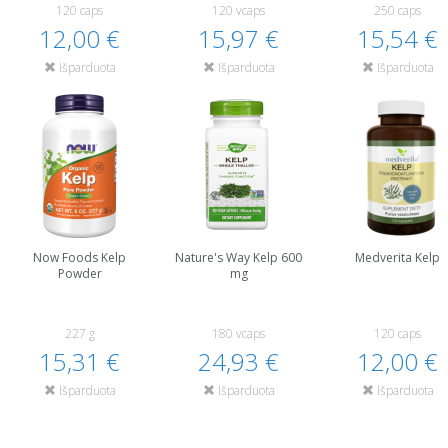
120 caps
120 vcaps
250 caps
12,00 €
15,97 €
15,54 €
Išparduota
Išparduota
Išparduota
Now Foods Kelp
Nature's Way Kelp 600
Medverita Kelp
Powder
mg
227 g
180 vcaps
120 caps
15,31 €
24,93 €
12,00 €
Išparduota
Išparduota
Išparduota