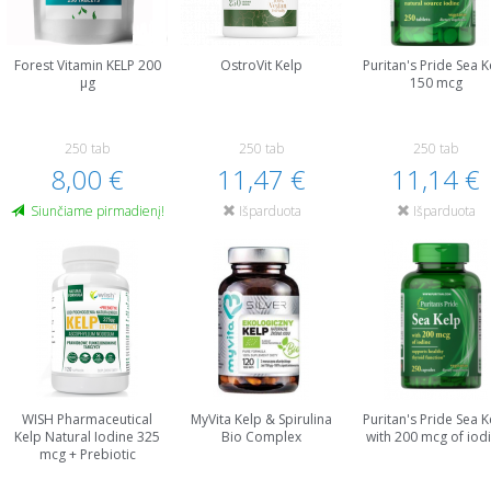
Forest Vitamin KELP 200
OstroVit Kelp
Puritan's Pride Sea K
µg
150 mcg
250 tab
250 tab
250 tab
8,00 €
11,47 €
11,14 €
Siunčiame pirmadienį!
Išparduota
Išparduota
WISH Pharmaceutical
MyVita Kelp & Spirulina
Puritan's Pride Sea K
Kelp Natural Iodine 325
Bio Complex
with 200 mcg of iod
mcg + Prebiotic