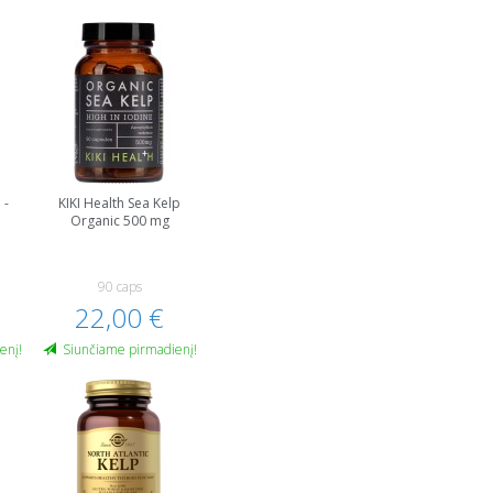
 -
KIKI Health Sea Kelp
Organic 500 mg
90 caps
22,00 €
enį!
Siunčiame pirmadienį!