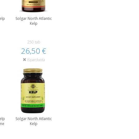
elp
Solgar North Atlantic
Kelp
250 tab
26,50 €
Išparduota
elp
Solgar North Atlantic
ine
Kelp