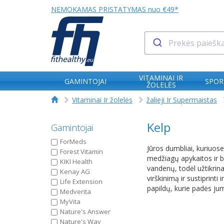
NEMOKAMAS PRISTATYMAS nuo €49*
VITAMINAI IR
GAMINTOJAI
SPOR
ŽOLELĖS
Vitaminai Ir žolelės
žalieji Ir Supermaistas
Kelp
Gamintojai
ForMeds
Jūros dumbliai, kuriuose
Forest Vitamin
medžiagų apykaitos ir 
KIKI Health
vandenų, todėl užtikrina
Kenay AG
virškinimą ir sustiprin
Life Extension
papildų, kurie padės jum
Medverita
MyVita
Nature's Answer
Nature's Way