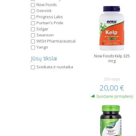
Now Foods
OstroVit
Progress Labs
Puritan's Pride
Solgar
Swanson
WISH Pharmaceutical
Yango
Now Foods Kelp 325
Jūsų tikslai
mcg
Sveikata ir nuotaika
250 vcaps
20,00 €
Siunčiame pirmadienį!