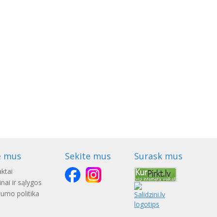
e mus
Sekite mus
Surask mus
ktai
nai ir sąlygos
tumo politika