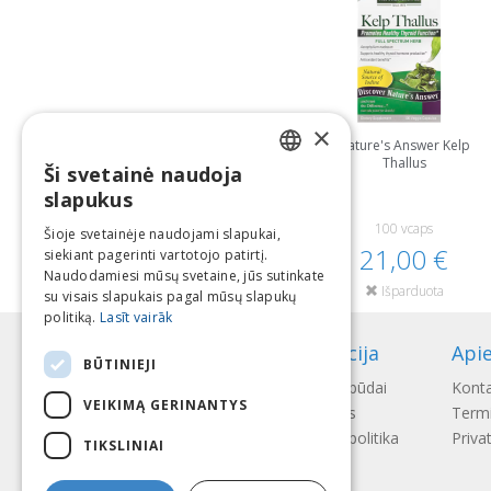
×
Nature's Answer Kelp
Thallus
Ši svetainė naudoja
LATVIAN
slapukus
ENGLISH
100 vcaps
Šioje svetainėje naudojami slapukai,
21,00 €
siekiant pagerinti vartotojo patirtį.
LITHUANIAN
Naudodamiesi mūsų svetaine, jūs sutinkate
Išparduota
ESTONIAN
su visais slapukais pagal mūsų slapukų
politiką.
Lasīt vairāk
RUSSIAN
Informacija
Api
BŪTINIEJI
Mokėjimo būdai
Konta
VEIKIMĄ GERINANTYS
Pristatymas
Termi
Gražinimo politika
Priva
TIKSLINIAI