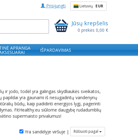
Prisijungti
Lietuvių
EUR
Jūsų krepšelis
0
prekės
0,00 €
TINĖ APRANGA
IŠPARDAVIMAS
 AKSESUARAI
ų ir jodo, todėl yra galingas skydliaukės sveikatos,
ų papildai yra gaunami iš nesugadintų vandenynų
ralių būdų, kaip padidinti energijos lygį, pagerinti
pildymas. FitHealthy.eu siūlome daugybę rudadumblių
tikėtino supermaisto privalumus!
Yra sandėlyje viršuje |
Rūšiuoti pagal