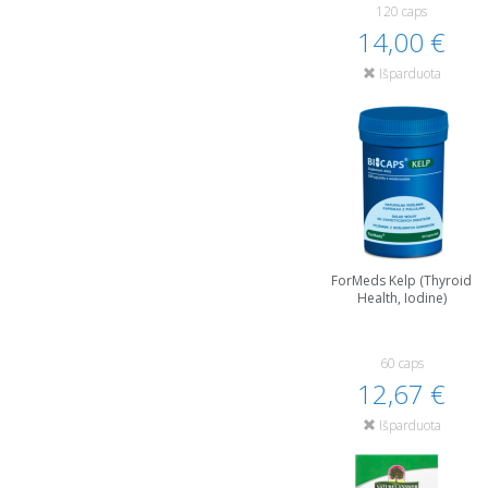
120 caps
14,00 €
Išparduota
ForMeds Kelp (Thyroid
Health, Iodine)
60 caps
12,67 €
Išparduota