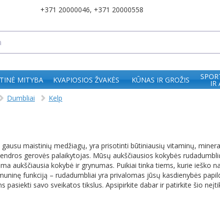
+371 20000046
,
+371 20000558
SPOR
TINĖ MITYBA
KVAPIOSIOS ŽVAKĖS
KŪNAS IR GROŽIS
IR
Dumbliai
Kelp
 gausu maistinių medžiagų, yra prisotinti būtiniausių vitaminų, mineral
bendros gerovės palaikytojas. Mūsų aukščiausios kokybės rudadumbli
ma aukščiausia kokybė ir grynumas. Puikiai tinka tiems, kurie ieško natū
ti imuninę funkciją – rudadumbliai yra privalomas jūsų kasdienybės pa
s pasiekti savo sveikatos tikslus. Apsipirkite dabar ir patirkite šio neį