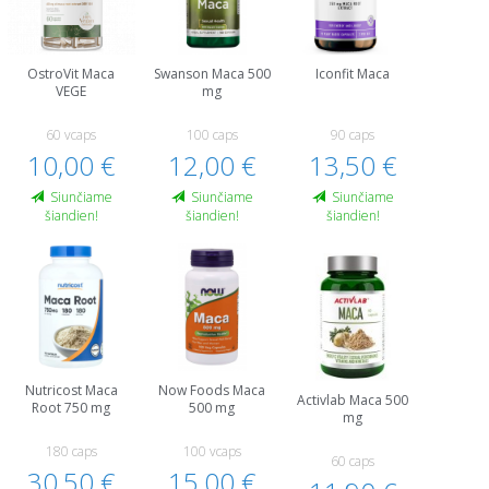
OstroVit Maca
Swanson Maca 500
Iconfit Maca
VEGE
mg
60 vcaps
100 caps
90 caps
10,00 €
12,00 €
13,50 €
Siunčiame
Siunčiame
Siunčiame
šiandien!
šiandien!
šiandien!
Nutricost Maca
Now Foods Maca
Activlab Maca 500
Root 750 mg
500 mg
mg
180 caps
100 vcaps
60 caps
30,50 €
15,00 €