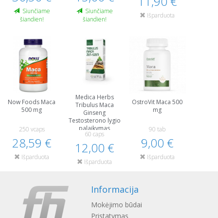
11,90 €
Siunčiame
Siunčiame
Išparduota
šiandien!
šiandien!
Medica Herbs
Now Foods Maca
OstroVit Maca 500
Tribulus Maca
500 mg
mg
Ginseng
Testosterono lygio
palaikymas
250 vcaps
90 tab
60 caps
28,59 €
9,00 €
12,00 €
Išparduota
Išparduota
Išparduota
Informacija
Mokėjimo būdai
Pristatymas