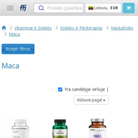
Prekės paieška
Lietuvių
EUR
Toggle
navigation
Vitaminai Ir žolelės
žolelės Ir Fitoterapija
Vaistažolės
Maca
Rodyti filtrus
Maca
Yra sandėlyje viršuje |
Rūšiuoti pagal