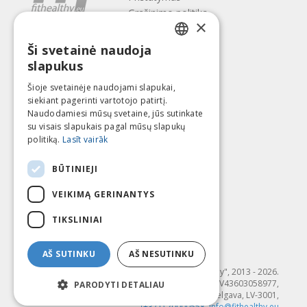
Gražinimo politika
×
Apie mus
Ši svetainė naudoja
Kontaktai
LATVIAN
slapukus
Terminai ir sąlygos
ENGLISH
Privatumo politika
Šioje svetainėje naudojami slapukai,
Sekite mus
Surask mus
siekiant pagerinti vartotojo patirtį.
LITHUANIAN
Naudodamiesi mūsų svetaine, jūs sutinkate
ESTONIAN
su visais slapukais pagal mūsų slapukų
politiką.
Lasīt vairāk
RUSSIAN
Mokėti su
BŪTINIEJI
VEIKIMĄ GERINANTYS
TIKSLINIAI
AŠ SUTINKU
AŠ NESUTINKU
© SIA "Fit & Healthy", 2013 - 2026.
"FIT & HEALTHY" SIA, Reģ. nr. LV43603058977,
PARODYTI DETALIAU
Dambja 4-20, Jelgava, LV-3001,
(+371) 20000558
,
info@fithealthy.eu