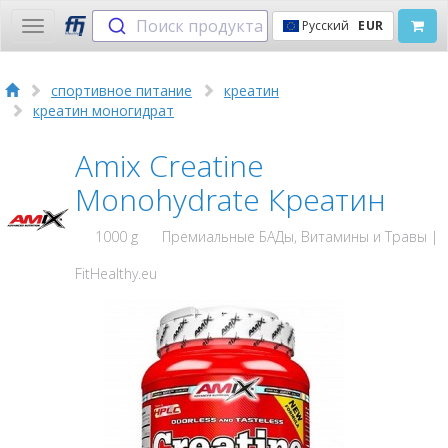
Поиск продукта
Русский
EUR
Toggle
navigation
спортивное питание
креатин
креатин моногидрат
Amix Creatine
Monohydrate Креатин
1000 g
Премиальные БАДы, Витамины и Травы |
FitHealthy.eu