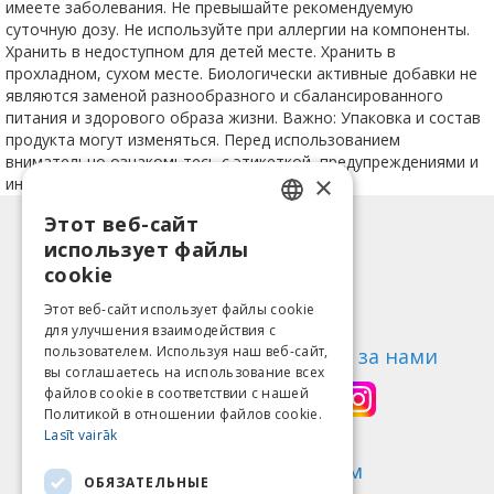
имеете заболевания. Не превышайте рекомендуемую
суточную дозу. Не используйте при аллергии на компоненты.
Хранить в недоступном для детей месте. Хранить в
прохладном, сухом месте. Биологически активные добавки не
являются заменой разнообразного и сбалансированного
питания и здорового образа жизни. Важно: Упаковка и состав
продукта могут изменяться. Перед использованием
внимательно ознакомьтесь с этикеткой, предупреждениями и
×
инструкцией.
Этот веб-сайт
LATVIAN
Информация
использует файлы
ENGLISH
Способы оплаты
cookie
Доставка
LITHUANIAN
Этот веб-сайт использует файлы cookie
Возврат товара
для улучшения взаимодействия с
ESTONIAN
пользователем. Используя наш веб-сайт,
О нас
Следи за нами
вы соглашаетесь на использование всех
RUSSIAN
Контакты
файлов cookie в соответствии с нашей
Политикой в ​​отношении файлов cookie.
Правила пользования
Lasīt vairāk
Политика конфиденциальности
Найди нас
Мы принимаем
ОБЯЗАТЕЛЬНЫЕ