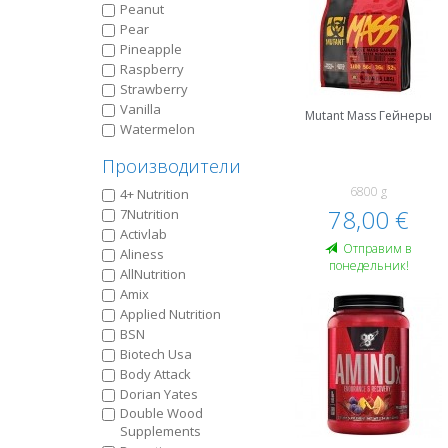
Peanut
Pear
Pineapple
Raspberry
Strawberry
Vanilla
Mutant Mass Гейнеры
Watermelon
Производители
6800 g
4+ Nutrition
78,00 €
7Nutrition
Activlab
Oтправим в
Aliness
понедельник!
AllNutrition
Amix
Applied Nutrition
BSN
Biotech Usa
Body Attack
Dorian Yates
Double Wood
Supplements