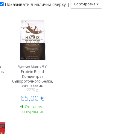
Показывать в наличии сверху |
Сортировка
n
Syntrax Matrix 5.0
еры
Protein Blend
Концентрат
Сывороточного Белка,
WPC Казеин
2270 g
Протеиновый
65,00 €
Kомплекс
Oтправим в
понедельник!