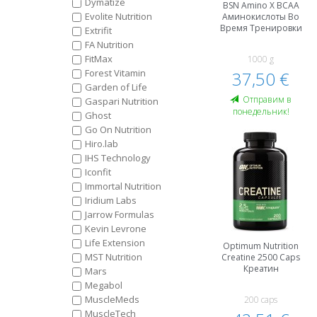
Dymatize
BSN Amino X BCAA
Evolite Nutrition
Аминокислоты Во
Время Тренировки
Extrifit
FA Nutrition
FitMax
1000 g
Forest Vitamin
37,50 €
Garden of Life
Oтправим в
Gaspari Nutrition
понедельник!
Ghost
Go On Nutrition
Hiro.lab
IHS Technology
Iconfit
Immortal Nutrition
Iridium Labs
Jarrow Formulas
Kevin Levrone
Life Extension
Optimum Nutrition
MST Nutrition
Creatine 2500 Caps
Креатин
Mars
Megabol
MuscleMeds
200 caps
MuscleTech