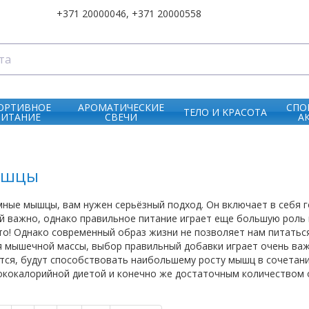
+371 20000046
,
+371 20000558
ОРТИВНОЕ
АРОМАТИЧЕСКИЕ
СПО
ТЕЛО И KРАСОТА
ПИТАНИЕ
СВЕЧИ
А
ышцы
ные мышцы, вам нужен серьёзный подход. Он включает в себя г
й важно, однако правильное питание играет еще большую роль 
сто! Однако современный образ жизни не позволяет нам питаться
 мышечной массы, выбор правильный добавки играет очень важ
тся, будут способствовать наибольшему росту мышц в сочетан
ококалорийной диетой и конечно же достаточным количеством 