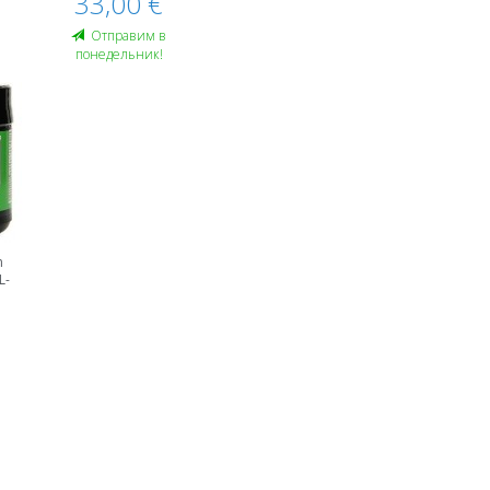
33,00 €
Oтправим в
понедельник!
n
L-