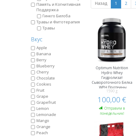
Назад
1
2
Память и Когнитивная
Поддержка
Гинкго Билоба
Травы и Фитотерапия
Травы
Вкус
Apple
Banana
Berry
Blueberry
Optimum Nutrition
Cherry
Hydro Whey
Гидролизат
Chocolate
Сывороточного Белка
Cookies
, WPH Протеины
Fruit
1590 g
Grape
100,00 €
Grapefruit
Lemon
Oтправим в
понедельник!
Lemonade
Mango
Orange
Peach