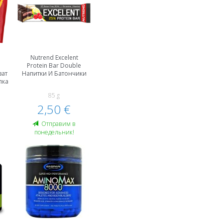
Nutrend Excelent
Protein Bar Double
зат
Напитки И Батончики
лка
85 g
2,50 €
Oтправим в
понедельник!