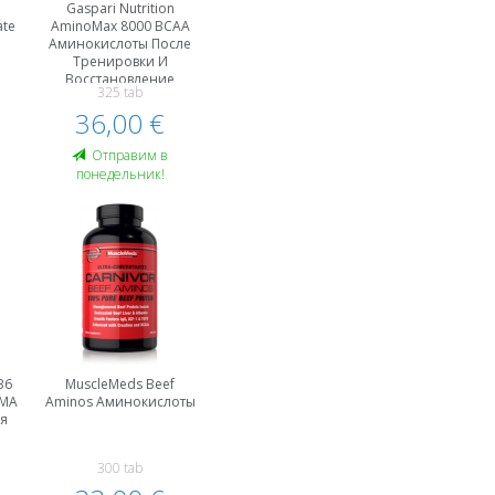
%
Gaspari Nutrition
ate
AminoMax 8000 BCAA
Аминокислоты После
Тренировки И
Восстановление
325 tab
36,00 €
Oтправим в
понедельник!
B6
MuscleMeds Beef
ZMA
Aminos Аминокислоты
я
300 tab