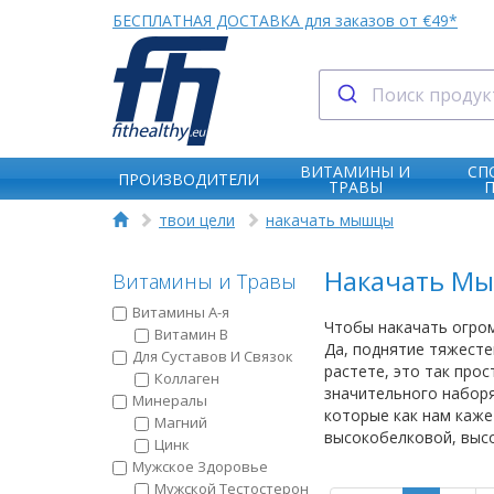
БЕСПЛАТНАЯ ДОСТАВКА для заказов от €49*
ВИТАМИНЫ И
СП
ПРОИЗВОДИТЕЛИ
ТРАВЫ
твои цели
накачать мышцы
Накачать М
Витамины и Травы
Витамины А-я
Чтобы накачать огром
Витамин B
Да, поднятие тяжесте
Для Суставов И Связок
растете, это так про
Коллаген
значительного наборя
Минералы
которые как нам каже
Магний
высокобелковой, выс
Цинк
Мужское Здоровье
Мужской Тестостерон