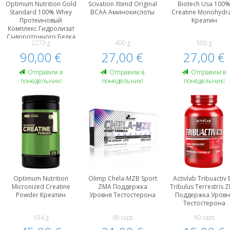
Optimum Nutrition Gold
Scivation Xtend Original
Biotech Usa 100
Standard 100% Whey
BCAA Аминокислоты
Creatine Monohydr
Протеиновый
Креатин
Kомплекс Гидролизат
Сывороточного Белка
2273 g
400 g
500 g
, WPH
90,00 €
27,00 €
27,00 €
Oтправим в
Oтправим в
Oтправим в
понедельник!
понедельник!
понедельник!
Optimum Nutrition
Olimp Chela-MZB Sport
Activlab Tribuactiv 
Micronized Creatine
ZMA Поддержка
Tribulus Terrestris 
Powder Креатин
Уровня Тестостерона
Поддержка Уровн
Тестостерона
634 g
60 caps
90 caps