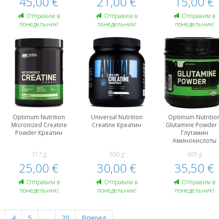
45,00 €
21,00 €
15,00 €
Oтправим в
Oтправим в
Oтправим в
понедельник!
понедельник!
понедельник!
Optimum Nutrition
Universal Nutrition
Optimum Nutritio
Micronized Creatine
Creatine Креатин
Glutamine Powder 
Powder Креатин
Глутамин
Аминокислоты
317 g
500 g
600 g
25,00 €
30,00 €
35,50 €
Oтправим в
Oтправим в
Oтправим в
понедельник!
понедельник!
понедельник!
4
5
…
20
Вперед