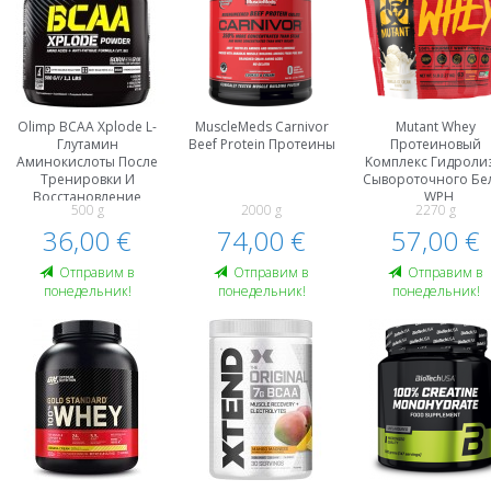
Olimp BCAA Xplode L-
MuscleMeds Carnivor
Mutant Whey
Глутамин
Beef Protein Протеины
Протеиновый
Аминокислоты После
Kомплекс Гидроли
Тренировки И
Сывороточного Бе
Восстановление
, WPH
500 g
2000 g
2270 g
36,00 €
74,00 €
57,00 €
Oтправим в
Oтправим в
Oтправим в
понедельник!
понедельник!
понедельник!