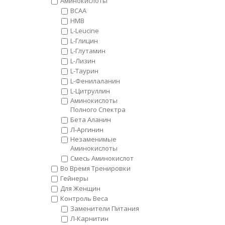
Аминокислоты
BCAA
HMB
L-Leucine
L-Глицин
L-Глутамин
L-Лизин
L-Таурин
L-Фенилаланин
L-Цитруллин
Аминокислоты
Полного Спектра
Бета Аланин
Л-Аргинин
Незаменимые
Аминокислоты
Смесь Аминокислот
Во Время Тренировки
Гейнеры
Для Женщин
Контроль Веса
Заменители Питания
Л-Карнитин