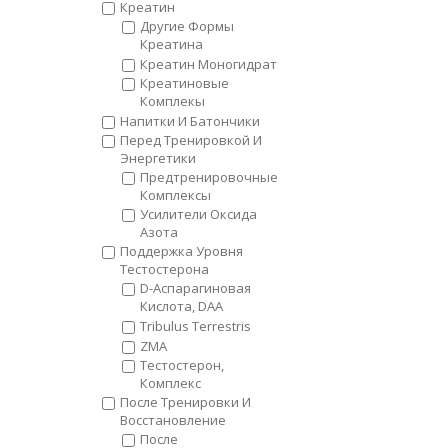
Креатин
Другие Формы
Креатина
Креатин Моногидрат
Креатиновые
Комплекы
Напитки И Батончики
Пeред Тренировкой И
Энергетики
Предтренировочные
Комплексы
Усилители Оксида
Азота
Поддержка Уровня
Тестостерона
D-Аспарагиновая
Кислота, DAA
Tribulus Terrestris
ZMA
Тестостерон,
Комплекс
После Тренировки И
Восстановление
После