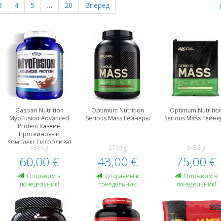
3
4
5
…
20
Вперед
Gaspari Nutrition
Optimum Nutrition
Optimum Nutritio
MyoFusion Advanced
Serious Mass Гейнеры
Serious Mass Гейн
Protein Казеин
Протеиновый
Kомплекс Гидролизат
1814 g
2730 g
5455 g
Сывороточного Белка
60,00 €
, WPH
43,00 €
75,00 €
Oтправим в
Oтправим в
Oтправим в
понедельник!
понедельник!
понедельник!