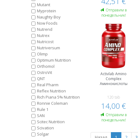
42,51 €
Mutant
Oтправим в
Myprotein
понедельник!
Naughty Boy
Now Foods
Nutrend
Nutrex
Nutricost
Nutriversum
Olimp
Optimum Nutrition
Orthomol
OstroVit
Activlab Amino
QNT
Complex
Аминокислоты
Real Pharm
Reflex Nutrition
Rich Piana 5% Nutrition
120 tab
Ronnie Coleman
14,00 €
Rule 1
Oтправим в
SAN
понедельник!
Scitec Nutrition
Scivation
Solgar
Назад
1
2
3