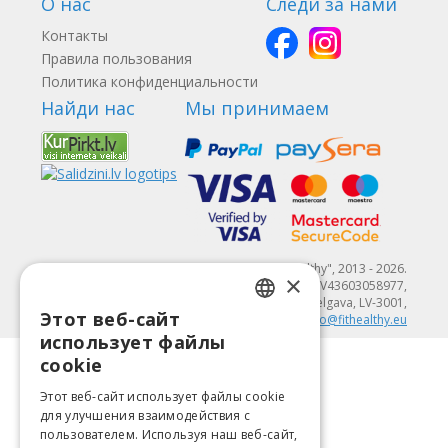
О нас
Следи за нами
Контакты
Правила пользования
Политика конфиденциальности
Найди нас
Мы принимаем
© SIA "Fit & Healthy", 2013 - 2026.
×
"FIT & HEALTHY" SIA, Reģ. nr. LV43603058977,
Dambja 4-20, Jelgava, LV-3001,
Этот веб-сайт
(+371) 20000558
,
info@fithealthy.eu
LATVIAN
использует файлы
ENGLISH
cookie
LITHUANIAN
Этот веб-сайт использует файлы cookie
для улучшения взаимодействия с
ESTONIAN
пользователем. Используя наш веб-сайт,