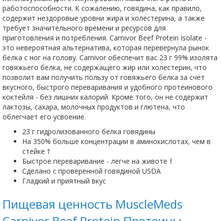
работоспособности. К сожалению, говядина, как правило,
содержит нездоровые уровни жира и холестерина, а также
требует значительного времени и ресурсов для
приготовления и потребления. Carnivor Beef Protein Isolate -
это невероятная альтернатива, которая перевернула рынок
белка с ног на голову. Carnivor обеспечит вас 23 г 99% изолята
говяжьего белка, не содержащего жир или холестерин, что
позволит вам получить пользу от говяжьего белка за счет
вкусного, быстрого переваривания и удобного протеинового
коктейля - без лишних калорий. Кроме того, он не содержит
лактозы, сахара, молочных продуктов и глютена, что
облегчает его усвоение.
23 г гидролизованного белка говядины
На 350% больше концентрации в аминокислотах, чем в
стейке †
Быстрое переваривание - легче на животе †
Сделано с проверенной говядиной USDA
Гладкий и приятный вкус
Пищевая ценность MuscleMeds
Carnivor Beef Protein Протеины