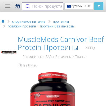
Поиск продукта
Русский
EUR
Toggle
navigation
спортивное питание
протеины
говяжий протеин
+
протеин без лактозы
MuscleMeds Carnivor Beef
Protein Протеины
2000 g
Премиальные БАДы, Витамины и Травы |
FitHealthy.eu