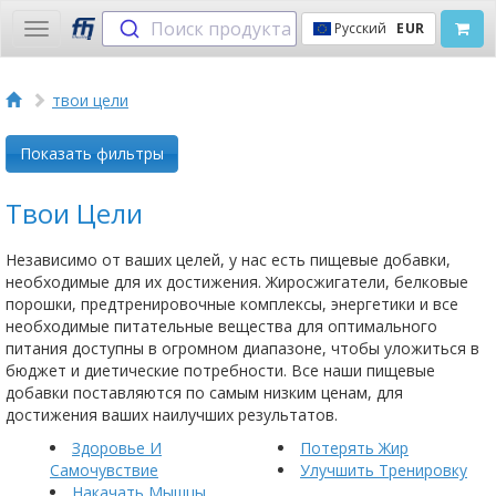
Поиск продукта
Русский
EUR
Toggle
navigation
твои цели
Показать фильтры
Твои Цели
Независимо от ваших целей, у нас есть пищевые добавки,
необходимые для их достижения. Жиросжигатели, белковые
порошки, предтренировочные комплексы, энергетики и все
необходимые питательные вещества для оптимального
питания доступны в огромном диапазоне, чтобы уложиться в
бюджет и диетические потребности. Все наши пищевые
добавки поставляются по самым низким ценам, для
достижения ваших наилучших результатов.
Здоровье И
Потерять Жир
Самочувствие
Улучшить Тренировку
Накачать Мышцы