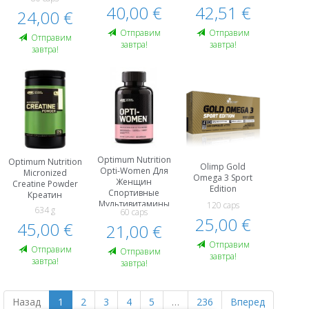
40,00 €
42,51 €
24,00 €
Oтправим
Oтправим
Oтправим
завтра!
завтра!
завтра!
Optimum Nutrition
Optimum Nutrition
Olimp Gold
Opti-Women Для
Micronized
Omega 3 Sport
Женщин
Creatine Powder
Edition
Спортивные
Креатин
Мультивитамины
120 caps
634 g
60 caps
25,00 €
45,00 €
21,00 €
Oтправим
Oтправим
Oтправим
завтра!
завтра!
завтра!
Назад
1
2
3
4
5
…
236
Вперед