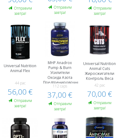
Белка , WPH
Энергетики
Oтправим
Oтправим
Oтправим
завтра!
завтра!
завтра!
MHP Anadrox
Universal Nutrition
Universal Nutrition
Pump & Burn
Animal Cuts
Animal Flex
Усилители
Жиросжигатели
Оксида Азота
Контроль Веса
Предтренировочные
44 pac
42 pac
112 caps
Комплексы Пeред
56,00 €
70,00 €
Тренировкой И
37,00 €
Энергетики
Oтправим
Контроль Веса
Oтправим
Oтправим
завтра!
завтра!
завтра!