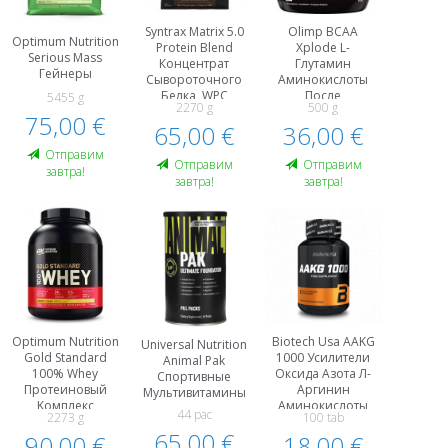
Syntrax Matrix 5.0
Olimp BCAA
Optimum Nutrition
Protein Blend
Xplode L-
Serious Mass
Концентрат
Глутамин
Гейнеры
Сывороточного
Аминокислоты
Белка, WPC
После
5455 g
2270 g
500 g
Казеин
Тренировки И
75,00 €
Протеиновый
65,00 €
Восстановление
36,00 €
Kомплекс
Oтправим
Oтправим
Oтправим
завтра!
завтра!
завтра!
Optimum Nutrition
Biotech Usa AAKG
Universal Nutrition
Gold Standard
1000 Усилители
Animal Pak
100% Whey
Оксида Азота Л-
Спортивные
Протеиновый
Аргинин
Мультивитамины
Kомплекс
Аминокислоты
44 paс
2273 g
100 tab
Гидролизат
Пeред
65,00 €
Сывороточного
90,00 €
Тренировкой И
18,00 €