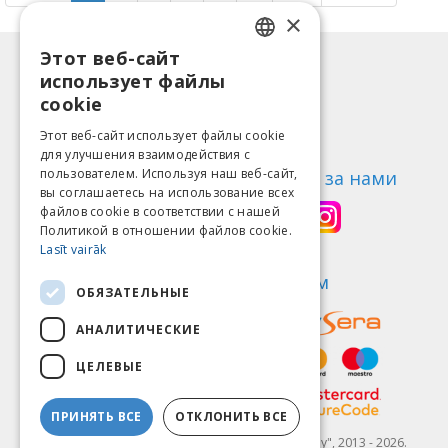
×
Этот веб-сайт
LATVIAN
Информация
использует файлы
ENGLISH
Способы оплаты
cookie
Доставка
LITHUANIAN
Этот веб-сайт использует файлы cookie
Возврат товара
для улучшения взаимодействия с
ESTONIAN
пользователем. Используя наш веб-сайт,
О нас
Следи за нами
вы соглашаетесь на использование всех
RUSSIAN
Контакты
файлов cookie в соответствии с нашей
Политикой в ​​отношении файлов cookie.
Правила пользования
Lasīt vairāk
Политика конфиденциальности
Найди нас
Мы принимаем
ОБЯЗАТЕЛЬНЫЕ
АНАЛИТИЧЕСКИЕ
ЦЕЛЕВЫЕ
ПРИНЯТЬ ВСЕ
ОТКЛОНИТЬ ВСЕ
© SIA "Fit & Healthy", 2013 - 2026.