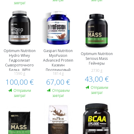
завтра!
Optimum Nutrition
Gaspari Nutrition
Optimum Nutrition
Hydro Whey
MyoFusion
Serious Mass
Гидролизат
Advanced Protein
Гейнеры
Сывороточного
Казеин
Белка , WPH
Протеиновый
2730 g
1590 g
1814 g
Протеины
Kомплекс
43,00 €
100,00 €
67,00 €
Гидролизат
Сывороточного
Oтправим
Белка , WPH
Oтправим
Oтправим
завтра!
завтра!
завтра!