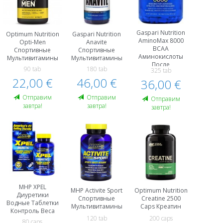
Gaspari Nutrition
Optimum Nutrition
Gaspari Nutrition
AminoMax 8000
Opti-Men
Anavite
BCAA
Спортивные
Спортивные
Аминокислоты
Мультивитамины
Мультивитамины
После
90 tab
180 tab
325 tab
Тренировки И
22,00 €
46,00 €
Восстановление
36,00 €
Oтправим
Oтправим
Oтправим
завтра!
завтра!
завтра!
MHP XPEL
MHP Activite Sport
Optimum Nutrition
Диуретики
Спортивные
Creatine 2500
Водные Таблетки
Мультивитамины
Caps Креатин
Контроль Веса
120 tab
200 caps
80 caps