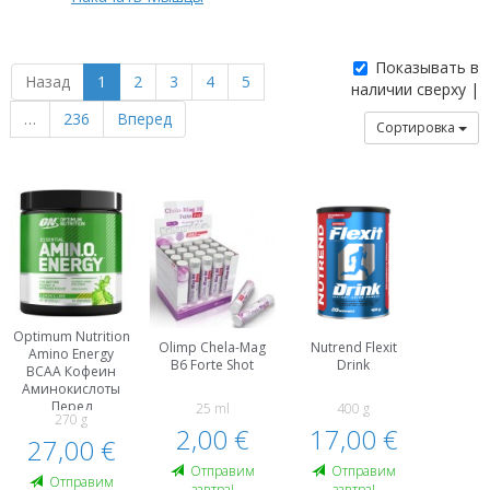
Показывать в
Назад
1
2
3
4
5
наличии сверху |
…
236
Вперед
Сортировка
Optimum Nutrition
Olimp Chela-Mag
Nutrend Flexit
Amino Energy
B6 Forte Shot
Drink
BCAA Кофеин
Аминокислоты
Пeред
25 ml
400 g
270 g
Тренировкой И
2,00 €
17,00 €
27,00 €
Энергетики
Oтправим
Oтправим
Oтправим
завтра!
завтра!