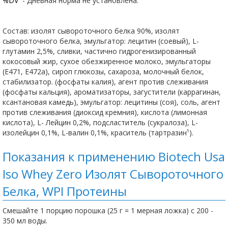
%DV
- Дневная норма не установлена.
Состав: изолят сывороточного белка 90%, изолят
сывороточного белка, эмульгатор: лецитин (соевый), L-
глутамин 2,5%, сливки, частично гидрогенизированный
кокосовый жир, сухое обезжиренное молоко, эмульгаторы
(Е471, Е472а), сироп глюкозы, сахароза, молочный белок,
стабилизатор. (фосфаты калия), агент против слеживания
(фосфаты кальция), ароматизаторы, загустители (каррагинан,
ксантановая камедь), эмульгатор: лецитины (соя), соль, агент
против слеживания (диоксид кремния), кислота (лимонная
кислота), L- Лейцин 0,2%, подсластитель (сукралоза), L-
изолейцин 0,1%, L-валин 0,1%, краситель (тартразин¹).
Показания к применению Biotech Usa
Iso Whey Zero Изолят Сывороточного
Белка, WPI Протеины
Смешайте 1 порцию порошка (25 г = 1 мерная ложка) с 200 -
350 мл воды.