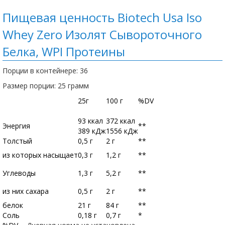
Пищевая ценность Biotech Usa Iso
Whey Zero Изолят Сывороточного
Белка, WPI Протеины
Порции в контейнере: 36
Размер порции: 25 грамм
25г
100 г
%DV
93 ккал
372 ккал
Энергия
**
389 кДж
1556 кДж
Толстый
0,5 г
2 г
**
из которых насыщает
0,3 г
1,2 г
**
Углеводы
1,3 г
5,2 г
**
из них сахара
0,5 г
2 г
**
белок
21 г
84 г
**
Соль
0,18 г
0,7 г
*