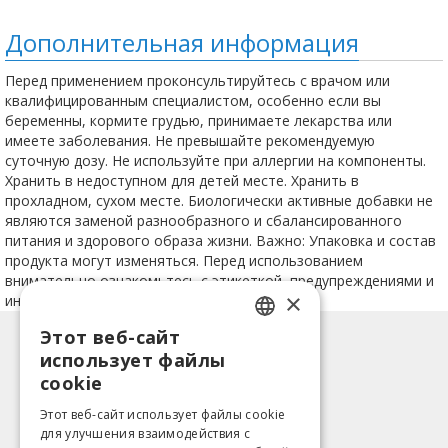
Дополнительная информация
Перед применением проконсультируйтесь с врачом или
квалифицированным специалистом, особенно если вы
беременны, кормите грудью, принимаете лекарства или
имеете заболевания. Не превышайте рекомендуемую
суточную дозу. Не используйте при аллергии на компоненты.
Хранить в недоступном для детей месте. Хранить в
прохладном, сухом месте. Биологически активные добавки не
являются заменой разнообразного и сбалансированного
питания и здорового образа жизни. Важно: Упаковка и состав
продукта могут изменяться. Перед использованием
внимательно ознакомьтесь с этикеткой, предупреждениями и
×
инструкцией.
Этот веб-сайт
LATVIAN
Информация
использует файлы
ENGLISH
Способы оплаты
cookie
Доставка
LITHUANIAN
Этот веб-сайт использует файлы cookie
Возврат товара
для улучшения взаимодействия с
ESTONIAN