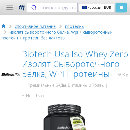
Поиск продукта
Русский
EUR
Toggle
navigation
спортивное питание
протеины
изолят сывороточного белка, Wpi
+
сывороточный
протеин
+
протеин без лактозы
Biotech Usa Iso Whey Zero
Изолят Сывороточного
Белка, WPI Протеины
908 g
Премиальные БАДы, Витамины и Травы |
FitHealthy.eu