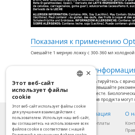
Показания к применению Opti
Смешайте 1 мерную ложку с 300-360 мл холодной
Дополнительная информаци
×
Перед применением проконсультируйтесь с врачо
Этот веб-сайт
LATVIAN
или имеете заболевания. Не превышайте рекоменд
использует файлы
Хранить в прохладном, сухом месте. Биологичес
ENGLISH
cookie
жизни. Важно: Упаковка и состав продукта могут
LITHUANIAN
Этот веб-сайт использует файлы cookie
для улучшения взаимодействия с
Информация
О н
ESTONIAN
пользователем. Используя наш веб-сайт,
Способы оплаты
Кон
вы соглашаетесь на использование всех
RUSSIAN
файлов cookie в соответствии с нашей
Доставка
Прав
Политикой в ​​отношении файлов cookie.