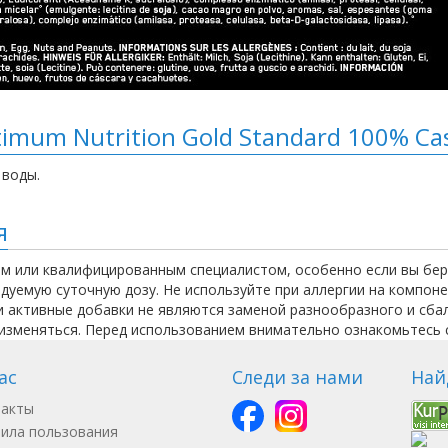
mum Nutrition Gold Standard 100% Ca
 воды.
я
м или квалифицированным специалистом, особенно если вы бер
уемую суточную дозу. Не используйте при аллергии на компоне
ки активные добавки не являются заменой разнообразного и сба
 изменяться. Перед использованием внимательно ознакомьтесь с
ас
Следи за нами
Най
такты
ила пользования