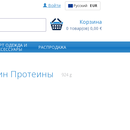
Войти
Русский
EUR
Корзина
0
товар(ов)
0,00 €
РТ ОДЕЖДА И
РАСПРОДАЖА
КСЕССУАРЫ
зеин Протеины
924 g