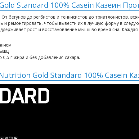
Gold Standard 100% Casein Казеин Пр
- От бегунов до регбистов и теннисистов до триатлонистов, вся
ь и ремонтировать, чтобы вывести их в лучшую форму в следующ
держивает рост и восстановление мышц во время сна. Каждая п
анием
мышц
о 0,5 г жира и без добавления сахара.
trition Gold Standard 100% Casein К