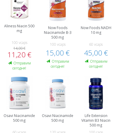
Aliness Niacin 500
Now Foods
Now Foods NADH
mg
Niacinamide B-3
10 mg
500 mg
100 vcaps
100 vcaps
60 vcaps
14,00 €
15,00 €
45,00 €
11,20 €
Oтправим
Oтправим
Oтправим
сегодня!
сегодня!
сегодня!
Osavi Niacinamide
Osavi Niacinamide
Life Extension
500 mg
500 mg
Vitamin B3 Niacin
500 mg
60 vcaps
120 vcaps
100 caps