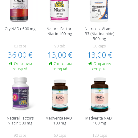
Oly NAD+ 500 mg
Natural Factors
Nutricost Vitamin
Niacin 100 mg
B3 (Niacinamide)
500 mg
60 caps
90 tab
30 caps
36,00 €
13,00 €
13,00 €
Oтправим
Oтправим
Oтправим
сегодня!
сегодня!
сегодня!
Natural Factors
Medverita NAD+
Medverita NAD+
Niacin 500 mg
100 mg
100 mg
90 caps
60 caps
120 caps