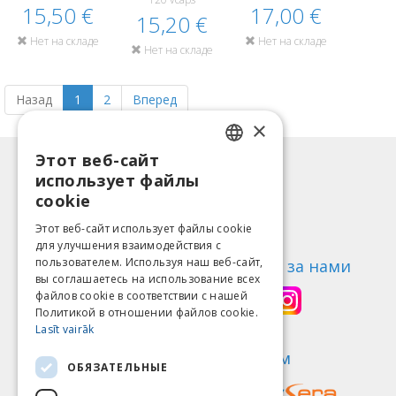
15,50 €
17,00 €
15,20 €
Нет на складе
Нет на складе
Нет на складе
Назад
1
2
Вперед
×
Этот веб-сайт
LATVIAN
Информация
использует файлы
ENGLISH
Способы оплаты
cookie
Доставка
LITHUANIAN
Этот веб-сайт использует файлы cookie
Возврат товара
для улучшения взаимодействия с
ESTONIAN
пользователем. Используя наш веб-сайт,
О нас
Следи за нами
вы соглашаетесь на использование всех
RUSSIAN
Контакты
файлов cookie в соответствии с нашей
Политикой в ​​отношении файлов cookie.
Правила пользования
Lasīt vairāk
Политика конфиденциальности
Найди нас
Мы принимаем
ОБЯЗАТЕЛЬНЫЕ