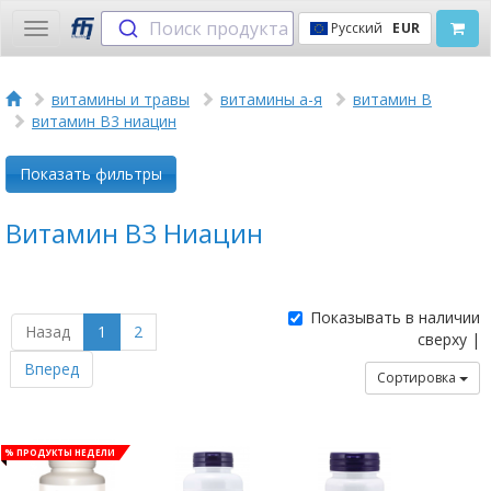
Поиск продукта
Русский
EUR
Toggle
navigation
витамины и травы
витамины а-я
витамин B
витамин B3 ниацин
Показать фильтры
Витамин B3 Ниацин
Показывать в наличии
Назад
1
2
сверху |
Вперед
Сортировка
% Продукты недели