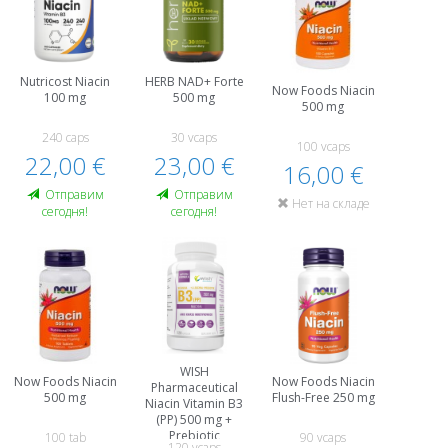
Nutricost Niacin
HERB NAD+ Forte
Now Foods Niacin
100 mg
500 mg
500 mg
240 caps
30 vcaps
100 vcaps
22,00 €
23,00 €
16,00 €
Oтправим
Oтправим
Нет на складе
сегодня!
сегодня!
WISH
Now Foods Niacin
Now Foods Niacin
Pharmaceutical
500 mg
Flush-Free 250 mg
Niacin Vitamin B3
(PP) 500 mg +
Prebiotic
100 tab
90 vcaps
120 vcaps