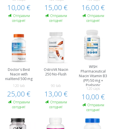
10,00 €
15,00 €
16,00 €
Oтправим
Oтправим
Oтправим
сегодня!
сегодня!
сегодня!
WISH
Doctor's Best
OstroVit Niacin
Pharmaceutical
Niacin with
250 No-Flush
Niacin Vitamin B3
niaXtend 500 mg
(PP) 50 mg +
Prebiotic
120 tab
90 tab
120 caps
25,00 €
13,00 €
10,00 €
Oтправим
Oтправим
Oтправим
сегодня!
сегодня!
сегодня!