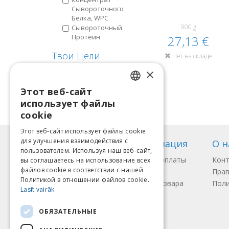
Сывороточного
Белка, WPC
900 g
Сывороточный
Протеин
27,13 €
Твои Цели
Нет на складе
Здоровье И
×
Самочувствие
Накачать Мышцы
Этот веб-сайт
LATVIAN
Улучшить Тренировку
использует файлы
ENGLISH
cookie
LITHUANIAN
Этот веб-сайт использует файлы cookie
для улучшения взаимодействия с
Информация
О н
ESTONIAN
пользователем. Используя наш веб-сайт,
Способы оплаты
Кон
вы соглашаетесь на использование всех
RUSSIAN
файлов cookie в соответствии с нашей
Доставка
Прав
Политикой в ​​отношении файлов cookie.
Возврат товара
Поли
Lasīt vairāk
Мы принимаем
ОБЯЗАТЕЛЬНЫЕ