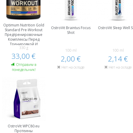
Optimum Nutrition Gold
OstroVit Braintus Focus
OstroVit Sleep Well 
Standard Pre-Workout
Shot
Предтренировочные
Комплексы Пeред
Тренировкой И
330 g
Энергетики
100 ml
100 ml
33,00 €
2,00 €
2,14 €
Oтправим в
Нет на складе
Нет на складе
понедельник!
OstroVit WPC80.eu
Протеины