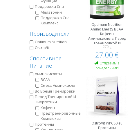
Функций
Поддержка Сна
Мелатонин
Поддержка Сна,
Комплекс
Optimum Nutrition
Amino Energy BCAA
Производители
Кофеин
Аминокислоты Пeред
Optimum Nutrition
Тренировкой И
270 g
OstroVit
Энергетики
27,00 €
Спортивное
Oтправим в
Питание
понедельник!
Аминокислоты
BCAA
Смесь Аминокислот
Во Время Тренировки
Пeред Тренировкой И
Энергетики
Кофеин
Предтренировочные
Комплексы
OstroVit WPC80.eu
Протеины
Протеины
Концентрат