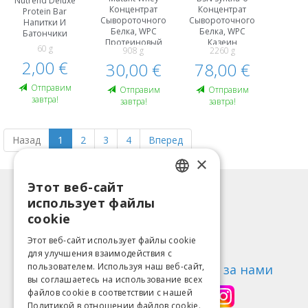
Nutrend Deluxe
Концентрат
Концентрат
Protein Bar
Сывороточного
Сывороточного
Напитки И
Белка, WPC
Белка, WPC
Батончики
Протеиновый
Казеин
60 g
908 g
2260 g
Kомплекс
Протеиновый
2,00 €
30,00 €
78,00 €
Kомплекс
Oтправим
Oтправим
Oтправим
завтра!
завтра!
завтра!
Назад
1
2
3
4
Вперед
×
Этот веб-сайт
LATVIAN
Информация
использует файлы
ENGLISH
Способы оплаты
cookie
Доставка
LITHUANIAN
Этот веб-сайт использует файлы cookie
Возврат товара
для улучшения взаимодействия с
ESTONIAN
пользователем. Используя наш веб-сайт,
О нас
Следи за нами
вы соглашаетесь на использование всех
RUSSIAN
Контакты
файлов cookie в соответствии с нашей
Политикой в ​​отношении файлов cookie.
Правила пользования