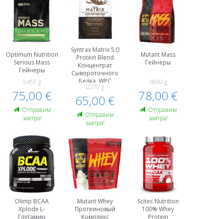
Syntrax Matrix 5.0
Optimum Nutrition
Mutant Mass
Protein Blend
Serious Mass
Гейнеры
Концентрат
Гейнеры
Сывороточного
Белка, WPC
5455 g
6800 g
2270 g
Казеин
75,00 €
78,00 €
Протеиновый
65,00 €
Kомплекс
Oтправим
Oтправим
Oтправим
завтра!
завтра!
завтра!
Olimp BCAA
Mutant Whey
Scitec Nutrition
Xplode L-
Протеиновый
100% Whey
Глутамин
Kомплекс
Protein