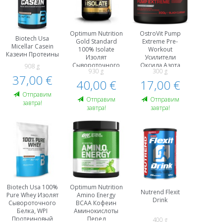
Optimum Nutrition
OstroVit Pump
Biotech Usa
Gold Standard
Extreme Pre-
Micellar Casein
100% Isolate
Workout
Казеин Протеины
Изолят
Усилители
Сывороточного
Оксида Азота
908 g
930 g
300 g
Белка, WPI
Предтренировочные
37,00 €
40,00 €
Протеины
Комплексы Пeред
17,00 €
Тренировкой И
Oтправим
Энергетики
Oтправим
Oтправим
завтра!
завтра!
завтра!
Biotech Usa 100%
Optimum Nutrition
Nutrend Flexit
Pure Whey Изолят
Amino Energy
Drink
Сывороточного
BCAA Кофеин
Белка, WPI
Аминокислоты
Протеиновый
Пeред
400 g