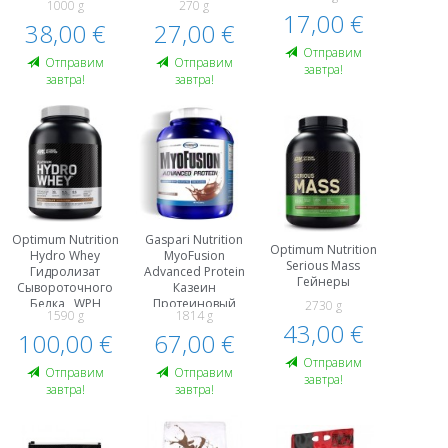
1000 g
270 g
Kомплекс
Тренировкой И
17,00 €
38,00 €
27,00 €
Энергетики
Oтправим
Oтправим
Oтправим
завтра!
завтра!
завтра!
Optimum Nutrition
Gaspari Nutrition
Optimum Nutrition
Hydro Whey
MyoFusion
Serious Mass
Гидролизат
Advanced Protein
Гейнеры
Сывороточного
Казеин
Белка , WPH
Протеиновый
2730 g
1590 g
1814 g
Протеины
Kомплекс
43,00 €
100,00 €
67,00 €
Гидролизат
Сывороточного
Oтправим
Белка , WPH
Oтправим
Oтправим
завтра!
завтра!
завтра!