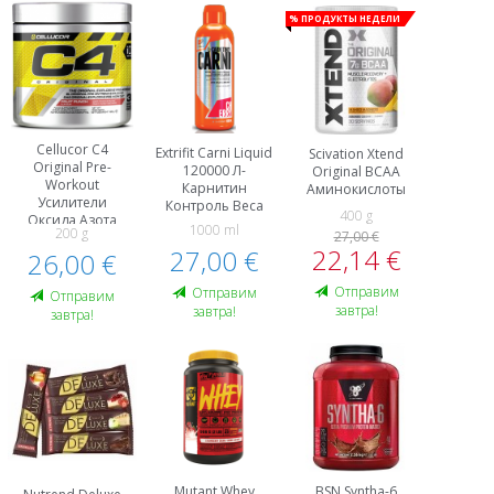
% Продукты недели
Cellucor C4
Extrifit Carni Liquid
Scivation Xtend
Original Pre-
120000 Л-
Original BCAA
Workout
Карнитин
Аминокислоты
Усилители
Контроль Веса
400 g
Оксида Азота
1000 ml
200 g
27,00 €
Предтренировочные
22,14 €
27,00 €
Комплексы Пeред
26,00 €
Тренировкой И
Энергетики
Oтправим
Oтправим
Oтправим
завтра!
завтра!
завтра!
Mutant Whey
BSN Syntha-6