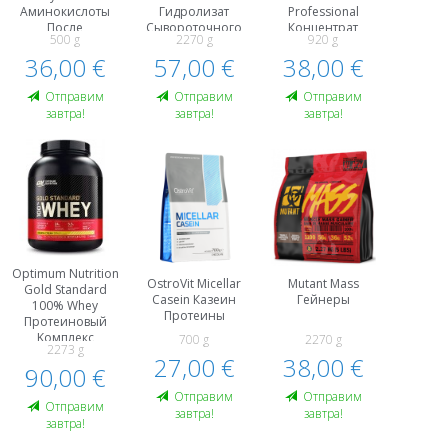
Аминокислоты
Гидролизат
Professional
После
Сывороточного
Концентрат
500 g
2270 g
920 g
Тренировки И
Белка , WPH
Сывороточного
Восстановление
36,00 €
57,00 €
38,00 €
Белка, WPC
Протеины
Oтправим
Oтправим
Oтправим
завтра!
завтра!
завтра!
Optimum Nutrition
OstroVit Micellar
Mutant Mass
Gold Standard
Casein Казеин
Гейнеры
100% Whey
Протеины
Протеиновый
Kомплекс
700 g
2270 g
2273 g
Гидролизат
27,00 €
38,00 €
Сывороточного
90,00 €
Белка , WPH
Oтправим
Oтправим
Oтправим
завтра!
завтра!
завтра!