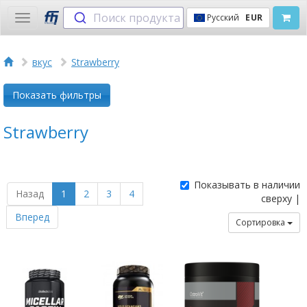
Поиск продукта
Русский
EUR
Toggle
navigation
вкус
Strawberry
Показать фильтры
Strawberry
Показывать в наличии
Назад
1
2
3
4
сверху |
Вперед
Сортировка