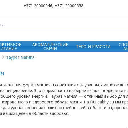
+371 20000046
,
+371 20000558
ОРТИВНОЕ
АРОМАТИЧЕСКИЕ
СПО
ТЕЛО И KРАСОТА
ПИТАНИЕ
СВЕЧИ
А
таурат магния
ия
уникальная форма магния в сочетании с таурином, аминокислот
на пищеварение. Эта форма часто выбирается для поддержки н
 общего уровня энергии. Таурат магния — отличный выбор для
ансированного и здорового образа жизни. На FitHealthy.eu мы п
е для удовлетворения ваших потребностей в области оздоровле
я ваших целей в области здоровья.