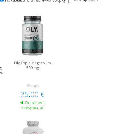
Oly Triple Magnesium
g
500 mg
ex
60 caps
25,00 €
Oтправим в
понедельник!