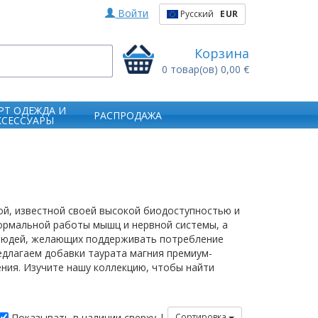
Войти
Русский
EUR
Корзина
0
товар(ов)
0,00 €
РТ ОДЕЖДА И
РАСПРОДАЖА
КСЕССУАРЫ
ой, известной своей высокой биодоступностью и
ормальной работы мышц и нервной системы, а
 людей, желающих поддерживать потребление
редлагаем добавки таурата магния премиум-
ния. Изучите нашу коллекцию, чтобы найти
Показывать в наличии сверху |
Сортировка