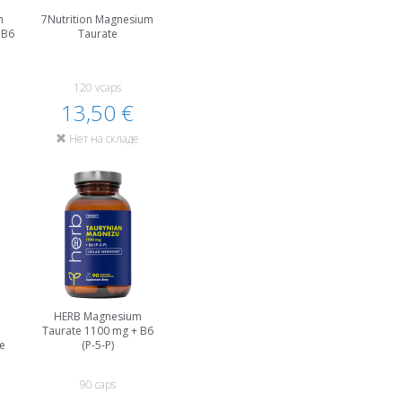
m
7Nutrition Magnesium
 B6
Taurate
120 vcaps
13,50 €
Нет на складе
HERB Magnesium
Taurate 1100 mg + B6
e
(P-5-P)
90 caps