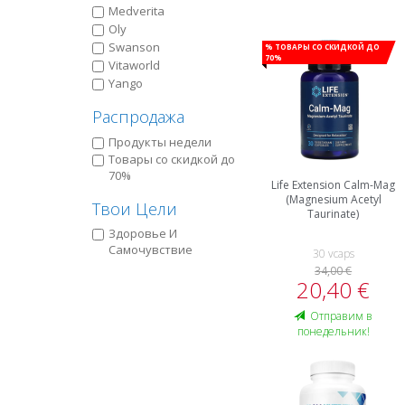
Medverita
Oly
% Товары со скидкой до
Swanson
70%
Vitaworld
Yango
Распродажа
Продукты недели
Товары со скидкой до
70%
Life Extension Calm-Mag
(Magnesium Acetyl
Твои Цели
Taurinate)
Здоровье И
Самочувствие
30 vcaps
34,00 €
20,40 €
Oтправим в
понедельник!