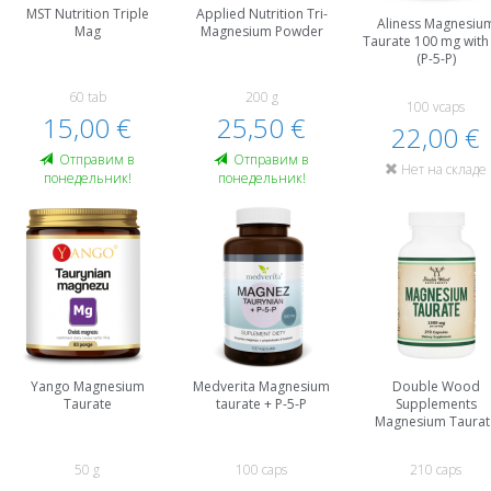
MST Nutrition Triple
Applied Nutrition Tri-
Aliness Magnesiu
Mag
Magnesium Powder
Taurate 100 mg with
(P-5-P)
60 tab
200 g
100 vcaps
15,00 €
25,50 €
22,00 €
Oтправим в
Oтправим в
Нет на складе
понедельник!
понедельник!
Yango Magnesium
Medverita Magnesium
Double Wood
Taurate
taurate + P-5-P
Supplements
Magnesium Taurat
50 g
100 caps
210 caps