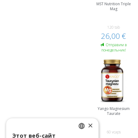
MST Nutrition Triple
Mag
120 tab
26,00 €
Oтправим в
понедельник!
Yango Magnesium
Taurate
×
60 vcaps
Этот веб-сайт
LATVIAN