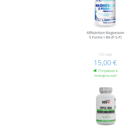
AllNutrition Magnesium
5 Forms + B6 (P-5-P)
100 caps
15,00 €
Oтправим в
понедельник!