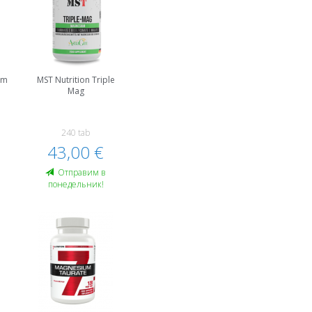
um
MST Nutrition Triple
Mag
240 tab
43,00 €
Oтправим в
понедельник!