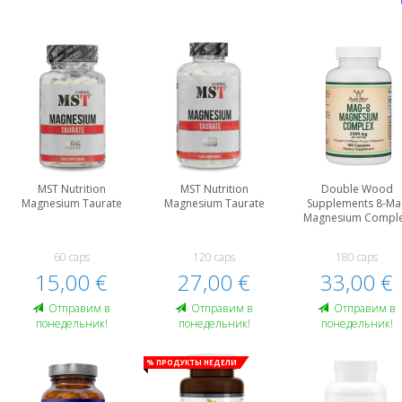
MST Nutrition
MST Nutrition
Double Wood
Magnesium Taurate
Magnesium Taurate
Supplements 8-Ma
Magnesium Compl
60 caps
120 caps
180 caps
15,00 €
27,00 €
33,00 €
Oтправим в
Oтправим в
Oтправим в
понедельник!
понедельник!
понедельник!
% Продукты недели