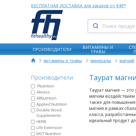
БЕСПЛАТНАЯ ДОСТАВКА для заказов от €49*
ВИТАМИНЫ И
СП
ПРОИЗВОДИТЕЛИ
ТРАВЫ
витамины и травы
минералы
магний
Таурат магн
Производители
7Nutrition
Таурат магния — это 
Aliness
мягким воздействием 
AllNutrition
также для повышения
Applied Nutrition
магния в рамках сбал
Double Wood
класса, разработанны
Supplements
идеальный продукт дл
HERB
Life Extension
MST Nutrition