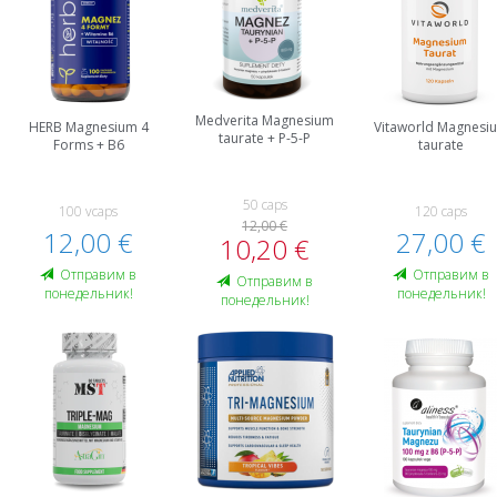
Medverita Magnesium
HERB Magnesium 4
Vitaworld Magnesi
taurate + P-5-P
Forms + B6
taurate
50 caps
100 vcaps
120 caps
12,00 €
12,00 €
27,00 €
10,20 €
Oтправим в
Oтправим в
Oтправим в
понедельник!
понедельник!
понедельник!